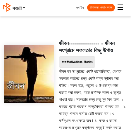
☰
লগ ইন
मराठी
বিনামূল্যে প্রকাশ করুন
জীবন--------------- - জীবন
সংগ্রামে সফলতার কিছু উপায়
বাংলা Motivational Stories
জীবন হল সংগ্রামের একটি ধারাবাহিকতা, যেখানে
সফলতা অর্জনের জন্য একটি লক্ষ্য স্থাপন করা
উচিত। সফল হতে, পছন্দের ও উপভোগ্য কাজ
বাছাই করা জরুরি, যাতে মানসিক আনন্দ ও তৃপ্তি
পাওয়া যায়। সফলতার জন্য কিছু মূল দিক হলো: ১.
কাজের প্রতি শতভাগ আন্তরিকতা থাকতে হবে। ২.
দায়িত্ব পালনে সর্বোচ্চ চেষ্টা করতে হবে। ৩.
কর্মস্থলে সৎ থাকতে হবে। ৪. কাজ ও ভালো
আচরণের মাধ্যমে কর্তৃপক্ষের সন্তুষ্টি অর্জন করতে