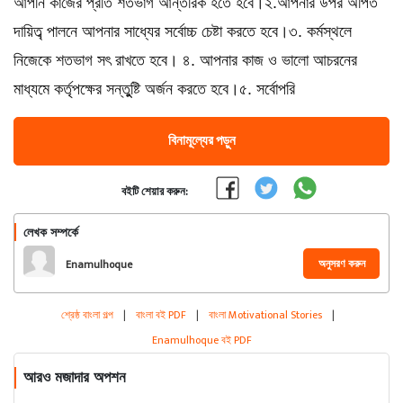
আপনি কাজের প্রতি শতভাগ আন্তরিক হতে হবে।২.আপনার উপর অর্পিত
দায়িত্ব্ পালনে আপনার সাধ্যের সর্বোচ্চ চেষ্টা করতে হবে।৩. কর্মস্থলে
নিজেকে শতভাগ সৎ রাখতে হবে। ৪. আপনার কাজ ও ভালো আচরনের
মাধ্যমে কর্তৃপক্ষের সন্তুুষ্টি অর্জন করতে হবে।৫. সর্বোপরি
বিনামূল্যের পড়ুন
বইটি শেয়ার করুন:
লেখক সম্পর্কে
অনুসরণ করুন
Enamulhoque
শ্রেষ্ঠ বাংলা গল্প
|
বাংলা বই PDF
|
বাংলা Motivational Stories
|
Enamulhoque বই PDF
আরও মজাদার অপশন