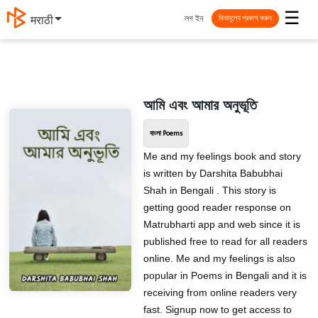
☰
লগ ইন
मराठी
বিনামূল্যে প্রকাশ করুন
আমি এবং আমার অনুভূতি
বাংলা Poems
Me and my feelings book and story
is written by Darshita Babubhai
Shah in Bengali . This story is
getting good reader response on
Matrubharti app and web since it is
published free to read for all readers
online. Me and my feelings is also
popular in Poems in Bengali and it is
receiving from online readers very
fast. Signup now to get access to