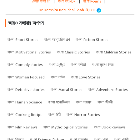
শ্রেষ্ঠ বাংলা গল্প
|
বাংলা বই PDF
|
বাংলা Poems
|
Dr Darshita Babubhai Shah বই PDF
আরও মজাদার অপশন
বাংলা Short Stories
বাংলা আধ্যাত্মিক গল্প
বাংলা Fiction Stories
বাংলা Motivational Stories
বাংলা Classic Stories
বাংলা Children Stories
বাংলা Comedy stories
বাংলা పత్రిక
বাংলা কবিতা
বাংলা ভ্রমণ বিবরণ
বাংলা Women Focused
বাংলা নাটক
বাংলা Love Stories
বাংলা Detective stories
বাংলা Moral Stories
বাংলা Adventure Stories
বাংলা Human Science
বাংলা মনোবিজ্ঞান
বাংলা স্বাস্থ্য
বাংলা জীবনী
বাংলা Cooking Recipe
বাংলা চিঠি
বাংলা Horror Stories
বাংলা Film Reviews
বাংলা Mythological Stories
বাংলা Book Reviews
বাংলা থ্রিলার
বাংলা Science-Fiction
বাংলা ব্যবসায়
বাংলা খেলা
বাংলা প্রাণী