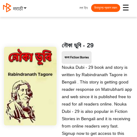
☰
লগ ইন
मराठी
বিনামূল্যে প্রকাশ করুন
নৌকা ডুবি - 29
বাংলা Fiction Stories
Nouka Dubi - 29 book and story is
written by Rabindranath Tagore in
Bengali . This story is getting good
reader response on Matrubharti app
and web since it is published free to
read for all readers online. Nouka
Dubi - 29 is also popular in Fiction
Stories in Bengali and it is receiving
from online readers very fast.
Signup now to get access to this