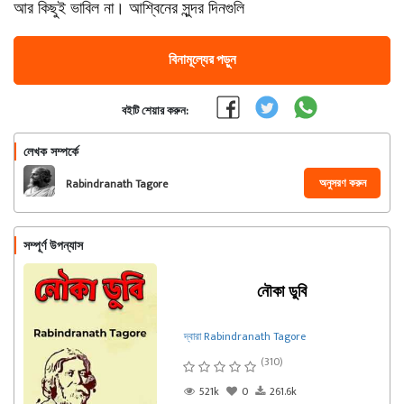
আর কিছুই ভাবিল না। আশ্বিনের সুন্দর দিনগুলি
বিনামূল্যের পড়ুন
বইটি শেয়ার করুন:
লেখক সম্পর্কে
অনুসরণ করুন
Rabindranath Tagore
সম্পূর্ণ উপন্যাস
নৌকা ডুবি
দ্বারা Rabindranath Tagore
(310)
521k
0
261.6k