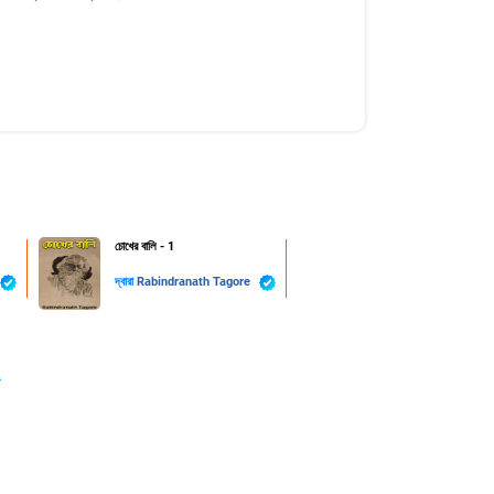
চোখের বালি - 1
দ্বারা
Rabindranath Tagore