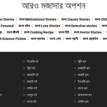
আরও মজাদার অপশন
ion Stories
বাংলা Motivational Stories
বাংলা Classic Stories
বাংলা Ch
n Focused
বাংলা নাটক
বাংলা Love Stories
বাংলা Detective stories
বাং
থ্য
বাংলা জীবনী
বাংলা Cooking Recipe
বাংলা চিঠি
বাংলা Horror Stories
ংলা Science-Fiction
বাংলা ব্যবসায়
বাংলা খেলা
বাংলা প্রাণী
বাংলা জ্যোতিষ
বাংল
ইংরেজি বই
হিন্দি গল্প
হিন্দি বই
গুজরাটি গল্প
গুজরাটি বই
মারাঠি গল্প
মারাঠি বই
ইংরেজি গল্প
তামিল বই
বাংলা গল্প
ুন
তেলুগু বই
মালায়লাম গল্প
বাংলা বই
তামিল গল্প