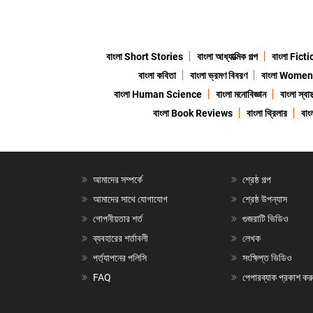
বাংলা Short Stories
বাংলা আধ্যাত্মিক গল্প
বাংলা Fict
বাংলা কবিতা
বাংলা ভ্রমণ বিবরণ
বাংলা Wome
বাংলা Human Science
বাংলা মনোবিজ্ঞান
বাংলা স্বাস্
বাংলা Book Reviews
বাংলা থ্রিলার
বা
আমাদের সম্পর্কে
শ্রেষ্ঠ গল্প
আমাদের সাথে যোগাযোগ
শ্রেষ্ঠ উপন্যাস
গোপনীয়তার শর্ত
গুজরাটি ভিডিও
ব্যবহারের শর্তাবলী
লেখক
পর্ত্যাপনের পলিসি
সংক্ষিপ্ত ভিডিও
FAQ
পেপারব্যাক প্রকাশ কর