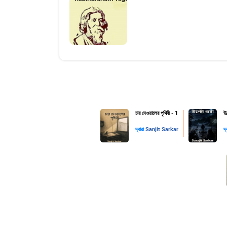
চার দেওয়ালের পৃথিবী - 1
উল
দ্বারা
Sanjit Sarkar
দ্