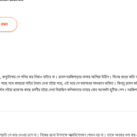
 করুন
কলুটোলার সে গলির ধার দিয়াও যাইবে না। রমেশ দরজিপাড়ার বাসায় আসিয়া উঠিল। দিনের মধ্যে অতি অল
 পাছে পথে কাহারো সহিত দৈবাৎ দেখা হইয়া পড়ে, এই ভয়ে সে যথাসাধ্য সাবধানে থাকিত। কিন্তু রমেশ
বির্ভাব লইয়া রমেশের কাছে রমণীয় হইয়া দেখা দিয়াছিল কলিকাতায় তাহার মোহ অনেকটা ছুটিয়া গেল। দরজিপ
রতি সে ভার দেওয়া চলে না। নিজের রচনা উপলক্ষে আত্মবিশ্লেষণ শোভন হয় না। তাকে অন্যায় বলা যায় এইজন