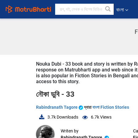
বাংলা
F
Nouka Dubi - 33 book and story is written by R
response on Matrubharti app and web since it i
is also popular in Fiction Stories in Bengali an
access to this story.
নৌকা ডুবি - 33
Rabindranath Tagore
দ্বারা
বাংলা Fiction Stories
3.7k
Downloads
6.7k
Views
Writen by
Ca
Rabindranath Tagore
Fi