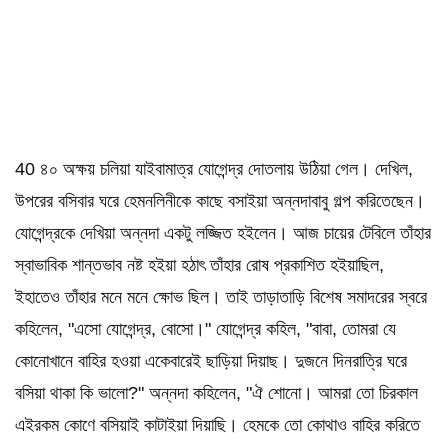
40 ৪০ অক্ষয় চলিয়া যাইবামাত্র যোগেন্দ্র দোতলায় উঠিয়া গেল। দেখিল,
উপরের বসিবার ঘরে হেমনলিনীকে কাছে বসাইয়া অন্নদাবাবু গল্প করিতেছেন।
যোগেন্দ্রকে দেখিয়া অন্নদা একটু লজ্জিত হইলেন। আজ চায়ের টেবিলে তাঁহার
স্বাভাবিক শান্তভাব নষ্ট হইয়া হঠাৎ তাঁহার রোষ প্রকাশিত হইয়াছিল,
ইহাতেও তাঁহার মনে মনে ক্ষোভ ছিল। তাই তাড়াতাড়ি বিশেষ সমাদরের স্বরে
কহিলেন, "এসো যোগেন্দ্র, বোসো।" যোগেন্দ্র কহিল, "বাবা, তোমরা যে
কোনোখানে বাহির হওয়া একেবারেই ছাড়িয়া দিয়াছ। দুজনে দিনরাত্রি ঘরে
বসিয়া থাকা কি ভালো?" অন্নদা কহিলেন, "ঐ শোনো। আমরা তো চিরকাল
এইরকম কোণে বসিয়াই কাটাইয়া দিয়াছি। হেমকে তো কোথাও বাহির করিতে