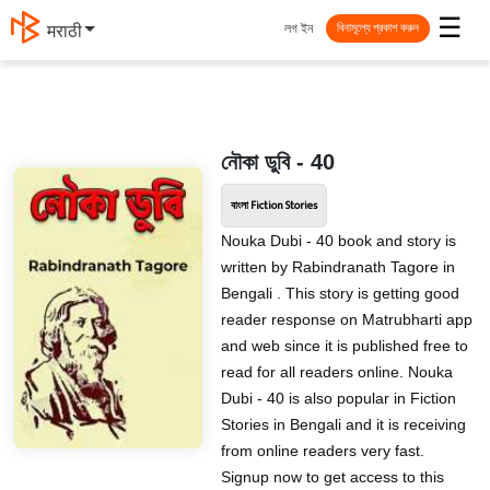
☰
লগ ইন
मराठी
বিনামূল্যে প্রকাশ করুন
নৌকা ডুবি - 40
বাংলা Fiction Stories
Nouka Dubi - 40 book and story is
written by Rabindranath Tagore in
Bengali . This story is getting good
reader response on Matrubharti app
and web since it is published free to
read for all readers online. Nouka
Dubi - 40 is also popular in Fiction
Stories in Bengali and it is receiving
from online readers very fast.
Signup now to get access to this