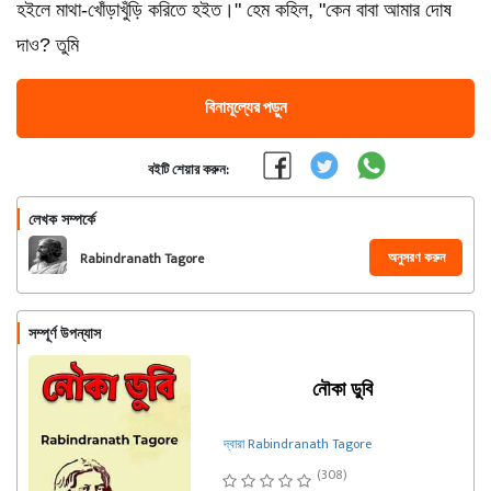
হইলে মাথা-খোঁড়াখুঁড়ি করিতে হইত।" হেম কহিল, "কেন বাবা আমার দোষ
দাও? তুমি
বিনামূল্যের পড়ুন
বইটি শেয়ার করুন:
লেখক সম্পর্কে
অনুসরণ করুন
Rabindranath Tagore
সম্পূর্ণ উপন্যাস
নৌকা ডুবি
দ্বারা Rabindranath Tagore
(308)