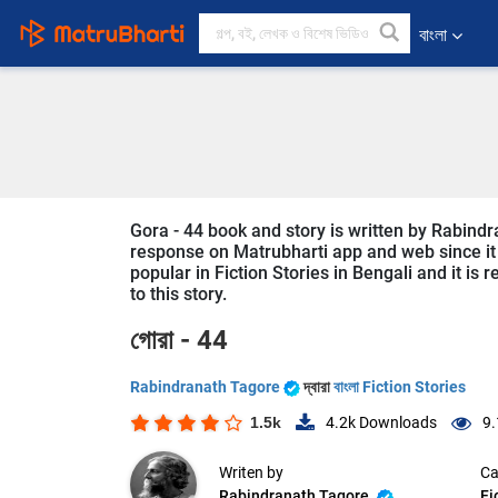
বাংলা
Gora - 44 book and story is written by Rabindr
response on Matrubharti app and web since it is
popular in Fiction Stories in Bengali and it is
to this story.
গোরা - 44
Rabindranath Tagore
দ্বারা
বাংলা Fiction Stories
1.5k
4.2k
Downloads
9.
Writen by
Ca
Rabindranath Tagore
Fi