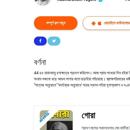
সম্পূর্ণ গল্প পড়ুন
মোবাইলে ডাউনলোড
বর্ণনা
44 ৪৪ হারানবাবু রণক্ষেত্রে প্রবেশ করিলেন। আজ প্রায় পনেরো দিন হইয়া গিয়
সংবাদ শুকনো খড়ে আগুন লাগার মতো ছড়াইয়া পড়িয়াছে। ব্রাহ্মপরিবারের ধর্ম
"সত্যের অনুরোধে' "কর্তব্যের অনুরোধে' পরের স্খলন লইয়া ঘৃণাপ্রকাশ ও দণ্
গোরা
Novels
শ্রাবণ মাসের সকালবেলায় মেঘ কাটিয়া 