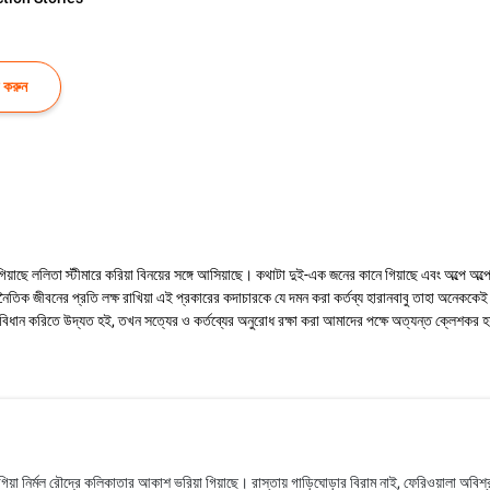
 করুন
াছে ললিতা স্টীমারে করিয়া বিনয়ের সঙ্গে আসিয়াছে। কথাটা দুই-এক জনের কানে গিয়াছে এবং অল্পে অল্পে ব
নৈতিক জীবনের প্রতি লক্ষ রাখিয়া এই প্রকারের কদাচারকে যে দমন করা কর্তব্য হারানবাবু তাহা অনেক
ডবিধান করিতে উদ্যত হই, তখন সত্যের ও কর্তব্যের অনুরোধ রক্ষা করা আমাদের পক্ষে অত্যন্ত ক্লেশকর হয়
গিয়া নির্মল রৌদ্রে কলিকাতার আকাশ ভরিয়া গিয়াছে। রাস্তায় গাড়িঘোড়ার বিরাম নাই, ফেরিওয়ালা অবিশ্রাম