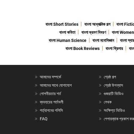
বাংলা Short Stories
বাংলা আধ্যাত্মিক গল্প
বাংলা Fict
বাংলা কবিতা
বাংলা ভ্রমণ বিবরণ
বাংলা Wome
বাংলা Human Science
বাংলা মনোবিজ্ঞান
বাংলা স্বাস্
বাংলা Book Reviews
বাংলা থ্রিলার
বা
আমাদের সম্পর্কে
শ্রেষ্ঠ গল্প
আমাদের সাথে যোগাযোগ
শ্রেষ্ঠ উপন্যাস
গোপনীয়তার শর্ত
গুজরাটি ভিডিও
ব্যবহারের শর্তাবলী
লেখক
পর্ত্যাপনের পলিসি
সংক্ষিপ্ত ভিডিও
FAQ
পেপারব্যাক প্রকাশ কর