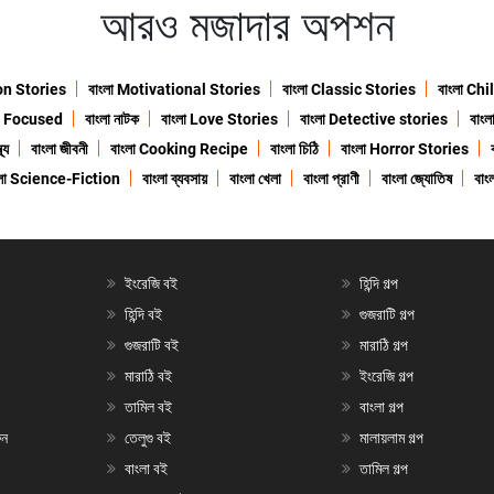
আরও মজাদার অপশন
ion Stories
বাংলা Motivational Stories
বাংলা Classic Stories
বাংলা Ch
n Focused
বাংলা নাটক
বাংলা Love Stories
বাংলা Detective stories
বাং
থ্য
বাংলা জীবনী
বাংলা Cooking Recipe
বাংলা চিঠি
বাংলা Horror Stories
ংলা Science-Fiction
বাংলা ব্যবসায়
বাংলা খেলা
বাংলা প্রাণী
বাংলা জ্যোতিষ
বাংল
ইংরেজি বই
হিন্দি গল্প
হিন্দি বই
গুজরাটি গল্প
গুজরাটি বই
মারাঠি গল্প
মারাঠি বই
ইংরেজি গল্প
তামিল বই
বাংলা গল্প
ুন
তেলুগু বই
মালায়লাম গল্প
বাংলা বই
তামিল গল্প