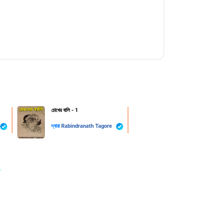
চোখের বালি - 1
দ্বারা
Rabindranath Tagore