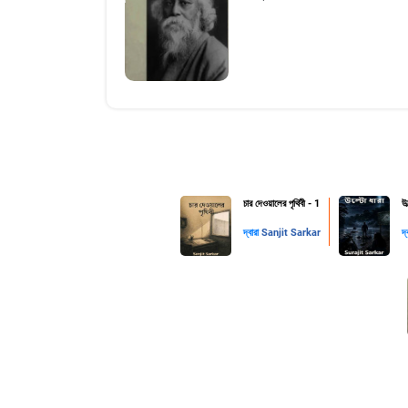
চার দেওয়ালের পৃথিবী - 1
উল
দ্বারা
Sanjit Sarkar
দ্