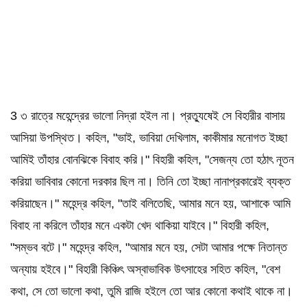
3 ৩ রাত্রে মহেন্দ্রের ভালো নিদ্রা হইল না। প্রত্যুষেই সে বিহারীর বাসায়
আসিয়া উপস্থিত। কহিল, "ভাই, ভাবিয়া দেখিলাম, কাকীমার মনোগত ইচ্ছা
আমিই তাঁহার বোনঝিকে বিবাহ করি।" বিহারী কহিল, "সেজন্য তো হঠাৎ নূতন
করিয়া ভাবিবার কোনো দরকার ছিল না। তিনি তো ইচ্ছা নানাপ্রকারেই ব্যক্ত
করিয়াছেন।" মহেন্দ্র কহিল, "তাই বলিতেছি, আমার মনে হয়, আশাকে আমি
বিবাহ না করিলে তাঁহার মনে একটা খেদ থাকিয়া যাইবে।" বিহারী কহিল,
"সম্ভব বটে।" মহেন্দ্র কহিল, "আমার মনে হয়, সেটা আমার পক্ষে নিতান্ত
অন্যায় হইবে।" বিহারী কিঞ্চিৎ অস্বাভাবিক উৎসাহের সহিত কহিল, "বেশ
কথা, সে তো ভালো কথা, তুমি রাজি হইলে তো আর কোনো কথাই থাকে না।