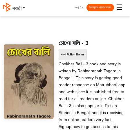
☰
লগ ইন
मराठी
বিনামূল্যে প্রকাশ করুন
চোখের বালি - 3
বাংলা Fiction Stories
Chokher Bali - 3 book and story is
written by Rabindranath Tagore in
Bengali . This story is getting good
reader response on Matrubharti app
and web since it is published free to
read for all readers online. Chokher
Bali - 3 is also popular in Fiction
Stories in Bengali and it is receiving
from online readers very fast.
Signup now to get access to this