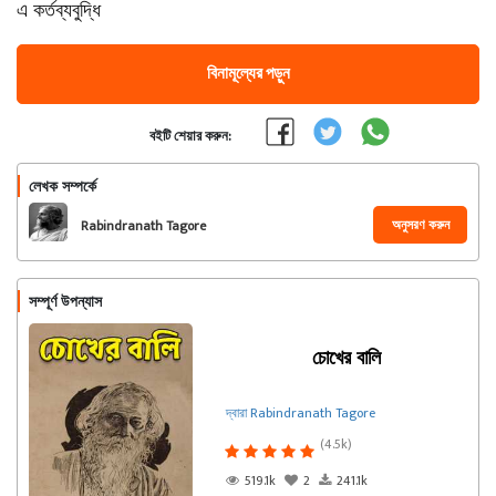
এ কর্তব্যবুদ্ধি
বিনামূল্যের পড়ুন
বইটি শেয়ার করুন:
লেখক সম্পর্কে
অনুসরণ করুন
Rabindranath Tagore
সম্পূর্ণ উপন্যাস
চোখের বালি
দ্বারা Rabindranath Tagore
(4.5k)
519.1k
2
241.1k