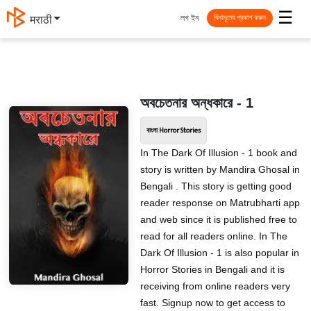
☰
লগ ইন
मराठी
বিনামূল্যে প্রকাশ করুন
অবচেতনার অন্ধকারে - 1
বাংলা Horror Stories
In The Dark Of Illusion - 1 book and
story is written by Mandira Ghosal in
Bengali . This story is getting good
reader response on Matrubharti app
and web since it is published free to
read for all readers online. In The
Dark Of Illusion - 1 is also popular in
Horror Stories in Bengali and it is
receiving from online readers very
fast. Signup now to get access to