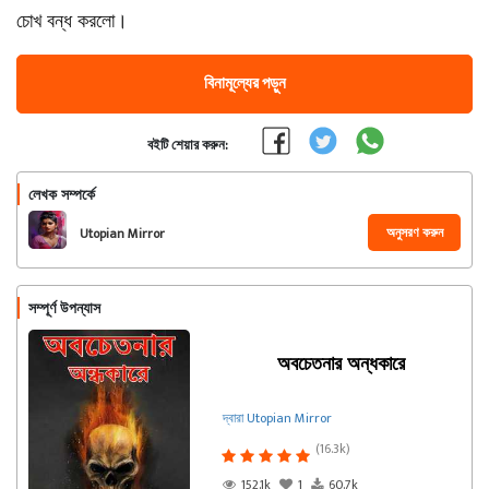
চোখ বন্ধ করলো।
বিনামূল্যের পড়ুন
বইটি শেয়ার করুন:
লেখক সম্পর্কে
অনুসরণ করুন
Utopian Mirror
সম্পূর্ণ উপন্যাস
অবচেতনার অন্ধকারে
দ্বারা Utopian Mirror
(16.3k)
152.1k
1
60.7k