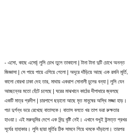
- এসো, কাছে এসো| লুসি চোখ তুলে তাকালো | টানা টানা দুটি চোখে অনন্ত
জিজ্ঞাসা | সে পায়ে পায়ে এগিয়ে গেলো | অদূরে দাঁড়িয়ে আছে এক রমনি মূর্তি,
কালো বোরখা ঢাকা দেহ তার, মাথায় একরাশ সোনালী চুলের বন্যা | লুসি যেন
আচ্ছন্নের মতো হেঁটে চলেছে | ঘরের মাঝখানে কাঠের দীপাধারে জ্বলছে
একটি মাত্র প্রদীপ | চারপাশে ছড়ানো আছে মৃত মানুষের অস্থি মজ্জা হাড়।
পচা দুর্গন্ধ ভরে রেখেছে বাতাসকে। বাতাস বলতে খর তাপ ভরা রুক্ষতার
হাওয়া। এই মরুভূমির দেশে এক বিন্দু বৃষ্টি নেই। এখানে শুধুই উন্মত্ত প্রখর
সূর্যের হাহাকার। লুসি ছায়া মূর্তির ঠিক সামনে গিয়ে থমকে দাঁড়ালো। তারপর