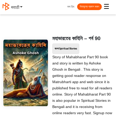
☰
লগ ইন
मराठी
বিনামূল্যে প্রকাশ করুন
মহাভারতের কাহিনি – পর্ব 90
বাংলা Spiritual Stories
Story of Mahabharat Part 90 book
and story is written by Ashoke
Ghosh in Bengali . This story is
getting good reader response on
Matrubharti app and web since it is
published free to read for all readers
online. Story of Mahabharat Part 90
is also popular in Spiritual Stories in
Bengali and it is receiving from
online readers very fast. Signup now