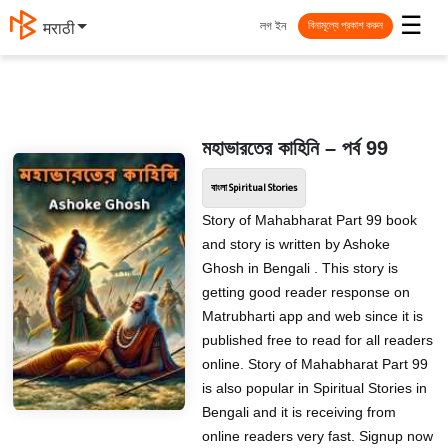
☰
লগ ইন
मराठी
বিনামূল্যে প্রকাশ করুন
মহাভারতের কাহিনি – পর্ব 99
বাংলা Spiritual Stories
Story of Mahabharat Part 99 book
and story is written by Ashoke
Ghosh in Bengali . This story is
getting good reader response on
Matrubharti app and web since it is
published free to read for all readers
online. Story of Mahabharat Part 99
is also popular in Spiritual Stories in
Bengali and it is receiving from
online readers very fast. Signup now