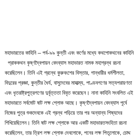
মহাভারতের কাহিনি – পর্ব-৯৯ কুন্তী এবং কর্ণের মধ্যে কথপোকথনের কাহিনি
প্রাককথন কৃষ্ণদ্বৈপায়ন বেদব্যাস মহাভারত নামক মহাগ্রন্থ রচনা
করেছিলেন। তিনি এই গ্রন্থে কুরুবংশের বিস্তার, গান্ধারীর ধর্মশীলতা,
বিদুরের প্রজ্ঞা, কুন্তীর ধৈর্য, বাসুদেবের মাহাত্ম্য, পাণ্ডবগণের সত্যপরায়ণতা
এবং ধৃতরাষ্ট্রপুত্রগণের দুর্বৃত্ততা বিবৃত করেছেন। নানা কাহিনি সংবলিত এই
মহাভারতে সর্বমোট ষাট লক্ষ শ্লোক আছে। কৃষ্ণদ্বৈপায়ন বেদব্যাস পূর্বে
নিজের পুত্র শুকদেবকে এই গ্রন্থ পড়িয়ে তার পর অন্যান্য শিষ্যদের
শিখিয়েছিলেন। তিনি ষাট লক্ষ শ্লোকে আর একটি মহাভারতসংহিতা রচনা
করেছিলেন, তার ত্রিশ লক্ষ শ্লোক দেবলোকে, পনের লক্ষ পিতৃলোকে, চোদ্দ