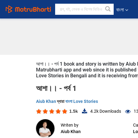
বাংলা
আশা।। - পর্ব 1 book and story is written by Aiu
Matrubharti app and web since it is published fr
Love Stories in Bengali and it is receiving fro
আশা।। - পর্ব 1
Aiub Khan
দ্বারা
বাংলা Love Stories
1.5k
4.2k
Downloads
13
Writen by
Ca
Aiub Khan
Lo