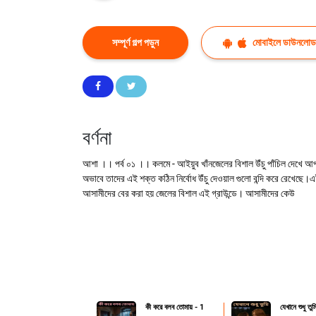
সম্পূর্ণ গল্প পড়ুন
মোবাইলে ডাউনলোড
বর্ণনা
আশা ।। পর্ব ০১ ।। কলমে - আইয়ুব খাঁনজেলের বিশাল উঁচু পাঁচিল দেখে আ
অভাবে তাদের এই শক্ত কঠিন নির্বোধ উঁচু দেওয়াল গুলো বন্দি করে রেখেছে
আসামীদের বের করা হয় জেলের বিশাল এই গ্রাউন্ডে। আসামীদের কেউ
কী করে বলব তোমায় - 1
যেখানে শুধু তুম