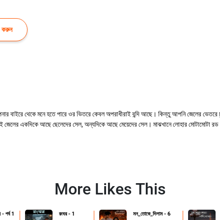
 করুন
পনার বাইরে থেকে মনে হতে পারে ওর ভিতরে কেবল অপরাধীরাই বন্দি আছে। কিন্তু আপনি জেলের ভেতরে ঢ
।এই জেলের একদিকে আছে ছেলেদের সেল, অন্যদিকে আছে মেয়েদের সেল। মাঝখানে লোহার মোটামোটা রড দিয়
More Likes This
ি - পর্ব 1
রংঘর - 1
মন_তোকে_দিলাম - 6