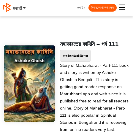
☰
লগ ইন
मराठी
বিনামূল্যে প্রকাশ করুন
মহাভারতের কাহিনি – পর্ব 111
বাংলা Spiritual Stories
Story of Mahabharat - Part-111 book
and story is written by Ashoke
Ghosh in Bengali . This story is
getting good reader response on
Matrubharti app and web since it is
published free to read for all readers
online. Story of Mahabharat - Part-
111 is also popular in Spiritual
Stories in Bengali and it is receiving
from online readers very fast.