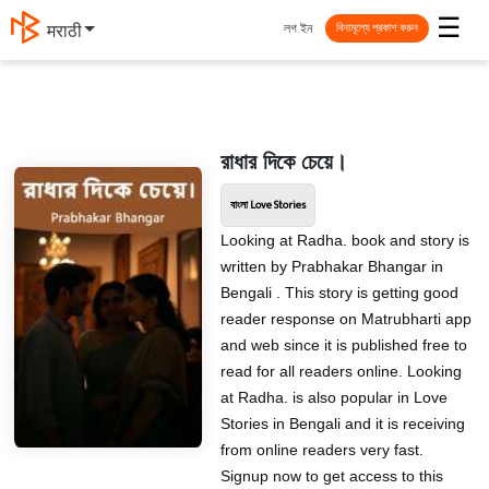
☰
লগ ইন
मराठी
বিনামূল্যে প্রকাশ করুন
রাধার দিকে চেয়ে।
বাংলা Love Stories
Looking at Radha. book and story is
written by Prabhakar Bhangar in
Bengali . This story is getting good
reader response on Matrubharti app
and web since it is published free to
read for all readers online. Looking
at Radha. is also popular in Love
Stories in Bengali and it is receiving
from online readers very fast.
Signup now to get access to this