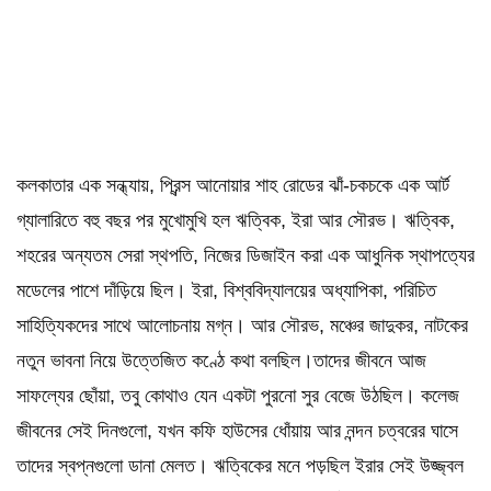
কলকাতার এক সন্ধ্যায়, প্রিন্স আনোয়ার শাহ রোডের ঝাঁ-চকচকে এক আর্ট
গ্যালারিতে বহু বছর পর মুখোমুখি হল ঋত্বিক, ইরা আর সৌরভ। ঋত্বিক,
শহরের অন্যতম সেরা স্থপতি, নিজের ডিজাইন করা এক আধুনিক স্থাপত্যের
মডেলের পাশে দাঁড়িয়ে ছিল। ইরা, বিশ্ববিদ্যালয়ের অধ্যাপিকা, পরিচিত
সাহিত্যিকদের সাথে আলোচনায় মগ্ন। আর সৌরভ, মঞ্চের জাদুকর, নাটকের
নতুন ভাবনা নিয়ে উত্তেজিত কণ্ঠে কথা বলছিল।তাদের জীবনে আজ
সাফল্যের ছোঁয়া, তবু কোথাও যেন একটা পুরনো সুর বেজে উঠছিল। কলেজ
জীবনের সেই দিনগুলো, যখন কফি হাউসের ধোঁয়ায় আর নন্দন চত্বরের ঘাসে
তাদের স্বপ্নগুলো ডানা মেলত। ঋত্বিকের মনে পড়ছিল ইরার সেই উজ্জ্বল