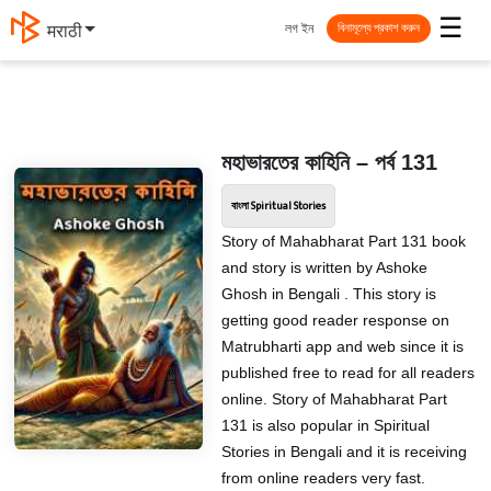
☰
লগ ইন
मराठी
বিনামূল্যে প্রকাশ করুন
মহাভারতের কাহিনি – পর্ব 131
বাংলা Spiritual Stories
Story of Mahabharat Part 131 book
and story is written by Ashoke
Ghosh in Bengali . This story is
getting good reader response on
Matrubharti app and web since it is
published free to read for all readers
online. Story of Mahabharat Part
131 is also popular in Spiritual
Stories in Bengali and it is receiving
from online readers very fast.