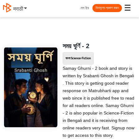
☰
লগ ইন
मराठी
বিনামূল্যে প্রকাশ করুন
সময় ঘূর্ণি - 2
বাংলা Science-Fiction
Samay Ghurni - 2 book and story is
written by Srabanti Ghosh in Bengali
. This story is getting good reader
response on Matrubharti app and
web since it is published free to read
for all readers online. Samay Ghurni
- 2 is also popular in Science-Fiction
in Bengali and it is receiving from
online readers very fast. Signup now
to get access to this story.