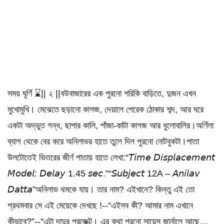
সময় ঘূর্ণি ⌛️|| ২ ||বউবাজারের এক পুরনো শরিকি বাড়িতে, দুজন এখন
মুখোমুখি। মেঝেতে ছড়ানো কাগজ, দেয়ালে পেরেক ঠোকার শব্দ, আর ঘরে
একটা অদ্ভুত গন্ধ, ছাপার কালি, পাঁজা-কাটা কাগজ আর ধুলোবালির।অর্ণিলা
ব্যাগ থেকে বের করে অনিলাভর হাতে তুলে দিল পুরনো নোটবুকটা।পাতা
উলটোতেই ভিতরের জীর্ণ পাতায় হাতে লেখা:“𝘛𝘪𝘮𝘦 𝘋𝘪𝘴𝘱𝘭𝘢𝘤𝘦𝘮𝘦𝘯𝘵
𝘔𝘰𝘥𝘦𝘭: 𝘋𝘦𝘭𝘢𝘺 1.45 𝘴𝘦𝘤.”“𝘚𝘶𝘣𝘫𝘦𝘤𝘵 12A – 𝘈𝘯𝘪𝘭𝘢𝘷
𝘋𝘢𝘵𝘵𝘢”অনিলাভ থমকে যায়। তার নাম? এইখানে? কিন্তু এই তো
প্রথমবার সে এই মেয়েকে দেখছে !--“এইসব কী? আমার নাম এখানে
কীভাবে?”--"এটা দাদুর প্রজেক্ট। এর কথা পুরনো সায়েন্স জার্নালে আছে…