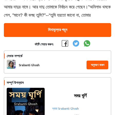
আমার দাদুর নামে। আর দাদু তোমাকে নির্বাচন করে গেছেন।”অনিলাভ থমকে
গেল, "মানে? কী বলছ তুমি?”--“তুমি হয়তো জানো না, তোমার
বিনামূল্যের পড়ুন
বইটি শেয়ার করুন:
লেখক সম্পর্কে
অনুসরণ করুন
Srabanti Ghosh
সম্পূর্ণ উপন্যাস
সময় ঘূর্ণি
দ্বারা Srabanti Ghosh