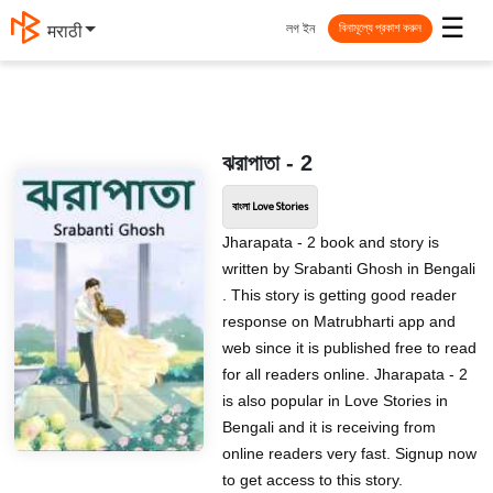
☰
লগ ইন
मराठी
বিনামূল্যে প্রকাশ করুন
ঝরাপাতা - 2
বাংলা Love Stories
Jharapata - 2 book and story is
written by Srabanti Ghosh in Bengali
. This story is getting good reader
response on Matrubharti app and
web since it is published free to read
for all readers online. Jharapata - 2
is also popular in Love Stories in
Bengali and it is receiving from
online readers very fast. Signup now
to get access to this story.