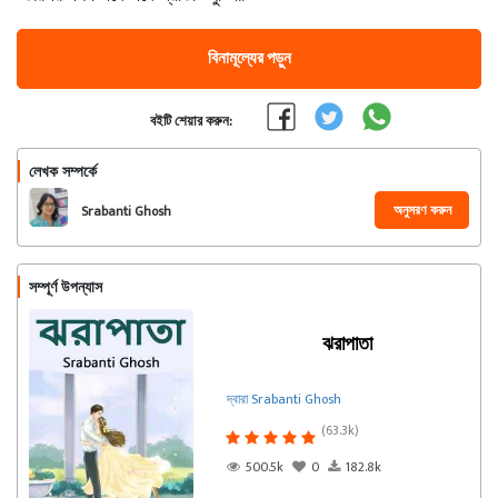
বিনামূল্যের পড়ুন
বইটি শেয়ার করুন:
লেখক সম্পর্কে
অনুসরণ করুন
Srabanti Ghosh
সম্পূর্ণ উপন্যাস
ঝরাপাতা
দ্বারা Srabanti Ghosh
(63.3k)
500.5k
0
182.8k