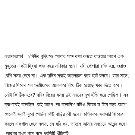
ঝরাপাতাপর্ব - ২পিউর বুদ্ধিতে গোপার সঙ্গে কথা বলতে যাওয়ার আগে এক
মুহূর্তের একটা দ্বিধা কাজ করে মণিকার মনে। যদি গোপারা রাজি হয়, ওরাও
বেশি সময় নেবে না। এক দুদিন সবাই আলোচনা করে হ্যাঁ বলবে। তার মানে,
নিজের দিকের সব আত্মীয়দের একেবারে বিয়ে ঠিক হয়েছে খবর দিতে হবে।
সেটা কি ঠিক হবে? বনির বিয়ের সময় দুই ননদের মুখ হাঁড়ি হয়ে গেছিল। সব
ব্যাপারেই বলেছিল, কই আগে তো বলোনি? যদিও বিয়ের দু তিন বছর আগে
থেকেই সবাই বুঝে গেছিল পিউ বাড়ির বৌ হবে। মণিকাকে সরাসরি জিজ্ঞেস
করলে একগাল হেসে বলত, সে যদি হয়, তাহলে আমার সবচেয়ে আনন্দ হবে।
তারপর যখন পদে পদে প্রতিটি খুঁটিনাটি