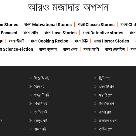
আরও মজাদার অপশন
ion Stories
বাংলা Motivational Stories
বাংলা Classic Stories
বাংলা Ch
n Focused
বাংলা নাটক
বাংলা Love Stories
বাংলা Detective stories
বাং
থ্য
বাংলা জীবনী
বাংলা Cooking Recipe
বাংলা চিঠি
বাংলা Horror Stories
ংলা Science-Fiction
বাংলা ব্যবসায়
বাংলা খেলা
বাংলা প্রাণী
বাংলা জ্যোতিষ
বাংল
ইংরেজি বই
হিন্দি গল্প
হিন্দি বই
গুজরাটি গল্প
গুজরাটি বই
মারাঠি গল্প
মারাঠি বই
ইংরেজি গল্প
তামিল বই
বাংলা গল্প
ুন
তেলুগু বই
মালায়লাম গল্প
বাংলা বই
তামিল গল্প