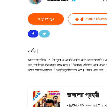
সম্পূর্ণ গল্প পড়ুন
মোবাইলে ডাউনলোড
বর্ণনা
জঙ্গলের প্রহরীপর্ব - ৭- "না স্যার, ঐ লোকটা এখানে আগে কখনো আসেনি।
বলে, ওর চিন্তা এখন নানান খাতে বইছে।"- "তাহলেও স্টেশনের লোক দেখত না? 
কয়েক মাস হল এসেছেন।" সঞ্জয় উত্তেজিত হয়ে ওঠে।- "সঞ্জয়, এসব কথা.... " স
জঙ্গলের প্রহরী
Novels
- &#34;এটা কি সম্ভব স্যার? আপনার ন