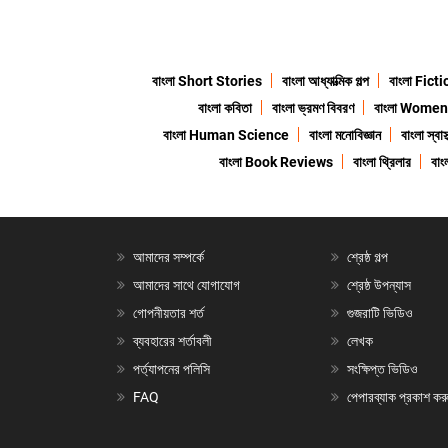
বাংলা Short Stories
বাংলা আধ্যাত্মিক গল্প
বাংলা Fict
বাংলা কবিতা
বাংলা ভ্রমণ বিবরণ
বাংলা Wome
বাংলা Human Science
বাংলা মনোবিজ্ঞান
বাংলা স্বাস্
বাংলা Book Reviews
বাংলা থ্রিলার
বা
আমাদের সম্পর্কে
শ্রেষ্ঠ গল্প
আমাদের সাথে যোগাযোগ
শ্রেষ্ঠ উপন্যাস
গোপনীয়তার শর্ত
গুজরাটি ভিডিও
ব্যবহারের শর্তাবলী
লেখক
পর্ত্যাপনের পলিসি
সংক্ষিপ্ত ভিডিও
FAQ
পেপারব্যাক প্রকাশ কর