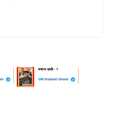
জঙ্গলের প্রহরী - 1
osh
দ্বারা
Srabanti Ghosh