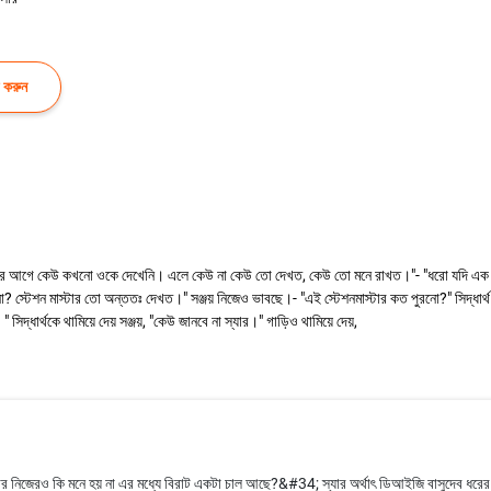
 করুন
 এর আগে কেউ কখনো ওকে দেখেনি। এলে কেউ না কেউ তো দেখত, কেউ তো মনে রাখত।"- "ধরো যদি এক দুদি
স্টেশন মাস্টার তো অন্ততঃ দেখত।" সঞ্জয় নিজেও ভাবছে।- "এই স্টেশনমাস্টার কত পুরনো?" সিদ্ধার্থ হ
িদ্ধার্থকে থামিয়ে দেয় সঞ্জয়, "কেউ জানবে না স্যার।" গাড়িও থামিয়ে দেয়,
িজেরও কি মনে হয় না এর মধ্যে বিরাট একটা চাল আছে?&#34; স্যার অর্থাৎ ডিআইজি বাসুদেব ধরের সঙ্গে