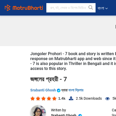
বাংলা
Jongoler Prohori - 7 book and story is written 
response on Matrubharti app and web since it i
- 7 is also popular in Thriller in Bengali and i
access to this story.
জঙ্গলের প্রহরী - 7
Srabanti Ghosh
দ্বারা
বাংলা থ্রিলার
1.4k
2.5k
Downloads
5
Writen by
Ca
Srabanti Ghosh
থ্র