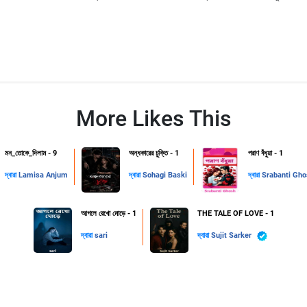
More Likes This
মন_তোকে_দিলাম - 9
অন্ধকারের চুক্তি - 1
পরাণ বঁধুয়া - 1
দ্বারা
Lamisa Anjum
দ্বারা
Sohagi Baski
দ্বারা
Srabanti Gh
আগলে রেখো মোড়ে - 1
THE TALE OF LOVE - 1
দ্বারা
sari
দ্বারা
Sujit Sarker