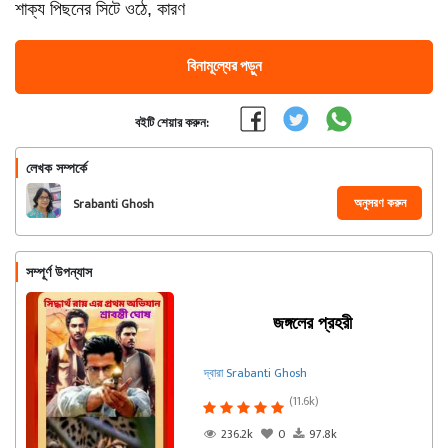
শাক্য পিছনের সিটে ওঠে, কারণ
বিনামূল্যের পড়ুন
বইটি শেয়ার করুন:
লেখক সম্পর্কে
অনুসরণ করুন
Srabanti Ghosh
সম্পূর্ণ উপন্যাস
জঙ্গলের প্রহরী
দ্বারা Srabanti Ghosh
(11.6k)
236.2k
0
97.8k