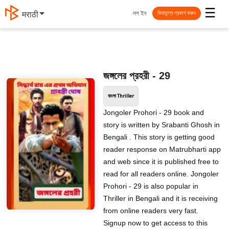
☰
লগ ইন
मराठी
বিনামূল্যে প্রকাশ করুন
জঙ্গলের প্রহরী - 29
বাংলা Thriller
Jongoler Prohori - 29 book and
story is written by Srabanti Ghosh in
Bengali . This story is getting good
reader response on Matrubharti app
and web since it is published free to
read for all readers online. Jongoler
Prohori - 29 is also popular in
Thriller in Bengali and it is receiving
from online readers very fast.
Signup now to get access to this