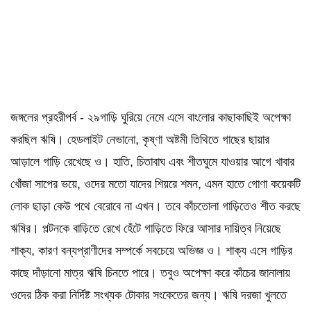
জঙ্গলের প্রহরীপর্ব - ২৯গাড়ি ঘুরিয়ে নেমে এসে বাংলোর কাছাকাছিই অপেক্ষা
করছিল ঋষি। হেডলাইট নেভানো, কৃষ্ণা অষ্টমী তিথিতে গাছের ছায়ার
আড়ালে গাড়ি রেখেছে ও। হাতি, চিতাবাঘ এবং শীতঘুমে যাওয়ার আগে খাবার
খোঁজা সাপের ভয়ে, ওদের মতো যাদের শিয়রে শমন, এমন হাতে গোণা কয়েকটি
লোক ছাড়া কেউ পথে বেরোবে না এখন। তবে কাঁচতোলা গাড়িতেও শীত করছে
ঋষির। পল্টনকে বাড়িতে রেখে হেঁটে গাড়িতে ফিরে আসার দায়িত্ব নিয়েছে
শাক্য, কারণ বন্যপ্রাণীদের সম্পর্কে সবচেয়ে অভিজ্ঞ ও। শাক্য এসে গাড়ির
কাছে দাঁড়ানো মাত্র ঋষি চিনতে পারে। তবুও অপেক্ষা করে কাঁচের জানালায়
ওদের ঠিক করা নির্দিষ্ট সংখ্যক টোকার সংকেতের জন্য। ঋষি দরজা খুলতে