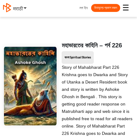
☰
লগ ইন
मराठी
বিনামূল্যে প্রকাশ করুন
মহাভারতের কাহিনি – পর্ব 226
বাংলা Spiritual Stories
Story of Mahabharat Part 226
Krishna goes to Dwarka and Story
of Utanka a Desert Resident book
and story is written by Ashoke
Ghosh in Bengali . This story is
getting good reader response on
Matrubharti app and web since it is
published free to read for all readers
online. Story of Mahabharat Part
226 Krishna goes to Dwarka and