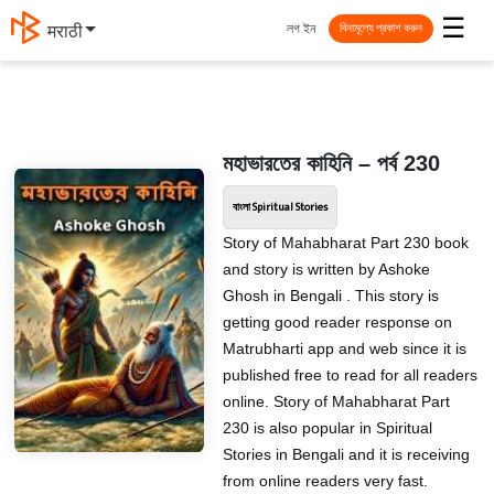
☰
লগ ইন
मराठी
বিনামূল্যে প্রকাশ করুন
মহাভারতের কাহিনি – পর্ব 230
বাংলা Spiritual Stories
Story of Mahabharat Part 230 book
and story is written by Ashoke
Ghosh in Bengali . This story is
getting good reader response on
Matrubharti app and web since it is
published free to read for all readers
online. Story of Mahabharat Part
230 is also popular in Spiritual
Stories in Bengali and it is receiving
from online readers very fast.