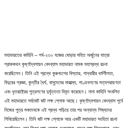
মহাভারতের কাহিনি – পর্ব-২৩০ যজ্ঞের ঘোড়ার সহিত অর্জুনের যাত্রা
প্রাককথন কৃষ্ণদ্বৈপায়ন বেদব্যাস মহাভারত নামক মহাগ্রন্থ রচনা
করেছিলেন। তিনি এই গ্রন্থে কুরুবংশের বিস্তার, গান্ধারীর ধর্মশীলতা,
বিদুরের প্রজ্ঞা, কুন্তীর ধৈর্য, বাসুদেবের মাহাত্ম্য, পাণ্ডবগণের সত্যপরায়ণতা
এবং ধৃতরাষ্ট্রের পুত্রগণের দুর্বৃত্ততা বিবৃত করেছেন। নানা কাহিনি সংবলিত
এই মহাভারতে সর্বমোট ষাট লক্ষ শ্লোক আছে। কৃষ্ণদ্বৈপায়ন বেদব্যাস পূর্বে
নিজের পুত্র শুকদেবকে এই গ্রন্থ পড়িয়ে তার পর অন্যান্য শিষ্যদের
শিখিয়েছিলেন। তিনি ষাট লক্ষ শ্লোকে আর একটি মহাভারত সংহিতা রচনা