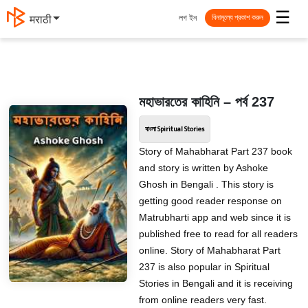
☰
লগ ইন
मराठी
বিনামূল্যে প্রকাশ করুন
মহাভারতের কাহিনি – পর্ব 237
বাংলা Spiritual Stories
Story of Mahabharat Part 237 book
and story is written by Ashoke
Ghosh in Bengali . This story is
getting good reader response on
Matrubharti app and web since it is
published free to read for all readers
online. Story of Mahabharat Part
237 is also popular in Spiritual
Stories in Bengali and it is receiving
from online readers very fast.