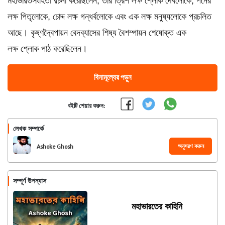
মহাভারতসংহিতা রচনা করেছিলেন, তার ত্রিশ লক্ষ শ্লোক দেবলোকে, পনের
লক্ষ পিতৃলোকে, চোদ্দ লক্ষ গন্ধর্বলোকে এবং এক লক্ষ মনুষ্যলোকে প্রচলিত
আছে। কৃষ্ণদ্বৈপায়ন বেদব্যাসের শিষ্য বৈশম্পায়ন শেষোক্ত এক
লক্ষ শ্লোক পাঠ করেছিলেন।
বিনামূল্যের পড়ুন
বইটি শেয়ার করুন:
লেখক সম্পর্কে
অনুসরণ করুন
Ashoke Ghosh
সম্পূর্ণ উপন্যাস
মহাভারতের কাহিনি