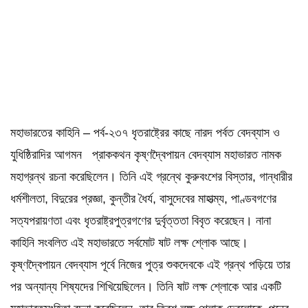
মহাভারতের কাহিনি – পর্ব-২৩৭ ধৃতরাষ্ট্রের কাছে নারদ পর্বত বেদব্যাস ও
যুধিষ্ঠিরাদির আগমন প্রাককথন কৃষ্ণদ্বৈপায়ন বেদব্যাস মহাভারত নামক
মহাগ্রন্থ রচনা করেছিলেন। তিনি এই গ্রন্থে কুরুবংশের বিস্তার, গান্ধারীর
ধর্মশীলতা, বিদুরের প্রজ্ঞা, কুন্তীর ধৈর্য, বাসুদেবের মাহাত্ম্য, পাণ্ডবগণের
সত্যপরায়ণতা এবং ধৃতরাষ্ট্রপুত্রগণের দুর্বৃত্ততা বিবৃত করেছেন। নানা
কাহিনি সংবলিত এই মহাভারতে সর্বমোট ষাট লক্ষ শ্লোক আছে।
কৃষ্ণদ্বৈপায়ন বেদব্যাস পূর্বে নিজের পুত্র শুকদেবকে এই গ্রন্থ পড়িয়ে তার
পর অন্যান্য শিষ্যদের শিখিয়েছিলেন। তিনি ষাট লক্ষ শ্লোকে আর একটি