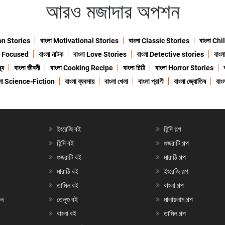
আরও মজাদার অপশন
ion Stories
বাংলা Motivational Stories
বাংলা Classic Stories
বাংলা Ch
n Focused
বাংলা নাটক
বাংলা Love Stories
বাংলা Detective stories
বাং
থ্য
বাংলা জীবনী
বাংলা Cooking Recipe
বাংলা চিঠি
বাংলা Horror Stories
ংলা Science-Fiction
বাংলা ব্যবসায়
বাংলা খেলা
বাংলা প্রাণী
বাংলা জ্যোতিষ
বাংল
ইংরেজি বই
হিন্দি গল্প
হিন্দি বই
গুজরাটি গল্প
গুজরাটি বই
মারাঠি গল্প
মারাঠি বই
ইংরেজি গল্প
তামিল বই
বাংলা গল্প
ুন
তেলুগু বই
মালায়লাম গল্প
বাংলা বই
তামিল গল্প