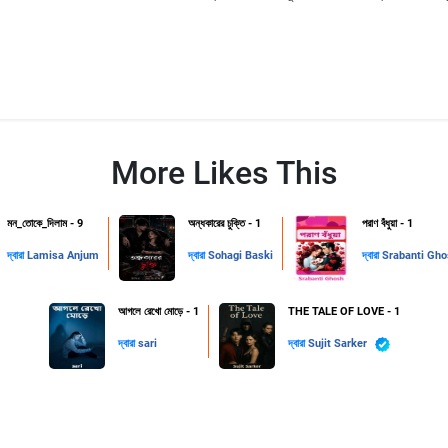
More Likes This
মন_তোকে_দিলাম - 9
অন্ধকারের চুক্তি - 1
পরাণ বঁধুয়া - 1
দ্বারা
Lamisa Anjum
দ্বারা
Sohagi Baski
দ্বারা
Srabanti Gh
আগলে রেখো মোড়ে - 1
THE TALE OF LOVE - 1
দ্বারা
sari
দ্বারা
Sujit Sarker