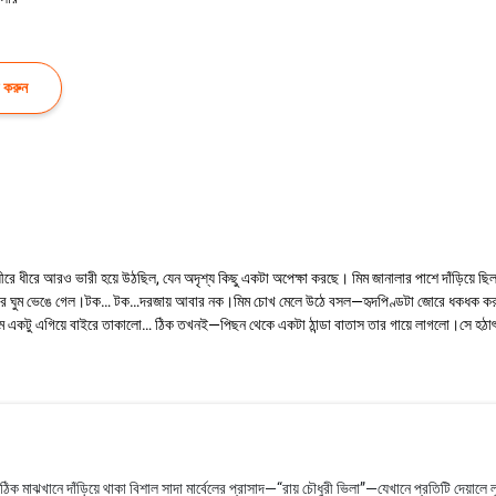
 করুন
রে ধীরে আরও ভারী হয়ে উঠছিল, যেন অদৃশ্য কিছু একটা অপেক্ষা করছে। মিম জানালার পাশে দাঁড়িয়ে ছিল 
দে তার ঘুম ভেঙে গেল।টক… টক…দরজায় আবার নক।মিম চোখ মেলে উঠে বসল—হৃদপিণ্ডটা জোরে ধকধক ক
 একটু এগিয়ে বাইরে তাকালো… ঠিক তখনই—পিছন থেকে একটা ঠান্ডা বাতাস তার গায়ে লাগলো।সে হঠা
ক মাঝখানে দাঁড়িয়ে থাকা বিশাল সাদা মার্বেলের প্রাসাদ—“রায় চৌধুরী ভিলা”—যেখানে প্রতিটি দেয়ালে ল