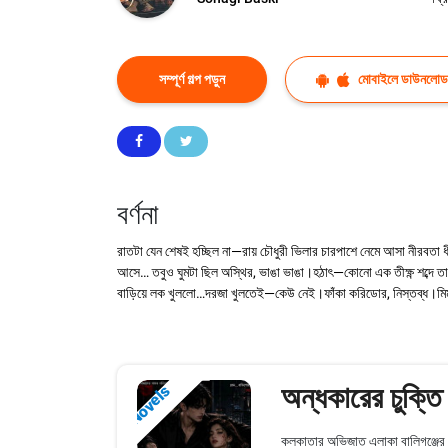
সম্পূর্ণ গল্প পড়ুন
মোবাইলে ডাউনলোড
বর্ণনা
রাতটা যেন শেষই হচ্ছিল না—রায় চৌধুরী ভিলার চারপাশে নেমে আসা নীরবতা ধী
আসে… তবুও ঘুমটা ছিল অস্থির, ভাঙা ভাঙা।হঠাৎ—কোনো এক তীক্ষ্ণ শব্
বাড়িয়ে লক খুললো…দরজা খুলতেই—কেউ নেই।ফাঁকা করিডোর, নিস্তব্ধ।মিম
অন্ধকারের চুক্তি
Novels
কলকাতার অভিজাত এলাকা বালিগঞ্জের ঠি