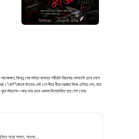
অনেকক্ষণ, কিন্তু শেষ পর্যন্ত ক্লান্ত শরীরটা বিছানায় ফেলতেই চোখ লেগে
রছে।“কে?”কোনো উত্তর নেই।সে ধীরে ধীরে দরজার দিকে এগিয়ে গেল, হাত
ৎ ঘুরে দাঁড়ালো—আর তার চোখ একদম বিস্ফোরিত হয়ে গেল।তার
ুকিয়ে আছে ক্ষমতা, অহংকা...