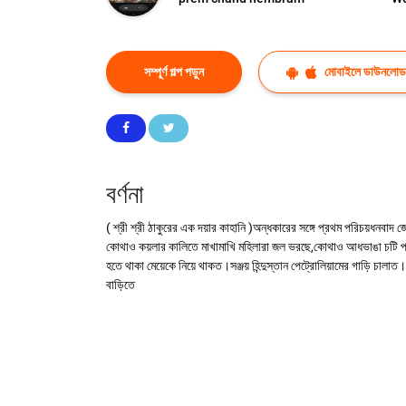
সম্পূর্ণ গল্প পড়ুন
মোবাইলে ডাউনলোড
বর্ণনা
( শ্রী শ্রী ঠাকুরের এক দয়ার কাহানি )অন্ধকারের সঙ্গে প্রথম পরিচয়ধনব
কোথাও কয়লার কালিতে মাখামাখি মহিলারা জল ভরছে,কোথাও আধভাঙা চটি পায়ে ব
হতে থাকা মেয়েকে নিয়ে থাকত।সঞ্জয় হিন্দুস্তান পেট্রোলিয়ামের গাড়ি চা
বাড়িতে