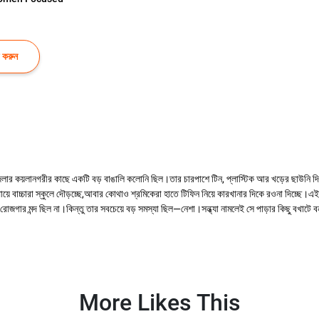
 করুন
াদ জেলার কয়লানগরীর কাছে একটি বড় বাঙালি কলোনি ছিল।তার চারপাশে টিন, প্লাস্টিক আর খড়ের ছাউনি
াচ্চারা স্কুলে দৌড়চ্ছে,আবার কোথাও শ্রমিকেরা হাতে টিফিন নিয়ে কারখানার দিকে রওনা দিচ্ছে।এই কোল
লাত।রোজগার মন্দ ছিল না।কিন্তু তার সবচেয়ে বড় সমস্যা ছিল—নেশা।সন্ধ্যা নামলেই সে পাড়ার কিছু বখা
More Likes This