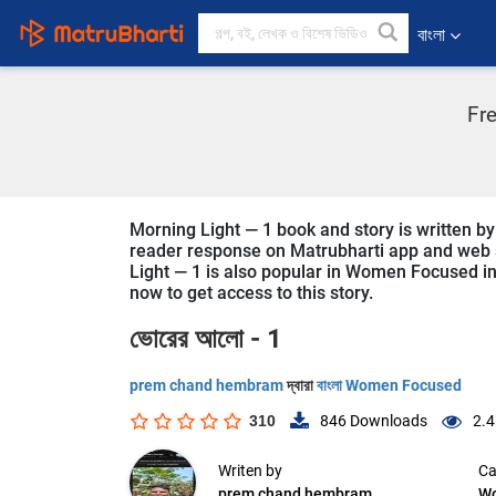
বাংলা
Fr
Morning Light — 1 book and story is written b
reader response on Matrubharti app and web sin
Light — 1 is also popular in Women Focused in 
now to get access to this story.
ভোরের আলো - 1
prem chand hembram
দ্বারা
বাংলা Women Focused
310
846
Downloads
2.4
Writen by
Ca
prem chand hembram
W