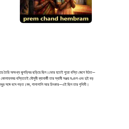
 দিয়ে তৈরি অসংখ্য ঝুপড়িঘর ছড়িয়ে ছিল।ভোর হতেই পুরো বস্তি জেগে উঠত—
াহলময় বস্তিতেই মৌসুমী ব্যানার্জী তার স্বামী সঞ্জয় মণ্ডল এবং দুই বড়
টে বন্ধুর সঙ্গে বসে পড়ত।মদ, গালাগালি আর চিৎকার—এই ছিল তার পৃথিবী।