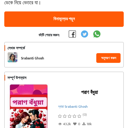
ডেকে নিয়ে ভেতরে যা।
বিনামূল্যের পড়ুন
বইটি শেয়ার করুন:
লেখক সম্পর্কে
অনুসরণ করুন
Srabanti Ghosh
সম্পূর্ণ উপন্যাস
পরাণ বঁধুয়া
দ্বারা Srabanti Ghosh
(0)
43.2k
0
18k