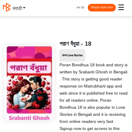
☰
লগ ইন
मराठी
বিনামূল্যে প্রকাশ করুন
পরাণ বঁধুয়া - 18
বাংলা Love Stories
Poran Bondhua 18 book and story is
written by Srabanti Ghosh in Bengali
. This story is getting good reader
response on Matrubharti app and
web since it is published free to read
for all readers online. Poran
Bondhua 18 is also popular in Love
Stories in Bengali and it is receiving
from online readers very fast.
Signup now to get access to this