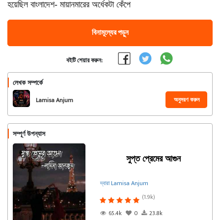
হয়েছিল বাংলাদেশ- মায়ানমারের অর্ধেকটা কেঁপে
বিনামূল্যের পড়ুন
বইটি শেয়ার করুন:
লেখক সম্পর্কে
অনুসরণ করুন
Lamisa Anjum
সম্পূর্ণ উপন্যাস
সুপ্ত প্রেমের আগুন
দ্বারা Lamisa Anjum
(1.9k)
65.4k
0
23.8k