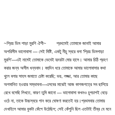
~প্রিয় ডিম পাড়া মুরগি ঐশী~ প্রথমেই তোমাকে জানাই আমার
অপরিসীম ভালোবাসা — সেই মিষ্টি, একটু নীচু স্বরে বলা 'প্রিয় ডিমপাড়া
মুরগি'—এই নামেই তোমাকে ভেবেই হৃদয়টা মোর হাসে। আমার চিঠি গ্রহণ
করার জন্য অসীম ধন্যবাদ। বহুদিন ধরে তোমাকে আমার ভালোবাসার কথা
খুলে বলার সাহস জমাতে চেষ্টা করেছি; ভয়, লজ্জা, আর তোমার কাছে
অপমানিত হওয়ার সম্ভাবনা—এসবের মাঝেই আজ কাগজপত্রে সব ছাপিয়ে
রেখে বসেছি লিখতে, কারণ তুমি জানো — ভালোবাসা কখনও চুপচাপই বেড়ে
ওঠে না, তাকে উচ্চস্বরে গান করে ঘোষণা করতেই হয়।প্রথমবার তোমায়
দেখাইলে আমার বুকটা কেঁপে উঠেছিল; সেই কেঁপুনি ছিল এতটাই তীব্র যে মনে