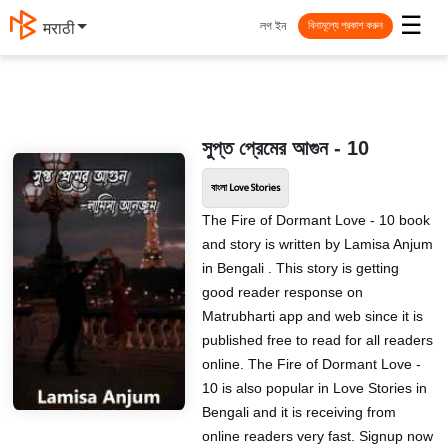
☰
লগ ইন
मराठी
বিনামূল্যে প্রকাশ করুন
সুপ্ত প্রেমের আগুন - 10
বাংলা Love Stories
The Fire of Dormant Love - 10 book
and story is written by Lamisa Anjum
in Bengali . This story is getting
good reader response on
Matrubharti app and web since it is
published free to read for all readers
online. The Fire of Dormant Love -
10 is also popular in Love Stories in
Bengali and it is receiving from
online readers very fast. Signup now