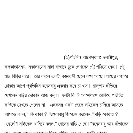
(১)পাঁচদিন আগেস্থান: ভবানীপুর,
কলকাতাসময়: সকালরমেন সাহা বাজারে ঢুকে দেখলেন পল্টু গদিতে নেই। পল্টু
মাছ বিক্রি করে। তার বদলে একটা কমবয়সী ছেলে বসে আছে।মাছের বাজারে
ঢোকার আগে প্রতিদিন রমেনবাবু একবার করে চা খান। রাস্তায় দাঁড়িয়ে
দেখলেন বড়ির দোকান আজ বন্ধ। হলটা কি ? আশেপাশে তাকিয়ে পরিচিত
কাউকে দেখতে পেলেন না। এইসময় একটা ছেলে সাইকেল চালিয়ে আসতে
আসতে বলল," কি কাকা ? "রমেনবাবু জিজ্ঞেস করলেন," বড়ি কোথায় ?
"ছেলেটা সাইকেল থামিয়ে বলল," বোনের বাড়ি গেছে।"রমেনবাবু আর দাঁড়ালেন