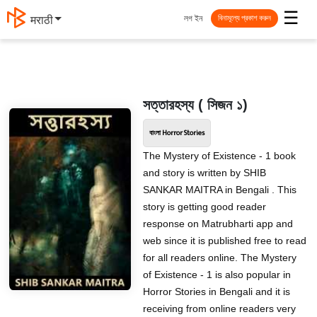
☰
লগ ইন
मराठी
বিনামূল্যে প্রকাশ করুন
সত্তারহস্য ( সিজন ১)
বাংলা Horror Stories
The Mystery of Existence - 1 book
and story is written by SHIB
SANKAR MAITRA in Bengali . This
story is getting good reader
response on Matrubharti app and
web since it is published free to read
for all readers online. The Mystery
of Existence - 1 is also popular in
Horror Stories in Bengali and it is
receiving from online readers very