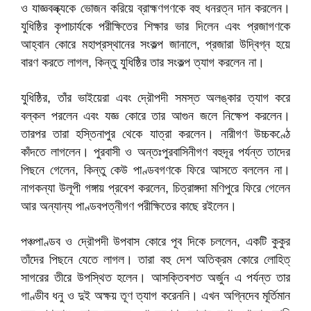
ও যাজ্ঞবল্ক্যকে ভোজন করিয়ে ব্রাহ্মণগণকে বহু ধনরত্ন দান করলেন।
যুধিষ্ঠির কৃপাচার্যকে পরীক্ষিতের শিক্ষার ভার দিলেন এবং প্রজাগণকে
আহ্বান কোরে মহাপ্রস্থানের সংকল্প জানালে, প্রজারা উদ্বিগ্ন হয়ে
বারণ করতে লাগল, কিন্তু যুধিষ্ঠির তার সংকল্প ত্যাগ করলেন না।
যুধিষ্ঠির, তাঁর ভাইয়েরা এবং দ্রৌপদী সমস্ত অলঙ্কার ত্যাগ করে
বল্কল পরলেন এবং যজ্ঞ কোরে তার আগুন জলে নিক্ষেপ করলেন।
তারপর তারা হস্তিনাপুর থেকে যাত্রা করলেন। নারীগণ উচ্চকণ্ঠে
কাঁদতে লাগলেন। পুরবাসী ও অন্তঃপুরবাসিনীগণ বহুদূর পর্যন্ত তাদের
পিছনে গেলেন, কিন্তু কেউ পাণ্ডবগণকে ফিরে আসতে বললেন না।
নাগকন্যা উলূপী গঙ্গায় প্রবেশ করলেন, চিত্রাঙ্গদা মণিপুরে ফিরে গেলেন
আর অন্যান্য পাণ্ডবপত্নীগণ পরীক্ষিতের কাছে রইলেন।
পঞ্চপাণ্ডব ও দ্রৌপদী উপবাস কোরে পূব দিকে চললেন, একটি কুকুর
তাঁদের পিছনে যেতে লাগল। তারা বহু দেশ অতিক্রম কোরে লোহিত্
সাগরের তীরে উপস্থিত হলেন। আসক্তিবশত অর্জুন এ পর্যন্ত তার
গাণ্ডীব ধনু ও দুই অক্ষয় তূণ ত্যাগ করেননি। এখন অগ্নিদেব মূর্তিমান