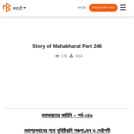
☰
লগ ইন
मराठी
বিনামূল্যে প্রকাশ করুন
Story of Mahabharat Part 246
1.7k
654
মহাভারতের কাহিনি – পর্ব-২৪৬
মহাপ্রস্থানের পথে যুধিষ্ঠিরাদি পঞ্চপাণ্ডব ও দ্রৌপদী