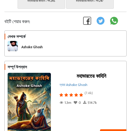
মহাভারতের কাহিনি – পর্ব 245
মহাভারতের কাহিনি – পর্ব 247
বইটি শেয়ার করুন:
লেখক সম্পর্কে
অনুসরণ করুন
Ashoke Ghosh
সম্পূর্ণ উপন্যাস
মহাভারতের কাহিনি
দ্বারা Ashoke Ghosh
(7.4k)
1.3m
0
514.7k