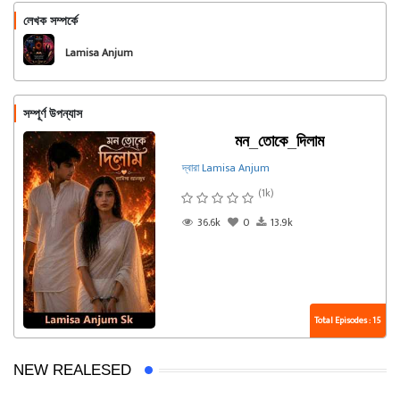
লেখক সম্পর্কে
অনুসরণ করুন
Lamisa Anjum
সম্পূর্ণ উপন্যাস
মন_তোকে_দিলাম
দ্বারা Lamisa Anjum
(1k)
36.6k
0
13.9k
Total Episodes : 15
NEW REALESED