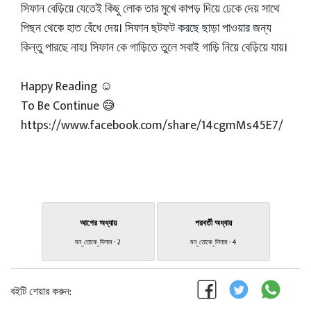
সিফান বেড়িয়ে যেতেই কিছু লোক তার মুখে কাপড় দিয়ে ঢেকে দেয় সাথে
পিছন থেকে হাত বেঁধে দেয়। সিফান ছটফট করছে ছাড়া পাওয়ার জন্য
কিন্তু পারছে নাহ। সিফান কে গাড়িতে তুলে সবাই গাড়ি নিয়ে বেড়িয়ে যায়।
Happy Reading ☺
To Be Continue 😅
https://www.facebook.com/share/14cgmMs45E7/
আগের অধ্যায়
পরবর্তী অধ্যায়
মন_তোকে_দিলাম - 2
মন_তোকে_দিলাম - 4
বইটি শেয়ার করুন: