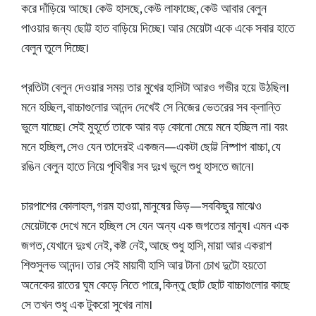
করে দাঁড়িয়ে আছে। কেউ হাসছে, কেউ লাফাচ্ছে, কেউ আবার বেলুন
পাওয়ার জন্য ছোট্ট হাত বাড়িয়ে দিচ্ছে। আর মেয়েটা একে একে সবার হাতে
বেলুন তুলে দিচ্ছে।
প্রতিটা বেলুন দেওয়ার সময় তার মুখের হাসিটা আরও গভীর হয়ে উঠছিল।
মনে হচ্ছিল, বাচ্চাগুলোর আনন্দ দেখেই সে নিজের ভেতরের সব ক্লান্তি
ভুলে যাচ্ছে। সেই মুহূর্তে তাকে আর বড় কোনো মেয়ে মনে হচ্ছিল না। বরং
মনে হচ্ছিল, সেও যেন তাদেরই একজন—একটা ছোট্ট নিষ্পাপ বাচ্চা, যে
রঙিন বেলুন হাতে নিয়ে পৃথিবীর সব দুঃখ ভুলে শুধু হাসতে জানে।
চারপাশের কোলাহল, গরম হাওয়া, মানুষের ভিড়—সবকিছুর মাঝেও
মেয়েটাকে দেখে মনে হচ্ছিল সে যেন অন্য এক জগতের মানুষ। এমন এক
জগত, যেখানে দুঃখ নেই, কষ্ট নেই, আছে শুধু হাসি, মায়া আর একরাশ
শিশুসুলভ আনন্দ। তার সেই মায়াবী হাসি আর টানা চোখ দুটো হয়তো
অনেকের রাতের ঘুম কেড়ে নিতে পারে, কিন্তু ছোট ছোট বাচ্চাগুলোর কাছে
সে তখন শুধু এক টুকরো সুখের নাম।