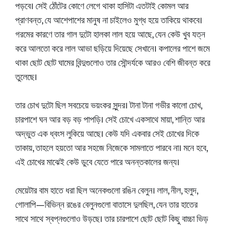
পড়বে। সেই ঠোঁটের কোণে লেগে থাকা হাসিটা এতটাই কোমল আর
প্রাণবন্ত, যে আশেপাশের মানুষ না চাইলেও মুগ্ধ হয়ে তাকিয়ে থাকবে।
গরমের কারণে তার গাল দুটো হালকা লাল হয়ে আছে, যেন কেউ খুব যত্ন
করে আলতো করে লাল আভা ছড়িয়ে দিয়েছে সেখানে। কপালের পাশে জমে
থাকা ছোট ছোট ঘামের বিন্দুগুলোও তার সৌন্দর্যকে আরও বেশি জীবন্ত করে
তুলেছে।
তার চোখ দুটো ছিল সবচেয়ে ভয়ংকর সুন্দর। টানা টানা গভীর কালো চোখ,
চারপাশে ঘন আর বড় বড় পাপড়ি। সেই চোখে একসাথে মায়া, শান্তি আর
অদ্ভুত এক ধ্বংস লুকিয়ে আছে। কেউ যদি একবার সেই চোখের দিকে
তাকায়, তাহলে হয়তো আর সহজে নিজেকে সামলাতে পারবে না। মনে হবে,
এই চোখের মাঝেই কেউ ডুবে যেতে পারে অনন্তকালের জন্য।
মেয়েটার বাম হাতে ধরা ছিল অনেকগুলো রঙিন বেলুন। লাল, নীল, হলুদ,
গোলাপি—বিভিন্ন রঙের বেলুনগুলো বাতাসে দুলছিল, যেন তার হাতের
সাথে সাথে স্বপ্নগুলোও উড়ছে। তার চারপাশে ছোট ছোট কিছু বাচ্চা ভিড়