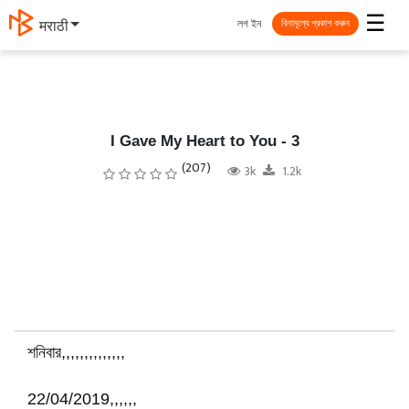
☰
লগ ইন
मराठी
বিনামূল্যে প্রকাশ করুন
I Gave My Heart to You - 3
(207)
3k
1.2k
শনিবার,,,,,,,,,,,,,,
22/04/2019,,,,,,