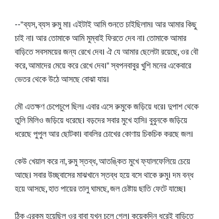
--"ব্যস, ব্যস রুমু মা। এইটাই আমি শুনতে চাইছিলাম। আর আমার কিছু
চাই না। আর তোমাকে আমি মুম্বাই ফিরতে দেব না। তোমাকে আমার
বাড়িতে সবসময়ের জন্য রেখে দেব। ঐ যে আমার ছেলেটা রয়েছে, ওর বৌ
করে, আমাদের মেয়ে করে রেখে দেব।" স্বপনবাবুর খুশি মনের একেবারে
ভেতর থেকে উঠে আসছে বোঝা যায়।
মৌ এতক্ষণ চেপেচুপে ছিল। এবার এসে রুমুকে জড়িয়ে ধরে। দুপাশ থেকে
তুলি মিলিও জড়িয়ে ধরেছে। বড়দের সবার মুখে হাসি। বুবুনকে জড়িয়ে
ধরেছে পুপুল আর ছোটকা। বাবলির চোখের কোণায় চিকচিক করছে জল।
কেউ খেয়াল করে না, রুমু স্তব্ধ, আতঙ্কিত মুখে ফ্যালফেলিয়ে চেয়ে
আছে। সবার উচ্ছ্বাসের মাঝখানে স্তব্ধ হয়ে বসে থাকে রুমু। দম বন্ধ
হয়ে আসছে, হাত পায়ের তালু ঘামছে, জল চেষ্টায় ছাতি ফেটে যাচ্ছে।
ঠিক এরকম হয়েছিল ওর বাবা যখন চলে গেল। কয়েকদিন ধরেই বাড়িতে