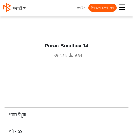
☰
লগ ইন
मराठी
বিনামূল্যে প্রকাশ করুন
Poran Bondhua 14
1.8k
684
পরাণ বঁধুয়া
পর্ব - ১৪