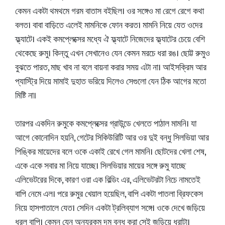
কেমন একটা থমথমে গরম বাতাস বইছিল। ওর সঙ্গেও মা রেগে রেগে কথা
বলত। বাবা বাড়িতে এলেই মামনিকে ফোন করত। মামনি নিয়ে যেত ওদের
ফ্ল্যাটে। একই কমপ্লেক্সের মধ্যে ঐ ফ্ল্যাটে নিজেদের ফ্ল্যাটের চেয়ে বেশি
থেকেছে রুমু। কিন্তু এখন সেখানেও যেন কেমন মরচে ধরা রঙ। ছোট্ট রুমুও
বুঝতে পারত, মাছ খাব না বলে বায়না করার সময় এটা না। আইসক্রিম আর
প্যাস্ট্রি দিয়ে মামাই দুহাত ভরিয়ে দিলেও সেগুলো যেন ঠিক আগের মতো
মিষ্টি না।
তারপর একদিন রুমুকে কমপ্লেক্সের গ্রাউন্ডে খেলতে পাঠাল মামনি। যা
আগে কোনোদিন হয়নি, গেটের সিকিউরিটি আর ওর দুই বন্ধু সিলভিয়া আর
পিঙ্কির মায়েদের বলে ওকে একাই রেখে গেল মামনি। ছোটদের খেলা শেষ,
একে একে সবার মা নিয়ে যাচ্ছে। সিলভিয়ার মায়ের সঙ্গে রুমু যাচ্ছে
এলিভেটরের দিকে, কারণ ওরা এক বিল্ডিং এর, এলিভেটরটা নিচে নামতেই
বাপি নেমে এল। পরে রুমুর খেয়াল হয়েছিল, বাপি একটা পাতলা ব্রিফকেস
নিয়ে হাসপাতালে যেত। সেদিন একটা ট্রলিব্যাগ সঙ্গে। ওকে দেখে জড়িয়ে
ধরল বাপি। কেমন যেন অন্যরকম দম বন্ধ করা সেই জড়িয়ে ধরাটা।