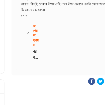
কান্না। কিছুই বোঝার উপায় নেই। তার উপর এভাবে একটা খোলা জায়গা
কি ভাববে কে জানে।
চলবে
আ
‹
গের
অ
ধ্যায়
পরা
ণ
বঁধুয়া
-
18