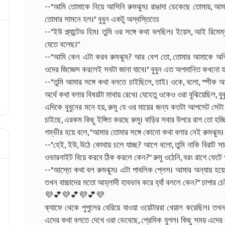
--"আমি তোমাকে নিয়ে আসিনি রুমঝুম। রাঙাদা ডেকেছে তোমায়, আ
তোমার সামনে হল।" বুবুন একটু অস্বস্তিতে।
--"ইউ প্ল্যান্টেড হিম। তুমি ওর সঙ্গে কথা বলছিল। ইয়েস, আই রি
যেতে বলেছ।"
--"আমি কেন এটা করব রুমঝুম? আর বেশ তো, তোমার আমাকে অবিশ্
ওদের জিজ্ঞেস করলেই সবটা জানা যাবে।" বুবুন এত অপমানিত কখনো হয
--"তুমি আমার সঙ্গে কথা বলতে চাইছিলে, তাই। ওকে, বলো, স্পীক আ
অর্থে কথা বলার বিষয়টা মাথায় রেখে। যেহেতু ওকেও ওরা বুঝিয়েছিল, ব
এদিকে বুবুনের মনে হয়, রুমু যে ওর মায়ের জন্য কতটা আপসেট সেটা
চাইছে, এরকম কিছু ইঙ্গিত করছে রুমু। বাড়ির সবার উপরে রাগ তো হচ্
গম্ভীর হয়ে বলে, "আমার তোমার সঙ্গে কোনো কথা বলার নেই রুমঝুম। 
--"হেই, ইউ, উঠে কোথায় চলে যাচ্ছ? আগে বলো, তুমি নাকি বিরাট সায়েন
ওভারনাইট বিয়ে করবে ঠিক করলে কেন?" রুমু ওঠেনি, বরং রাগে ফেটে প
--"আস্তে কথা বল রুমঝুম। এটা পাবলিক প্লেস। আমার অন্যায় হয়েছে
তখন বাচ্চাদের মতো আহ্লাদী হাবভাব করে হ্যাঁ বললে কেন?" চাপার চে
💜💕💜💕💜💕💜
ক্যাফে থেকে পুপুলের বেরিয়ে যাওয়া ওয়েটাররা খেয়াল করেছিল। 
এদের কথা বলতে দেখে ওরা ভেবেছে, প্রেমিক যুগল। কিছু সময় এদের ক