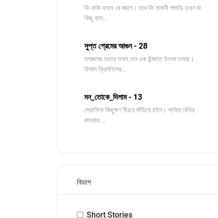
কি নাকি বলবে কে জানে। তবে কি নানানী শাশুড়ি তখন যা
কিছু বলে...
সুপ্ত প্রেমের আগুন - 28
হলরুমের ভেতর তখন যেন এক উন্মত্ত উৎসব চলছে।
বিশাল ক্রিস্টালের...
মন_তোকে_দিলাম - 13
সেরাফিনা কিছুক্ষণ নীরবে দাঁড়িয়ে রইল। সাহিদা বিবির
কান্নার...
বিভাগ
Short Stories