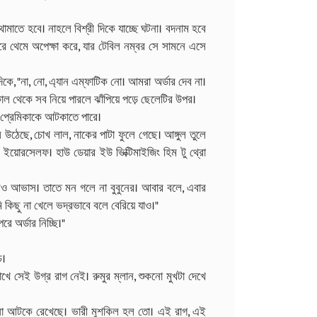
থামাতে হবে। নাহলে বিশ্রী দিকে যাচ্ছে ঘটনা। বদনাম হবে
 থেমে অপেক্ষা করে, যার টেবিল নম্বর সে সামনে এসে
িকে, "না, নো, এ্যান এম্ফাটিক নো। আমরা অর্ডার দেব না।
াল থেকে সব নিয়ে পারলে ঝাঁপিয়ে পড়ে ছেলেটির উপর।
 এ প্রেমিকাকে আটকাতে পারে।
লে উঠেছে, চোখ লাল, নাকের পাটা ফুলে গেছে। আঙ্গুল তুলে
েভ ইয়োরসেলফ। হাউ ডেয়ার ইউ ভিক্টিমাইজিং হিম টু থ্রো
েরও আভাস। তাতে মন গলে না বুবুনের। আবার বলে, এবার
কিছু না খেলে ভদ্রভাবে বলে বেরিয়ে যাও।"
ে অর্ডার নিচ্ছি।"
ে।
ে সেই উগ্র রাগ নেই। রুমুর ম্লান, শুকনো মুখটা দেখে
ান্না আটকে রেখেছে। ভারী মুশকিল হল তো। এই রাগ, এই