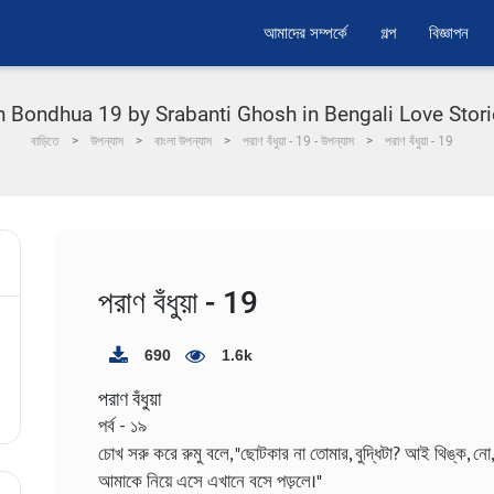
আমাদের সম্পর্কে
গল্প
বিজ্ঞাপন
Bondhua 19 by Srabanti Ghosh in Bengali Love Stories |
বাড়িতে
উপন্যাস
বাংলা উপন্যাস
পরাণ বঁধুয়া - 19 - উপন্যাস
পরাণ বঁধুয়া - 19
পরাণ বঁধুয়া - 19
690
1.6k
পরাণ বঁধুয়া
পর্ব - ১৯
চোখ সরু করে রুমু বলে, "ছোটকার না তোমার, বুদ্ধিটা? আই থিঙ্ক, 
আমাকে নিয়ে এসে এখানে বসে পড়লে।"