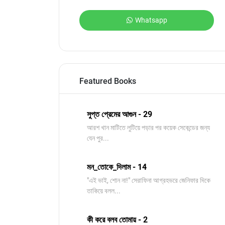
Whatsapp
Featured Books
সুপ্ত প্রেমের আগুন - 29
আরশ খান মাটিতে লুটিয়ে পড়ার পর কয়েক সেকেন্ডের জন্য
যেন পুর...
মন_তোকে_দিলাম - 14
"এই ভাই, শোন না!" সেরাফিনা আগ্রহভরে জেনিফার দিকে
তাকিয়ে বলল...
কী করে বলব তোমায় - 2