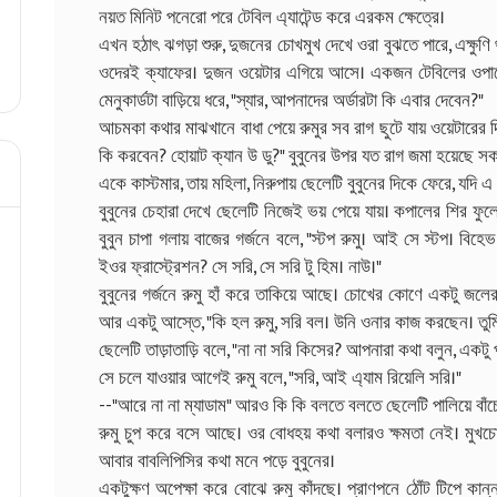
নয়ত মিনিট পনেরো পরে টেবিল এ্যাটেন্ড করে এরকম ক্ষেত্রে।
এখন হঠাৎ ঝগড়া শুরু, দুজনের চোখমুখ দেখে ওরা বুঝতে পারে, এক্ষুণি 
ওদেরই ক্যাফের। দুজন ওয়েটার এগিয়ে আসে। একজন টেবিলের ওপারে
মেনুকার্ডটা বাড়িয়ে ধরে, "স্যার, আপনাদের অর্ডারটা কি এবার দেবেন?"
আচমকা কথার মাঝখানে বাধা পেয়ে রুমুর সব রাগ ছুটে যায় ওয়েটারের দ
কি করবেন? হোয়াট ক্যান উ ডু?" বুবুনের উপর যত রাগ জমা হয়েছে সক
একে কাস্টমার, তায় মহিলা, নিরুপায় ছেলেটি বুবুনের দিকে ফেরে, যদি
বুবুনের চেহারা দেখে ছেলেটি নিজেই ভয় পেয়ে যায়। কপালের শির ফু
বুবুন চাপা গলায় বাজের গর্জনে বলে, "স্টপ রুমু। আই সে স্টপ। বিহ
ইওর ফ্রাস্ট্রেশন? সে সরি, সে সরি টু হিম। নাউ।"
বুবুনের গর্জনে রুমু হাঁ করে তাকিয়ে আছে। চোখের কোণে একটু জল
আর একটু আস্তে, "কি হল রুমু, সরি বল। উনি ওনার কাজ করছেন। তুমি 
ছেলেটি তাড়াতাড়ি বলে, "না না সরি কিসের? আপনারা কথা বলুন, একটু পর
সে চলে যাওয়ার আগেই রুমু বলে, "সরি, আই এ্যাম রিয়েলি সরি।"
--"আরে না না ম্যাডাম" আরও কি কি বলতে বলতে ছেলেটি পালিয়ে বাঁচ
রুমু চুপ করে বসে আছে। ওর বোধহয় কথা বলারও ক্ষমতা নেই। মুখচোখ
আবার বাবলিপিসির কথা মনে পড়ে বুবুনের।
একটুক্ষণ অপেক্ষা করে বোঝে রুমু কাঁদছে। প্রাণপনে ঠোঁট টিপে ক