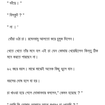
" ভাঁড়ে। "
" বিস্কুট ? "
" না । '
ধোঁয়া ওঠা চা। রমেনবাবু আলতো করে চুমুক দিলেন।
খেতে খেতে তাঁর মনে হল এই চা যেন কোথায় খেয়েছিলেন কিন্তু ঠিক
মনে করতে পারছেন না।
৬২ বছর বয়স। মাঝে মাঝেই অনেক কিছু ভুলে যান।
বয়সের দোষ হলে যা হয়।
চা খাওয়া হয়ে গেলে দোকানদার বললেন," কেমন হয়েছে ? "
" আমি কি তোমার দোকানে আগে কখনও চা খেয়েছি ? "