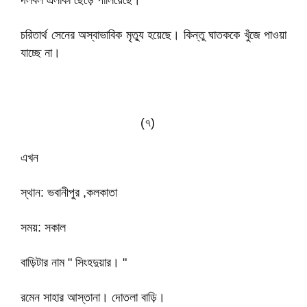
দলবল এলাকা ছেড়ে পালিয়েছে।
চরিতার্থ সেনের অস্বাভাবিক মৃত্যু হয়েছে। কিন্তু ঘাতককে খুঁজে পাওয়া
যাচ্ছে না।
(৭)
এখন
স্থান: ভবানীপুর ,কলকাতা
সময়: সকাল
বাড়িটার নাম " সিংহদুয়ার। "
রমেন সাহার আস্তানা। দোতলা বাড়ি।