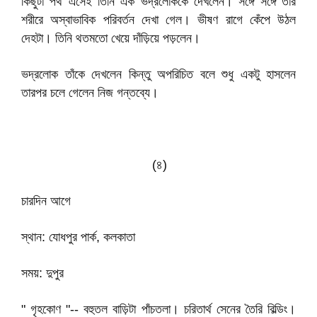
কিছুটা পথ এসেই তিনি এক ভদ্রলোককে দেখলেন। সঙ্গে সঙ্গে তার
শরীরে অস্বাভাবিক পরিবর্তন দেখা গেল। ভীষণ রাগে কেঁপে উঠল
দেহটা। তিনি থতমতো খেয়ে দাঁড়িয়ে পড়লেন।
ভদ্রলোক তাঁকে দেখলেন কিন্তু অপরিচিত বলে শুধু একটু হাসলেন
তারপর চলে গেলেন নিজ গন্তব্যে।
(৪)
চারদিন আগে
স্থান: যোধপুর পার্ক, কলকাতা
সময়: দুপুর
" গৃহকোণ "-- বহুতল বাড়িটা পাঁচতলা। চরিতার্থ সেনের তৈরি বিল্ডিং।