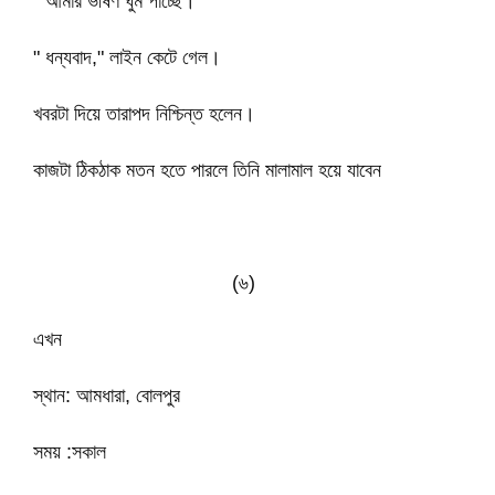
" আমার ভীষণ ঘুম পাচ্ছে। "
" ধন্যবাদ," লাইন কেটে গেল।
খবরটা দিয়ে তারাপদ নিশ্চিন্ত হলেন।
কাজটা ঠিকঠাক মতন হতে পারলে তিনি মালামাল হয়ে যাবেন
(৬)
এখন
স্থান: আমধারা, বোলপুর
সময় :সকাল