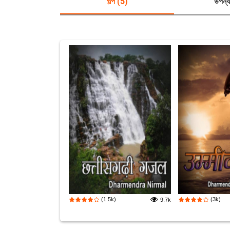
গল্প (5)
উপন্য
(1.5k)
(3k)
9.7k