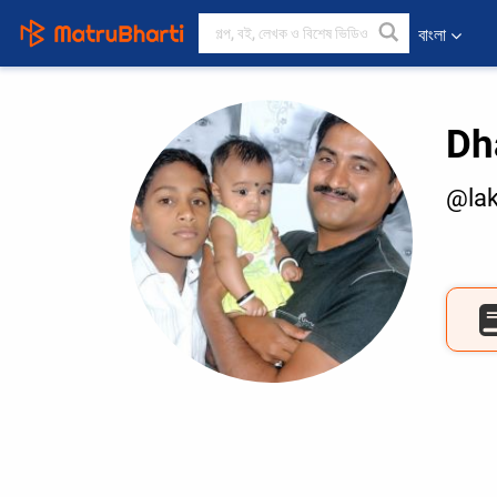
বাংলা
Dh
@la