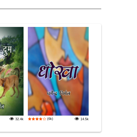
(6k)
32.4k
14.5k