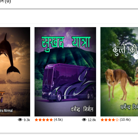
াস (0)
(4.5k)
(10.4k)
9.3k
12.8k