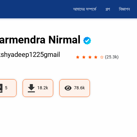
আমাদের সম্পর্কে
গল্প
বিজ্ঞাপন
armendra Nirmal
kshyadeep1225gmail
(25.3k)
5
18.2k
78.6k