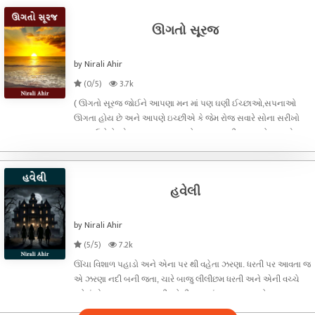
ઊગતો સૂરજ
by Nirali Ahir
(0/5)
3.7k
( ઊગતો સૂરજ જોઈને આપણા મન માં પણ ઘણી ઈચ્છાઓ,સપનાઓ
ઊગતા હોય છે અને આપણે ઇચ્છીએ કે જેમ રોજ સવારે સોના સરીખો
સૂરજ ઉગે છે એમ આપણા સપનાઓ પણ આપણી ઇચ્છાઓ પણ એક
નવી સુનેહરી કિરણ સાથે પ્રકાશિત થાય. હું પણ એવી જ ઇચ્છા સાથે
આપની સાથે એક નવી વાર્તા શેર કરવા જઈ રહ
હવેલી
by Nirali Ahir
(5/5)
7.2k
ઊંચા વિશાળ પહાડો અને એના પર થી વહેતા ઝરણા. ધરતી પર આવતા જ
એ ઝરણા નદી બની જતા, ચારે બાજુ લીલીછમ ધરતી અને એની વચ્ચે
વસેલું મોનાપર ગામ.સવાર ની વહેલી બસ માં ગામના બસ સ્ટેશન પર ચાર
જુવાનિયા ઉતર્યા (રાહુલ, નીરવ,રણવીર અને કેવિન)સાથે ત્રણ યુવતીઓ