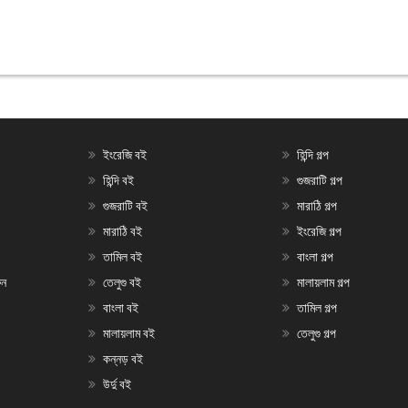
ইংরেজি বই
হিন্দি গল্প
হিন্দি বই
গুজরাটি গল্প
গুজরাটি বই
মারাঠি গল্প
মারাঠি বই
ইংরেজি গল্প
তামিল বই
বাংলা গল্প
ুন
তেলুগু বই
মালায়লাম গল্প
বাংলা বই
তামিল গল্প
মালায়লাম বই
তেলুগু গল্প
কন্নড় বই
উর্দু বই