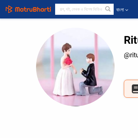
বাংলা
Rit
@rit