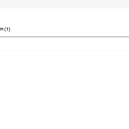
াস (1)