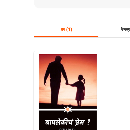
গল্প (1)
উপন্য