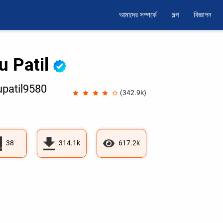
আমাদের সম্পর্কে
গল্প
বিজ্ঞাপন
u Patil
upatil9580
(342.9k)
38
314.1k
617.2k