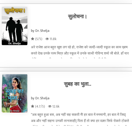
सुलोचना।
by Dr. Shelja
(5/5)
11.8k
अरे राजेश आज बहुत खुश लग रहे हो, राजेश को जल्दी-जल्दी स्कूल का काम ख़त्म
करते देख उनके परम मित्र औऱ स्कूल में उनके साथी गोविन्द शर्मा जी बोले. हाँ यार
गोविंद आज खुशी अन्दर से बाहर निकलने को बेताब हो रही है.कितना कुछ प्लान
कर रखा है मैंने कि रिटायर होने के
सुबह का भुला..
by Dr. Shelja
(4.7/5)
12.6k
"अब बहुत हुआ बस, अब नहीं सह सकती मैं! हर बात में मनमानी, हर बात में जिद|
अब और नहीं सहना उनकी तानाशाही| पिता हैं तो क्या हर वक़्त सिर्फ रोकते टोकते
रहेंगे? कभी खुल के जीने नहीं देंगे?" रागिनी खुली सड़क पर चलते चलते सोच रही