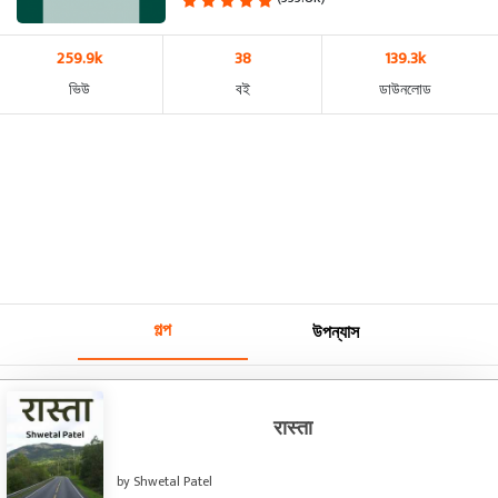
259.9k
38
139.3k
ভিউ
বই
ডাউনলোড
গল্প
উপন্যাস
रास्ता
by Shwetal Patel