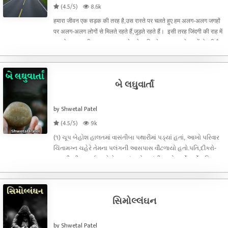
(4.5/5)
8.6k
हमारा जीवन एक सड़क की तरह है,उस रास्ते पर चलते हुए हम अलग-अलग जगहों
पर अलग-अलग लोगों से मिलते रहते हैं,जुड़ते रहते हैं। इसी तरह जिंदगी की राह में
एक मोड़ पर हमारी मुलाकात इस आलेख के ज़रिए लेखक-पाठक के रुपमें हो रही है
और देखिए,साहित्य के प्रति हमारा प्रेम
બે લઘુવાર્તાં
by Shwetal Patel
(4.5/5)
9k
(૧) ચૂપ બેહોશ હાલતમાં વાસંતીબા પથારીમાં પડ્યાં હતાં, આખો પરિવાર
ચિંતામગ્ન ચહેરે તેમના પલંગની આસપાસ વીંટળાયો હતો.પતિ,દીકરો-
વહુ, દીકરી-જમાઈ અને તેમના સંતાનો,વાસંતી બાનો હર્યોભર્યો પરિવાર
હતો અને અત્યારે દરેક કુટુંબીજન બાના રૂમમાં ચિંતા સાથે ભેગા થઈ
ગયા હતા.
સિમોલ્લંઘન
by Shwetal Patel