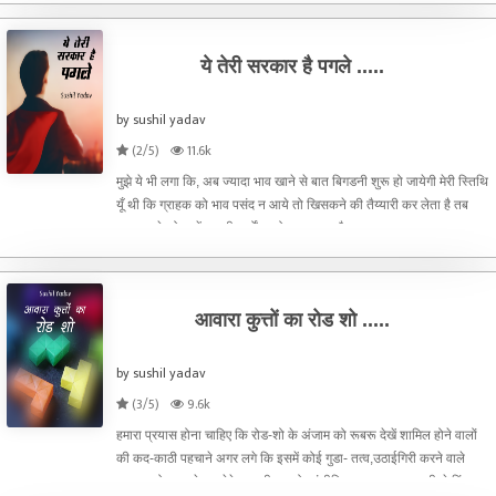
ये तेरी सरकार है पगले .....
by sushil yadav
(2/5)
11.6k
मुझे ये भी लगा कि, अब ज्यादा भाव खाने से बात बिगडनी शुरू हो जायेगी मेरी स्तिथि
यूँ थी कि ग्राहक को भाव पसंद न आये तो खिसकने की तैय्यारी कर लेता है तब
दूकानवाले को उन्हें उनकी शर्तों पर रोकना पड़ता है
आवारा कुत्तों का रोड शो .....
by sushil yadav
(3/5)
9.6k
हमारा प्रयास होना चाहिए कि रोड-शो के अंजाम को रूबरू देखें शामिल होने वालों
की कद-काठी पहचाने अगर लगे कि इसमें कोई गुडा- तत्व,उठाईगिरी करने वाले
,मुनाफाखोर ,घपलेबाज ठेकेदार ,नीयत खोर इंजीनियर ,गलत बयानबाजी से हिंसा