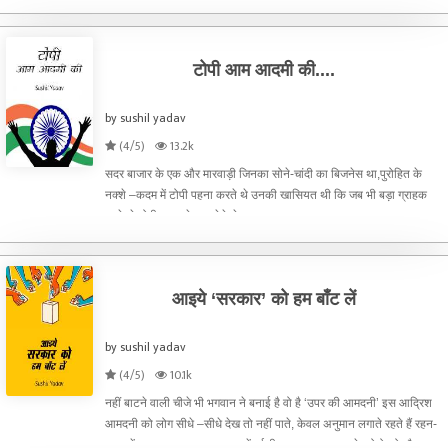
भडकानेवाला नेता शामिल नहीं हैं तो इत्मी
टोपी आम आदमी की....
by sushil yadav
(4/5)
13.2k
सदर बाजार के एक और मारवाड़ी जिनका सोने-चांदी का बिजनेस था,पुरोहित के
नक्शे –कदम में टोपी पहना करते थे उनकी खासियत थी कि जब भी बड़ा ग्राहक
आये, वे टोपी उतार के रख देते थे
आइये ‘सरकार’ को हम बाँट लें
by sushil yadav
(4/5)
10.1k
नहीं बाटने वाली चीजे भी भगवान ने बनाई है वो है ‘उपर की आमदनी’ इस आद्रिश
आमदनी को लोग सीधे –सीधे देख तो नहीं पाते, केवल अनुमान लगाते रहते हैं रहन-
सहन में एकाएक बदलाव, हाव-भाव में रईसी झलक, आस-पास के लोगो को चौकन्ना