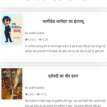
सीधे बताओ तो सही बात क्या है,जहाँ आप हमारी दखल चाहते हैं
सस्पेंडेड थानेदार का इंटरव्यू
by sushil yadav
(3.6/5)
12.8k
वो थानेदार इंटरव्यू देने के नाम पे बहुत काइयां है बड़े से बड़ा कॉड हो जाए वो मुह नई
खोलता ऐसे कारनामो में भी जिसमे उसे श्रेय लेने का हक होता है वहाँ भी चुप्पी लगा
जाता है पत्रकार लोग मनाते हैं, उसके थाने वाली जगह में कोई भी ‘दारोमदार’ वाला
वाकया न घटे
द्रोपदी का चीर हरण
by sushil yadav
(2/5)
37.3k
हिज हाईनेस ने मंत्री-मंडल से मुखातिब होके पूछा ,कब तक रिपोर्ट मिल जाएगी मंत्री
लोग एक-दूसरे का मुह ताकने लगे हाईनेस ने कहा , हम ज्यादा इंतिजार नहीं कर