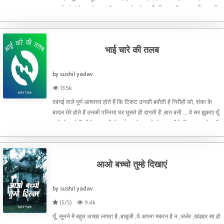
सकते पांडुरंगो सामने चुनाव है जनता को धुले हुए मुँह दिखाना है एक-एक विभाग की
समीक्षा बैठक होन
भाई चारे की तलब
by sushil yadav
13.5k
दबंगई वाले पूर्ण आश्वस्त होते हैं कि टिकट उनकी बपौती है निरीहों को, शंका के
बादल घेरे होते हैं उनकी पत्नियां घर घुसते ही दागती हैं ,बात बनी ... वे सर झुकाए यूँ
खड़े हो जाते हैं ,जैसे क्लास में होमवर्क करके न गये हो. मगर जैसे ही एहसास होता है
कि इस घर
आओ बच्चो तुम्हे दिखाएं
by sushil yadav
(5/5)
9.4k
यूँ, सुनने में बहुत अच्छा लगता है ,बाबूजी ,ये अपना मकान है न ,जर्जर ,खंडहर सा हो