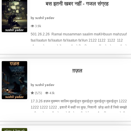
बस इतनी खबर नहीं - गजल संग्रह
by sushil yadav
3.9k
501 26.2.26 Ramal musamman saalim maKHbuun mahzuuf
faa'ilaatun fa'ilaatun fa'ilaatun fa'ilun 2122 1122 1122 112
कौन अब रोज, खयालो में सताता है मुझे फिर बियाबान कहीं ,छोड़ के आता है मुझे
# रंग होली का लिए ,पास कहीं वो छिपता उसकी हरकत का ये कैसा
ग़ज़ल
by sushil yadav
(5/5)
4.1k
17.3.26 हज़ज मुसम्मन सालिम मुफ़ाईलुन मुफ़ाईलुन मुफ़ाईलुन मुफ़ाईलुन 1222
1222 1222 1222 , इशारों में कहीं पर कुछ, निशानी छोड़ आते हैं जिसे समझो
तुम्ही मन से, कहानी छोड़ आते हैं , ये अपनी कोई आदत है, नहीं मालूम हमको भी
अदावत जिससे करते हैं, जवानी छोड़ आते हैं