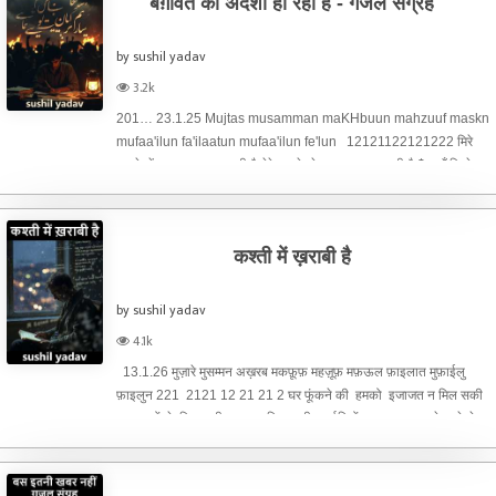
बग़ावत का अँदेशा हो रहा है - गजल संग्रह
by sushil yadav
3.2k
201… 23.1.25 Mujtas musamman maKHbuun mahzuuf maskn
mufaa'ilun fa'ilaatun mufaa'ilun fe'lun 12121122121222 मिरे
मुनाफ़े में नुकसान क्या जरूरी है तेरे इलाक़े ये पहचान क्या जरूरी है $ यहाँ किसे
मिली फ़ुर्सत अभी ज़माने से यूँ व्यस्तता का अनु-मान क्या जरूरी ह
कश्ती में ख़राबी है
by sushil yadav
4.1k
13.1.26 मुज़ारे मुसम्मन अख़रब मकफ़ूफ़ महज़ूफ़ मफ़ऊल फ़ाइलात मुफ़ाईलु
फ़ाइलुन 221 2121 12 21 21 2 घर फूंकने की हमको इजाजत न मिल सकी
रुसवाइयों से फिर कभी राहत न मिल सकी बर्बादियों का जश्न मनाने चले थे
हम माना बहार आई तो फुरसत न मिल सकी अफ़सोस ज़ोरदार