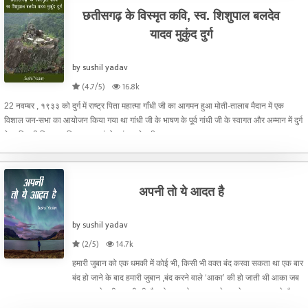
छतीसगढ़ के विस्मृत कवि, स्व. शिशुपाल बलदेव
यादव मुकुंद दुर्ग
by sushil yadav
(4.7/5)
16.8k
22 नवम्बर , १९३३ को दुर्ग में राष्ट्र पिता महात्मा गाँधी जी का आगमन हुआ मोती-तालाब मैदान में एक
विशाल जन-सभा का आयोजन किया गया था गांधी जी के भाषण के पूर्व गांधी जी के स्वागत और अम्मान में दुर्ग
के कवि श्री शिशुपाल सिह यादव एवं बोडग़ांव वाले श्री उदय
अपनी तो ये आदत है
by sushil yadav
(2/5)
14.7k
हमारी जुबान को एक धमकी में कोई भी, किसी भी वक्त बंद करवा सकता था एक बार
बंद हो जाने के बाद हमारी जुबान ,बंद करने वाले ‘आका’ की हो जाती थी आका जब
तक न चाहे नही खुलती थी सैकड़ो राज को दफन करके रखने का उस जमाने जैसा
प्रचलित ‘आर्ट.’ आज के लोगों को आता