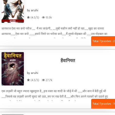
by aruhi
(4.5/5)
15.5k
आरफाज ऐसा मत करो प्लीज ,,,, मैं मर जाऊंगी,, ,,,,तुम्हें यकीन क्यों नहीं हो रहा,,,,,खुदा का वास्ता
आरफास,,,,,,ऐसा मत करो ,,,,,,,हमारे रिश्ते पर भरोसा करो,,,,,मैं तुमसे मोहब्बत की ,,,,,उस‌ मोहब्बत का
वास्ता,,,,,मुझे तलाक मत दो , , अगर यह तलाक हो गया तो ,,,,,,हम कभी नहीं मिल पाएंगे,, प्लीज सरफराज
Total Episodes : 2
ऐसा मत करो ,,,,,लेकिन आसपास सोफिया की एक नहीं सुनता और गुस्से से ,,,,वह सोफिया की आंखों में
देखते हुए,,,,,,तू जैसे नापाक औरत से मैं और रिश्ता नहीं रख सकता ,,,,,,इसलिए मैं तुझे अभी ,,,इसी वक्त
तलाक लेता हूं,,,तलाकतलाक तलाक मैं तुझ जैसी औरत को एक पल के लिए भी बर्दाश्त नहीं कर
हैवानियत
by aruhi
(4.5/5)
27.7k
एक लड़की जो बहुत ज्यादा खूबसूरत है,,,इस वक्त वह शादी के जोड़े में थी ,,,,,,और कार में बैठी हुई थी
,,,,,जिससे वह लड़की अपनी घुघट को उठा,,सर पर रख देती है,,,,,,और फिर अपने पलकों को उठाते हुए
,,,,,अपने सामने बैठे ,,,,उस लड़के की तरफ देखते हुए,,,,,,विराज मैं तुमसे बहुत प्यार करती हूं,,, इसीलिए तो मैं
Total Episodes : 3
तुम्हारे लिए अपने घर वालों को छोड़ आई ,,,,मैं तुम्हारे लिए कुछ भी कर सकती हूं,,,,कुछ भीह,,,,,आई लव यू
विराज ,,,,,,मैं जिंदगी भर तुम्हारे साथ रहना चाहती, हूं,,,,,,तुम्हारी आंखों में देखकर इस दुनिया को जितना