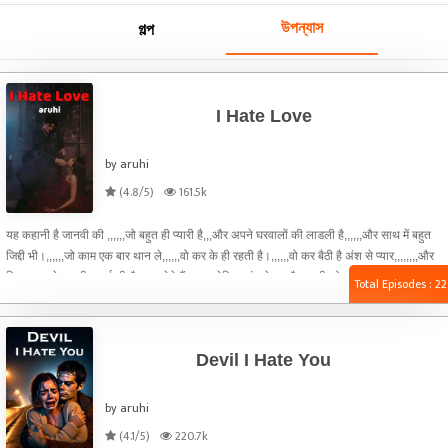
উপন্যাস
গল্প
I Hate Love
by aruhi
(4.8/5)
161.5k
यह कहानी है जानवी की ,,,,,,जो बहुत ही प्यारी है,,,और अपने घरवालों की लाडली है,,,,,,और साथ में बहुत
जिद्दी भी।,,,,,,जो काम एक बार थान ले,,,,,,वो कर के ही रहती है।,,,,,,वो कर बैठी है अंश से प्यार,,,,,,,,और
फिर घर वाले उनकी सगाई भी तैय कर देते हैं। ,,,,,,लेकिन अंश दे रहा है जानवी को धोखा। आख़िर क्यों
Total Episodes : 22
अंश दे रहा है जानवी को धोखा? क्या है राज,,,,,, और अंश के धोखे के बाद,,,,,,,क्या जानवी टूट कर बिखर
जाएगी?,,,,,,,या फ़िर भी करती रहेगी उससे मोहब्बत?,,,जानने के लिए पढ़ते रहे i hate love
Devil I Hate You
by aruhi
(4.1/5)
220.7k