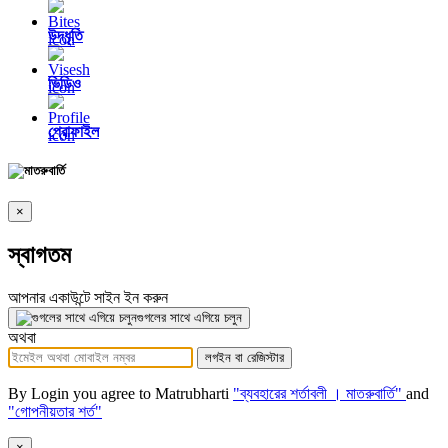
উদ্ধৃতি
ভিডিও
প্রোফাইল
×
স্বাগতম
আপনার একাউন্টে সাইন ইন করুন
গুগলের সাথে এগিয়ে চলুন
অথবা
লগইন বা রেজিস্টার
By Login you agree to Matrubharti
"ব্যবহারের শর্তাবলী । মাতরুবার্তি"
and
"গোপনীয়তার শর্ত"
×