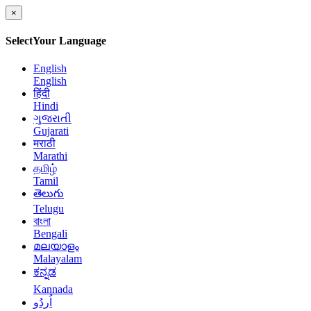
×
Select
Your Language
English
English
हिंदी
Hindi
ગુજરાતી
Gujarati
मराठी
Marathi
தமிழ்
Tamil
తెలుగు
Telugu
বাংলা
Bengali
മലയാളം
Malayalam
ಕನ್ನಡ
Kannada
اُردُو