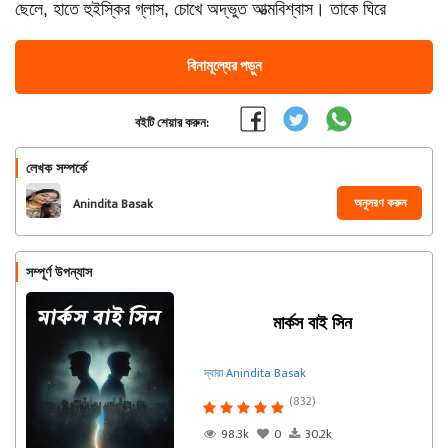
ছেলে, হাতে হুইস্কির গ্লাস, চোখে অদ্ভুত আত্মবিশ্বাস। তাকে ঘিরে
বিনামূল্যের পড়ুন
বইটি শেয়ার করুন:
লেখক সম্পর্কে
অনুসরণ করুন
Anindita Basak
সম্পূর্ণ উপন্যাস
মার্কস বাই সিন
দ্বারা Anindita Basak
(832)
98.3k
0
30.2k