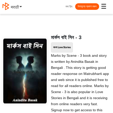
☰
লগ ইন
मराठी
বিনামূল্যে প্রকাশ করুন
মার্কস বাই সিন - 3
বাংলা Love Stories
Marks by Scene - 3 book and story
is written by Anindita Basak in
Bengali . This story is getting good
reader response on Matrubharti app
and web since it is published free to
read for all readers online. Marks by
Scene - 3 is also popular in Love
Stories in Bengali and it is receiving
from online readers very fast.
Signup now to get access to this