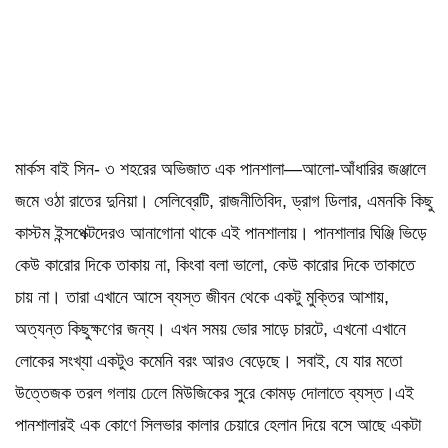
মার্কস বাই সিন- ৩ শহরের অভিজাত এক পানশালা—আলো-আঁধারির জঞ্জালে
জমে ওঠা রাতের দুনিয়া। সেলিব্রেটি, রাজনীতিবিদ, ড্রাগ ডিলার, এমনকি কিছু
কাস্টম ইন্সপেক্টদের‌ও আনাগোনা থাকে এই পানশালায়। পানশালার ঘিঞ্জি ভিড়ে
কেউ কারোর দিকে তাকায় না, কিংবা বলা ভালো, কেউ কারোর দিকে তাকাতে
চায় না। তারা এখানে আসে ব্যস্ত জীবন থেকে একটু মুক্তির আশায়,
অত্যন্ত কিছুক্ষণের জন্য। এখন সময় ভোর সাড়ে চারটে, এখনো এখানে
লোকের সংখ্যা একটুও কমেনি বরং আরও বেড়েছে। সবাই, যে যার মতো
উত্তেজক তরল গলায় ঢেলে মিউজিকের সুরে কোমড় দোলাতে ব্যস্ত।এই
পানশালার‌ই এক কোণে সিলভার কালার চেয়ারে হেলান দিয়ে বসে আছে একটা