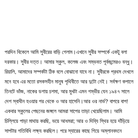
পরদিন বিকেলে আমি সুবীরের বাড়ি গেলাম।এখানে সুবীর সম্পর্কে একটু বলা
দরকার। সুবীর দত্ত। আমার স্কুল, কলেজ এবং সম্ভবত পূর্বজন্মেরও বন্ধু।
রিয়ালি, আমাদের সম্পর্কটা ঠিক বলে বোঝানো যাবে না। সুবীরকে প্রথম দেখলে
মনে হবে এর মতো রসকসহীন মানুষ পৃথিবীতে আর দুটো নেই। সর্বক্ষণ কপালে
তিনটে ভাঁজ, নাকের ডগায় চশমা, আর মুখটা এমন গম্ভীর যেন ১৯৪৭ সালে
দেশ স্বাধীন হওয়ার পর থেকে ও আর হাসেনি।আর ওর নার্ভ? বাপরে বাপ!
একবার স্কুলের পেছনের জঙ্গলে আমরা সাপের তাড়া খেয়েছিলাম। আমি
চিল্লিয়ে পাড়া মাথায় করছি, ভয়ে আধমরা; আর ও দিব্যি স্থির হয়ে দাঁড়িয়ে
সাপটার গতিবিধি লক্ষ্য করছিল। পরে স্যারের কাছে গিয়ে অম্লানবদনে