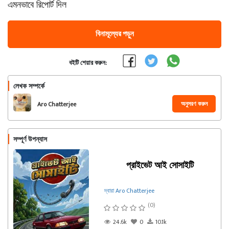
এমনভাবে রিপোর্ট দিল
বিনামূল্যের পড়ুন
বইটি শেয়ার করুন:
লেখক সম্পর্কে
অনুসরণ করুন
Aro Chatterjee
সম্পূর্ণ উপন্যাস
প্রাইভেট আই সোসাইটি
দ্বারা Aro Chatterjee
(0)
24.6k
0
10.1k