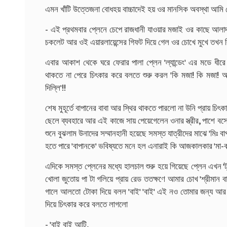
এমন খাঁটি উত্তেজনা বোধহয় বাচ্চাদেই হয় ওর মানসিক অবস্থা আমি ব
- এই প্রথমবার প্লেনে চেপে রাজধানী যাওয়ার মজাই ওর কাছে আলাদ
চকলেট আর ওই এয়ারলায়েন্সের গিফট দিয়ে গেল ওর চোখে মুখে তখন বি
এবার আকাশ থেকে ঘরে ফেরার পালা প্লেন 'ল্যান্ডেং' এর মডে ধীরে ধী
থাকতে না পেরে চিৎকার করে বলতে শুরু করল 'কি মজা! কি মজা! আমর
দিল্লি'!!
শেষ মুহূর্তে বাপানের বাবা আর স্থির থাকতে পারলো না উনি প্রায় চ
ছেলে ব্যবহারে আর এই কাজে সায় পেয়েগেলেন ওনার স্ত্রীর, পাশে 
শুনে বুঝলাম উনাদের সম্মানহানী হয়েছে সমস্ত যাত্রীদের মাঝে 'মিঃ
হতে পারে 'বাপানকে' ভবিষ্যতে মনে হল এনারাই কি আজকালকার 'মা-বাবা
এদিকে সমস্ত প্লেনের মধ্যে হালচাল শুরু হয়ে গিয়েছে প্লেন এখন 'ট্য
খোলা জুতোয় পা টা গলিয়ে প্রায় রেড ততক্ষণে আমার চোখ 'শ্রীমান
গালে আলতো টোকা দিয়ে বলল 'বাই' 'বাই' এই নও তোমার জন্য আর 
দিয়ে চিৎকার করে বলতে লাগলো
- 'বাই বাই আন্টি,