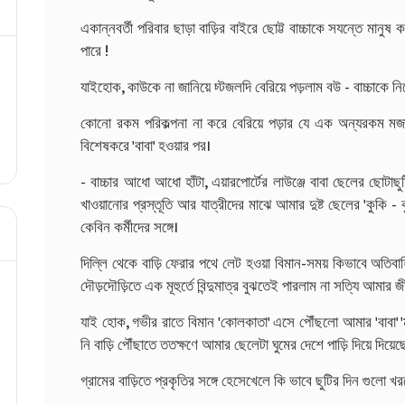
একান্নবর্তী পরিবার ছাড়া বাড়ির বাইরে ছোট্ট বাচ্চাকে সযন্তে মান
পারে !
যাইহোক, কাউকে না জানিয়ে চ্টজলদি বেরিয়ে পড়লাম বউ - বাচ্চাকে নিয়
কোনো রকম পরিকল্পনা না করে বেরিয়ে পড়ার যে এক অন্যরকম ম
বিশেষকরে 'বাবা' হওয়ার পর।
- বাচ্চার আধো আধো হাঁটা, এয়ারপোর্টের লাউঞ্জে বাবা ছেলের ছোটাছু
খাওয়ানোর প্রস্তূতি আর যাত্রীদের মাঝে আমার দুষ্ট ছেলের 'কুকি - কু
কেবিন কর্মীদের সঙ্গে।
দিল্লি থেকে বাড়ি ফেরার পথে লেট হওয়া বিমান-সময় কিভাবে অতিবা
দৌড়দৌড়িতে এক মূহুর্তে বিন্দুমাত্র বুঝতেই পারলাম না সত্যি আমার
যাই হোক, গভীর রাতে বিমান 'কোলকাতা' এসে পৌঁছলো আমার 'বাবা' 'ম
নি বাড়ি পৌঁছাতে ততক্ষণে আমার ছেলেটা ঘুমের দেশে পাড়ি দিয়ে দিয়
গ্রামের বাড়িতে প্রকৃতির সঙ্গে হেসেখেলে কি ভাবে ছুটির দিন গুলো 