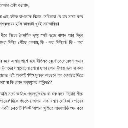
োঝার চেষ্টা করলাম,
া এই ফাঁকে বাপানকে বিমান সেবিকারা যে যার মতো করে
শ্বজয়ের হাসি কারনটা খুবই স্বাভাবিক।
রে নিচের নৈসর্গিক দৃশ্য স্পষ্ট হচ্ছে বাপান আর স্থির
া দিল্লি পৌঁছে গেলাম, ডি - ফর' দিল্লি'!! ডি - ফর'
িৎকার করে আমার পাশে বসে রীতিমত রেগে 'তেলেবেগুন' ওনার
বসে উনাদের সমালোচনা শোনা ছাড়া কোন উপায় ছিল না কথা
 বাপানের' এই অকপট 'শিশু সুলভ' আচরনে যার খেসারত দিতে
' না কি কোন মধ্যযুগের বাসিন্দা??
াক্সি মডে' আমিও প্রস্তূতি নেওয়া শুরু করে দিয়েছি নীচে
 বাপানের' দিকে পড়তে দেখলাম এক বিমান সেবিকা বাপানের
একটা চকলেট গিফট 'বাপান' খুশিতে লাফালাফি শুরু করে