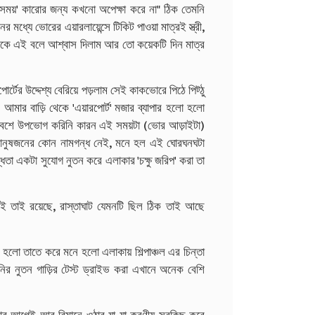
আর 'সময়' কারোর জন্য কখনো অপেক্ষা করে না" ঠিক তেমনি
ধ্যে ভোরের এয়ারলায়েন্সে টিকিট পাওয়া মাত্রই স্ত্রী,
কে এই বলে আশ্বাস দিলাম আর তো কয়েকটি দিন মাত্র
োর্টের উদ্দেশ্য বেরিয়ে পড়লাম সেই কাকভোরে পিঠে পিট্ঠু
ফর আমার বাড়ি থেকে 'এয়ারপোর্ট' মজার ব্যাপার হলো হলো
বেশে উপভোগ করিনি কারন এই সময়টা (ভোর আড়াইটা)
় মানুষজনের কোন নামগন্ধ নেই, মনে হল এই ঘোরঘনঘটা
তা একটা সুযোগ নুতন করে এলাকার 'চক্ষু জরিপ' করা তা
 তাই রয়েছে, রাস্তাঘাট যেমনটি ছিল ঠিক তাই আছে
 হলো তাতে করে মনে হলো এলাকায় শিল্পাঞ্চল এর চিন্তা
নির নুতন গাড়ির টেস্ট ড্রাইভ করা এখানে অনেক বেশি