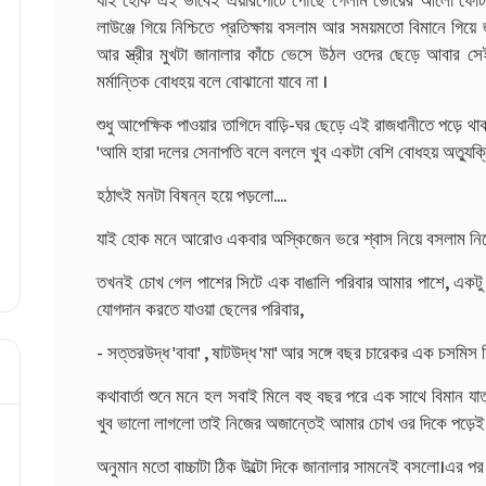
যাই হোক এই ভাবেই এয়ারপোর্টে পৌঁছে গেলাম ভোরের আলো ফোটা
লাউঞ্জে গিয়ে নিশ্চিতে প্রতিক্ষায় বসলাম আর সময়মতো বিমানে গিয়ে
আর স্ত্রীর মুখটা জানালার কাঁচে ভেসে উঠল ওদের ছেড়ে আবার স
মর্মান্তিক বোধহয় বলে বোঝানো যাবে না ।
শুধু আপেক্ষিক পাওয়ার তাগিদে বাড়ি-ঘর ছেড়ে এই রাজধানীতে পড়ে থা
'আমি হারা দলের সেনাপতি বলে বললে খুব একটা বেশি বোধহয় অত্যুক্তি
হঠাৎই মনটা বিষন্ন হয়ে পড়লো....
যাই হোক মনে আরোও একবার অস্কিজেন ভরে শ্বাস নিয়ে বসলাম নিজের
তখনই চোখ গেল পাশের সিটে এক বাঙালি পরিবার আমার পাশে, একটু সময়
যোগদান করতে যাওয়া ছেলের পরিবার,
- সত্তরউদ্ধ 'বাবা' , ষাটউদ্ধ 'মা' আর সঙ্গে বছর চারেকর এক চসমিস 
কথাবার্তা শুনে মনে হল সবাই মিলে বহু বছর পরে এক সাথে বিমান যা
খুব ভালো লাগলো তাই নিজের অজান্তেই আমার চোখ ওর দিকে পড়ে
অনুমান মতো বাচ্চাটা ঠিক উল্টো দিকে জানালার সামনেই বসলো।এর পর শু