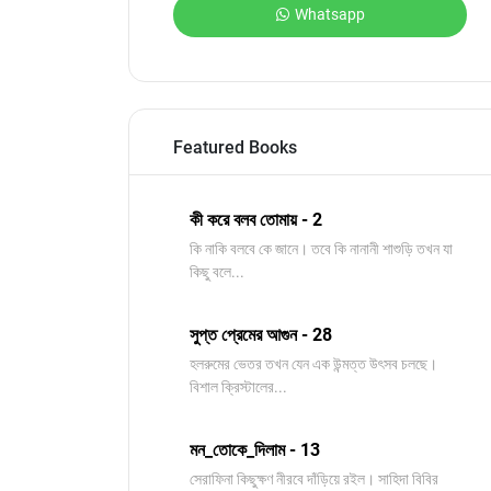
Whatsapp
Featured Books
কী করে বলব তোমায় - 2
কি নাকি বলবে কে জানে। তবে কি নানানী শাশুড়ি তখন যা
কিছু বলে...
সুপ্ত প্রেমের আগুন - 28
হলরুমের ভেতর তখন যেন এক উন্মত্ত উৎসব চলছে।
বিশাল ক্রিস্টালের...
মন_তোকে_দিলাম - 13
সেরাফিনা কিছুক্ষণ নীরবে দাঁড়িয়ে রইল। সাহিদা বিবির