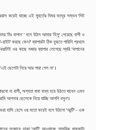
রয়াস করেই যাচ্ছে এই মুহুর্তের বিষয় যতদূর সম্ভব 'সিট
য় 'মিঃ বাপান' ' বলে উঠল আমার 'হিসু' পেয়েছে বাপী ও
ট-রাইট' করছে কেন? ব্যাপারটা ঠিক বুঝতে পারিনি প্রথমে
্রিয়াটাই ওর কাছে মজার ব্যাপার লেগেছে স্যরি 'বাপানের
 'এই ছেলেটা নিয়ে আর পারা গেল না' ।
ারবো না বাপী, অগ্যতা বাবা বাধ্য হয়ে উঠতে যাবেন এমন
 'আমি আপনার ছেলেকে নিয়ে যাচ্ছি আপনি বসুন'।
ষ্ট ভরা হাসি হেসে ওর মতো করেই বলে উঠলো 'আন্টি' - এক
পানের সজোরে ডাকা 'আন্টি' আওয়াজে, সাময়িক ধাক্কাটা