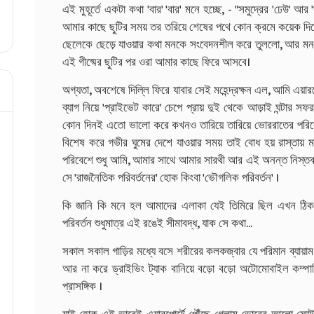
এই মুহূর্তে একটা কথা 'বার' 'বার' মনে হচ্ছে, - "সমুদ্রের 'ঢেউ' 
আমার কাছে ছুটির সময় তর তরিয়ে শেষের পথে কোন ক্রমে কয়েক দিনের ম
ছেলেকে ছেড়ে যাওয়ার কথা মনকে সংবেদনশীল করে তুললো, আর মন
এই গীষ্মের ছুটির পর ওরা আমার কাছে ফিরে আসবে।
অগ্যতা, অবশেষে দিল্লি ফিরে যাবার সেই মহেন্দ্রক্ষন এল, আমি এয়ারপ
ব্যাগ নিয়ে 'প্রাইভেট কারে' চেপে প্রায় দুই থেকে আড়াই ঘন্টার স
কোন দিনই এতো ভালো করে কখনও তারিয়ে তারিয়ে ভোররাতের পরি
বিশেষ করে গভীর ঘুমের দেশে যাওয়ার সময় তাই বোধ হয় রাস্তায
পরিবেশে শুধু আমি, আমার সাথে আমার সারথী আর এই অনন্ত নিস্তব্ধ
সে 'রাজনৈতিক পরিবর্তনের' হোক কিংবা 'ভৌগলিক পরিবর্তন' ।
কি জানি কি মনে হল আমাদের এলাকা যেই তিমিরে ছিল এখন ঠিকই
পরিবর্তন শুধুমাত্র এই রঙেই সীমাবদ্ধ, যাক সে কথা...
সকাল সকাল গাড়ির মধ্যে বসে শরীরের কলকজ্বার যে পরিমান ব্যায়াম
আর না করে ড্রাইভিং ট্যাক বানিয়ে বড়ো বড়ো অটোমোবাইল কম্পা
প্রাসঙ্গিক ।