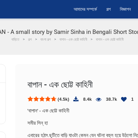
আমাদের সম্পর্কে
গল্প
বিজ্ঞাপন
- A small story by Samir Sinha in Bengali Short Stories 
বাড়িতে
গল্প
বাংলা গল্প
বাপান - এক ছোট্ট কাহিনী
বাপান - এক ছোট্ট কাহিনী
বাপান - এক ছোট্ট কাহিনী
(4.5k)
8.4k
38.7k
1
'বাপান' - এক ছোট্ট কাহিনী
সমীর সিন্ হা
এবারের হঠাৎ ছুটিতে বাড়ি যাওটা কেমন যেন ঘটনা বহুল হয়ে উঠলো 