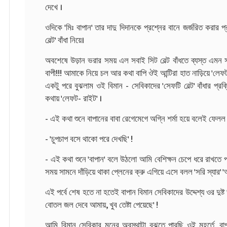
দেখে ।
ওদিকে 'মিঃ বাপান' তার দাদু দিদানকে প্রশ্নের বানে জর্জরিত করার প্
বেল্ট' বাঁধা নিয়ে।
অবশেষে উড়ান ভরার সময় এল সবাই সিট বেল্ট বাঁধতে ব্যস্ত এমন সম
বাপী!!! আমাকে নিয়ে চল আর কথা বাপি ঔই আন্টিরা হাত নাড়িয়ে 'লেফ
একটু পরে বুঝলাম ওই বিমান - সেবিকাদের 'সেফটি বেল্ট' বাঁধার প্রক
কথায় 'লেফট- রাইট' ।
- এই কথা শুনে বাপানের বাবা রেগেমেগে অগ্নি শর্মা হয়ে বলেই ফেলল
- 'চুপচাপ বসে থাকো পরে দেখছি' !
- এই কথা শুনে 'বাপান' বলে উঠলো আমি বেশিক্ষন চেপে ধরে রাখতে প
সময় সামনে দাঁড়িয়ে থাকা প্লেনের ক্রু এগিয়ে এসে বলল 'সরি স্যার'
এই পর্বে শেষ হতে না হতেই বাপান বিমান সেবিকাদের উদ্দেশ্য ওর দু
বোতল জল দেবে আমায়, খুব তেষ্টা পেয়েছে' !
আমি বিমান সেবিকার মনের অবস্থাটা বুঝতে পারছি ওই মুহূর্তে, বা