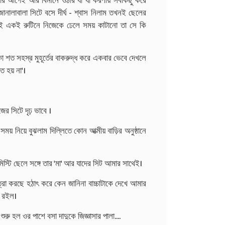
র আগেই আর বিমানে ওঠার যা যা করণীয় সবকিছু করে
 জানালাবালা সিটে বসে দীর্ঘ - শ্বাস নিলাম তখনই ছেলের
েই একই রুটিনে নিজেকে ঢেলে সময় কাটানো তা সে কি
কা শত সহস্র মুহূর্তের বাকরুদ্ধ করে একবার ভেবে দেখলে
 হয় না'।
 সিটে দৃঢ় ভাবে ।
 নিয়ে বুঝলাম দিল্লিতে কোন আত্মীয় বাড়ির অনুষ্ঠানে
মিস্টি ছেলে সঙ্গে তার 'মা' আর যাদের সিট আমার সাথেই।
ত্রা করছে হঠাৎ করে কেন জানিনা বাচ্চাটাকে দেখে আমার
ই রইল।
রু হল ওর পাশে বসা দাদুকে জিজ্ঞাসার পালা....