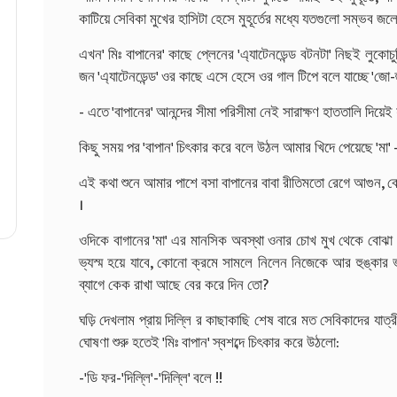
কাটিয়ে সেবিকা মুখের হাসিটা হেসে মুহূর্তের মধ্যে যতগুলো সম্ভব জলে
এখন' মিঃ বাপানের' কাছে প্লেনের 'এ্যাটেনডেন্ড বটনটা' নিছই লুক
জন 'এ্যাটেনডেন্ড' ওর কাছে এসে হেসে ওর গাল টিপে বলে যাচ্ছে 'জো
- এতে 'বাপানের' আনন্দের সীমা পরিসীমা নেই সারাক্ষণ হাততালি দিয়েই য
কিছু সময় পর 'বাপান' চিৎকার করে বলে উঠল আমার খিদে পেয়েছে 'মা' - 
এই কথা শুনে আমার পাশে বসা বাপানের বাবা রীতিমতো রেগে আগুন, ব
।
ওদিকে বাগানের 'মা' এর মানসিক অবস্থা ওনার চোখ মুখ থেকে বোঝ
ভ্যস্ম হয়ে যাবে, কোনো ক্রমে সামলে নিলেন নিজেকে আর হুঙ্কার
ব্যাগে কেক রাখা আছে বের করে দিন তো?
ঘড়ি দেখলাম প্রায় দিল্লি র কাছাকাছি শেষ বারে মত সেবিকাদের যাত্রী 
ঘোষণা শুরু হতেই 'মিঃ বাপান' স্বশব্দে চিৎকার করে উঠলো:
-'ডি ফর-'দিল্লি'-'দিল্লি' বলে !!