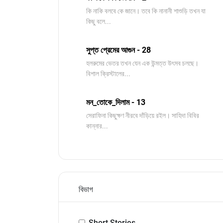
কি নাকি বলবে কে জানে। তবে কি নানানী শাশুড়ি তখন যা
কিছু বলে...
সুপ্ত প্রেমের আগুন - 28
হলরুমের ভেতর তখন যেন এক উন্মত্ত উৎসব চলছে।
বিশাল ক্রিস্টালের...
মন_তোকে_দিলাম - 13
সেরাফিনা কিছুক্ষণ নীরবে দাঁড়িয়ে রইল। সাহিদা বিবির
কান্নার...
বিভাগ
Short Stories