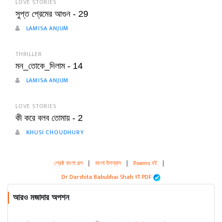
LOVE STORIES
সুপ্ত প্রেমের আগুন - 29
LAMISA ANJUM
THRILLER
মন_তোকে_দিলাম - 14
LAMISA ANJUM
LOVE STORIES
কী করে বলব তোমায় - 2
KHUSI CHOUDHURY
শ্রেষ্ঠ বাংলা গল্প
|
বাংলা উপন্যাস
|
Poems বই
|
Dr Darshita Babubhai Shah বই PDF
আরও মজাদার অপশন