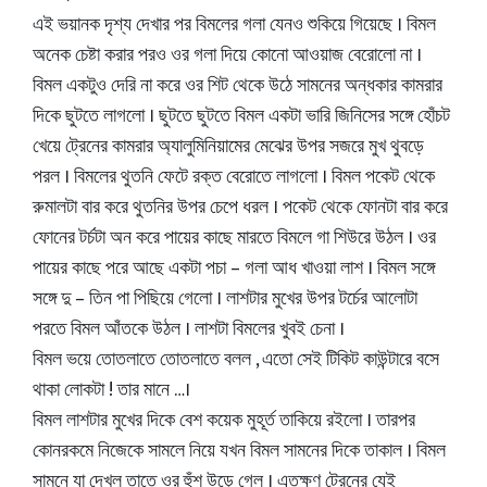
এই ভয়ানক দৃশ্য দেখার পর বিমলের গলা যেনও শুকিয়ে গিয়েছে । বিমল
অনেক চেষ্টা করার পরও ওর গলা দিয়ে কোনো আওয়াজ বেরোলো না ।
বিমল একটুও দেরি না করে ওর শিট থেকে উঠে সামনের অন্ধকার কামরার
দিকে ছুটতে লাগলো । ছুটতে ছুটতে বিমল একটা ভারি জিনিসের সঙ্গে হোঁচট
খেয়ে ট্রেনের কামরার অ্যালুমিনিয়ামের মেঝের উপর সজরে মুখ থুবড়ে
পরল । বিমলের থুতনি ফেটে রক্ত বেরোতে লাগলো । বিমল পকেট থেকে
রুমালটা বার করে থুতনির উপর চেপে ধরল । পকেট থেকে ফোনটা বার করে
ফোনের টর্চটা অন করে পায়ের কাছে মারতে বিমলে গা শিউরে উঠল । ওর
পায়ের কাছে পরে আছে একটা পচা – গলা আধ খাওয়া লাশ । বিমল সঙ্গে
সঙ্গে দু – তিন পা পিছিয়ে গেলো । লাশটার মুখের উপর টর্চের আলোটা
পরতে বিমল আঁতকে উঠল । লাশটা বিমলের খুবই চেনা ।
বিমল ভয়ে তোতলাতে তোতলাতে বলল , এতো সেই টিকিট কাউন্টারে বসে
থাকা লোকটা ! তার মানে …।
বিমল লাশটার মুখের দিকে বেশ কয়েক মুহূর্ত তাকিয়ে রইলো । তারপর
কোনরকমে নিজেকে সামলে নিয়ে যখন বিমল সামনের দিকে তাকাল । বিমল
সামনে যা দেখল তাতে ওর হুঁশ উড়ে গেল । এতক্ষণ ট্রেনের যেই