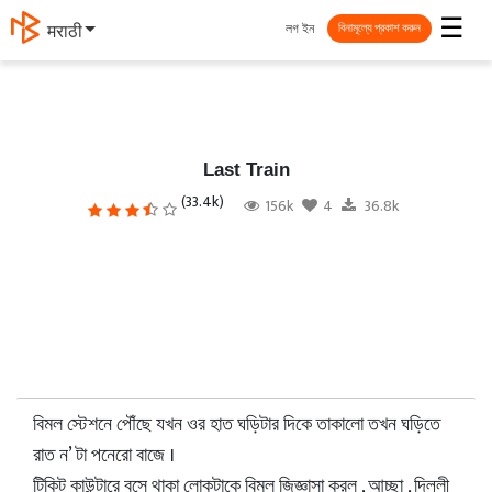
☰
লগ ইন
मराठी
বিনামূল্যে প্রকাশ করুন
Last Train
(33.4k)
156k
4
36.8k
বিমল স্টেশনে পৌঁছে যখন ওর হাত ঘড়িটার দিকে তাকালো তখন ঘড়িতে
রাত ন’ টা পনেরো বাজে ।
টিকিট কাউন্টারে বসে থাকা লোকটাকে বিমল জিজ্ঞাসা করল , আচ্ছা , দিল্লী