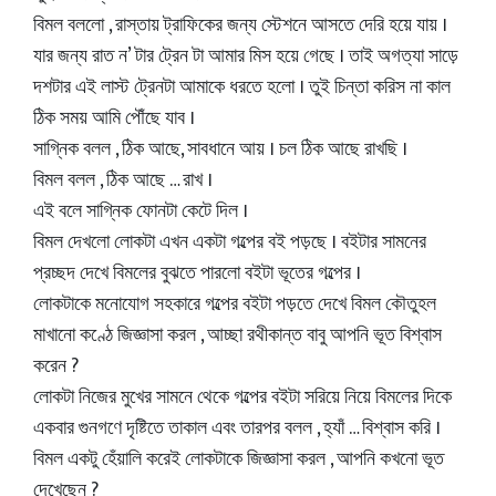
বিমল বললো , রাস্তায় ট্রাফিকের জন্য স্টেশনে আসতে দেরি হয়ে যায় ।
যার জন্য রাত ন’ টার ট্রেন টা আমার মিস হয়ে গেছে । তাই অগত্যা সাড়ে
দশটার এই লাস্ট ট্রেনটা আমাকে ধরতে হলো । তুই চিন্তা করিস না কাল
ঠিক সময় আমি পৌঁছে যাব ।
সাগ্নিক বলল , ঠিক আছে, সাবধানে আয় । চল ঠিক আছে রাখছি ।
বিমল বলল , ঠিক আছে … রাখ ।
এই বলে সাগ্নিক ফোনটা কেটে দিল ।
বিমল দেখলো লোকটা এখন একটা গল্পের বই পড়ছে । বইটার সামনের
প্রচ্ছদ দেখে বিমলের বুঝতে পারলো বইটা ভূতের গল্পের ।
লোকটাকে মনোযোগ সহকারে গল্পের বইটা পড়তে দেখে বিমল কৌতুহল
মাখানো কণ্ঠে জিজ্ঞাসা করল , আচ্ছা রথীকান্ত বাবু আপনি ভূত বিশ্বাস
করেন ?
লোকটা নিজের মুখের সামনে থেকে গল্পের বইটা সরিয়ে নিয়ে বিমলের দিকে
একবার গুনগণে দৃষ্টিতে তাকাল এবং তারপর বলল , হ্যাঁ … বিশ্বাস করি ।
বিমল একটু হেঁয়ালি করেই লোকটাকে জিজ্ঞাসা করল , আপনি কখনো ভূত
দেখেছেন ?