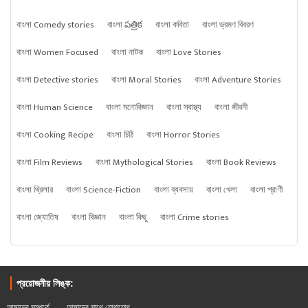
বাংলা Comedy stories
বাংলা పత్రిక
বাংলা কবিতা
বাংলা ভ্রমণ বিবরণ
বাংলা Women Focused
বাংলা নাটক
বাংলা Love Stories
বাংলা Detective stories
বাংলা Moral Stories
বাংলা Adventure Stories
বাংলা Human Science
বাংলা মনোবিজ্ঞান
বাংলা স্বাস্থ্য
বাংলা জীবনী
বাংলা Cooking Recipe
বাংলা চিঠি
বাংলা Horror Stories
বাংলা Film Reviews
বাংলা Mythological Stories
বাংলা Book Reviews
বাংলা থ্রিলার
বাংলা Science-Fiction
বাংলা ব্যবসায়
বাংলা খেলা
বাংলা প্রাণী
বাংলা জ্যোতিষ
বাংলা বিজ্ঞান
বাংলা কিছু
বাংলা Crime stories
প্রয়োজনীয় লিঙ্ক:
আমাদের সম্পর্কে
আমাদের সাথে যোগাযোগ