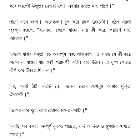
করে শুনলেই উত্তর দেওয়া হল। এইবার বসতে দাও পাশে।"
পাশে এসে বসল। অনেকক্ষণ চুপ করে রইল দুজনেই। হঠাৎ সরলা
প্রশ্ন করলে, "রমেনদা, জেলে যাওয়া যায় কী করে, পরামর্শ দাও
আমাকে।"
"জেলে যাবার রাস্তা এত অসংখ্য এবং আজকাল এত সহজ যে কী করে
জেলে না যাওয়া যায় সেই পরামর্শই কঠিন হয়ে উঠল। এ যুগে গোরার
বাঁশি ঘরে টিঁকতে দিল না।"
"না, আমি ঠাট্টা করছি নে, অনেক ভেবে দেখলুম আমার মুক্তি
ঐখানেই।"
"ভালো করে খুলে বলো তোমার মনের কথাটা।"
"বলছি সব কথা। সম্পূর্ণ বুঝতে পারতে, যদি আদিতদার মুখখানা দেখতে
পেতে।"