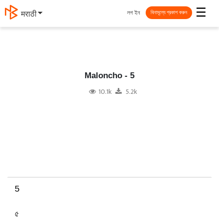
☰
লগ ইন
தமிழ்
বিনামূল্যে প্রকাশ করুন
Maloncho - 5
10.1k
5.2k
5
৫