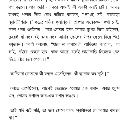
পণ করলেন আর দেরি না করে এখনই কী একটা বলাই চাই। আবার
তখনই পাতার দিকে চোখ নামিয়ে বললেন, "দেখেছ সরি, কতবড়ো
ন্যাসটার্শিয়াম।' কণ্ঠে গভীর ক্লান্তি। তারপর অনেকক্ষন কথা নেই,
চলল পাতা ওলটানো। আর-একবার হঠাৎ আমার মুখের দিকে চাইলেন,
চেয়েই ধাঁ করে বই বন্ধ করে আমার কোলের উপর ফেলে দিয়ে উঠে
পড়লেন। আমি বললেম, "যাবে না বাগানে?' আদিতদা বললেন, "না
ভাই, বাইরে বেরতে হবে, কাজ আছে' বলেই তাড়াতাড়ি নিজেকে যেন
ছিঁড়ে নিয়ে চলে গেলেন।"
"আদিতদা তোমাকে কী বলতে এসেছিলেন; কী আন্দাজ কর তুমি।"
"বলতে এসেছিলেন, আগেই ভেঙেছে তোমার এক বাগান, এবার হুকুম
এল, তোমার কপালে আর-এক বাগান ভাঙবে।"
"তাই যদি ঘটে সরি, তা হলে জেলে যাবার স্বাধীনতা যে আমার থাকবে
না।"