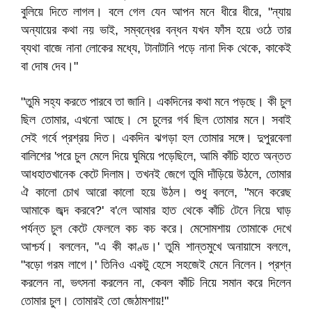
বুলিয়ে দিতে লাগল। বলে গেল যেন আপন মনে ধীরে ধীরে, "ন্যায়
অন্যায়ের কথা নয় ভাই, সম্বন্ধের বন্ধন যখন ফাঁস হয়ে ওঠে তার
ব্যথা বাজে নানা লোকের মধ্যে, টানাটানি পড়ে নানা দিক থেকে, কাকেই
বা দোষ দেব।"
"তুমি সহ্য করতে পারবে তা জানি। একদিনের কথা মনে পড়ছে। কী চুল
ছিল তোমার, এখনো আছে। সে চুলের গর্ব ছিল তোমার মনে। সবাই
সেই গর্বে প্রশ্রয় দিত। একদিন ঝগড়া হল তোমার সঙ্গে। দুপুরবেলা
বালিশের 'পরে চুল মেলে দিয়ে ঘুমিয়ে পড়েছিলে, আমি কাঁচি হাতে অন্তত
আধহাতখানেক কেটে দিলাম। তখনই জেগে তুমি দাঁড়িয়ে উঠলে, তোমার
ঐ কালো চোখ আরো কালো হয়ে উঠল। শুধু বললে, "মনে করেছ
আমাকে জব্দ করবে?' ব'লে আমার হাত থেকে কাঁচি টেনে নিয়ে ঘাড়
পর্যন্ত চুল কেটে ফেললে কচ কচ করে। মেসোমশায় তোমাকে দেখে
আশ্চর্য। বললেন, "এ কী কাণ্ড।' তুমি শান্তমুখে অনায়াসে বললে,
"বড়ো গরম লাগে।' তিনিও একটু হেসে সহজেই মেনে নিলেন। প্রশ্ন
করলেন না, ভৎসনা করলেন না, কেবল কাঁচি নিয়ে সমান করে দিলেন
তোমার চুল। তোমারই তো জেঠামশায়!"