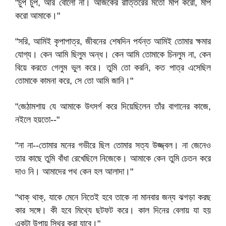
"চুপ চুপ, আর বোলো না। আজকের রাত্তিরের মতো মাপ করো, মাপ
করো আমাকে।"
"সরি, আমিই কৃপাপাত্র, জীবনের শেষদিন পর্যন্ত আমিই তোমার ক্ষমার
যোগ্য। কেন আমি ছিলুম অন্ধ। কেন আমি তোমাকে চিনলুম না, কেন
বিয়ে করতে গেলুম ভুল করে। তুমি তো করনি, কত পাত্র এসেছিল
তোমাকে কামনা করে, সে তো আমি জানি।"
"জেঠামশায় যে আমাকে উৎসর্গ করে দিয়েছিলেন তাঁর বাগানের কাজে,
নইলে হয়তো--"
"না না--তোমার মনের গভীরে ছিল তোমার সত্য উজ্জ্বল। না জেনেও
তার কাছে তুমি বাঁধা রেখেছিলে নিজেকে। আমাকে কেন তুমি চেতন করে
দাও নি। আমাদের পথ কেন হল আলাদা।"
"থাক্‌ থাক্‌, যাকে মেনে নিতেই হবে তাকে না মানবার জন্য ঝগড়া করছ
কার সঙ্গে। কী হবে মিথ্যে ছটফট করে। কাল দিনের বেলায় যা হয়
একটা উপায় স্থির করা যাবে।"