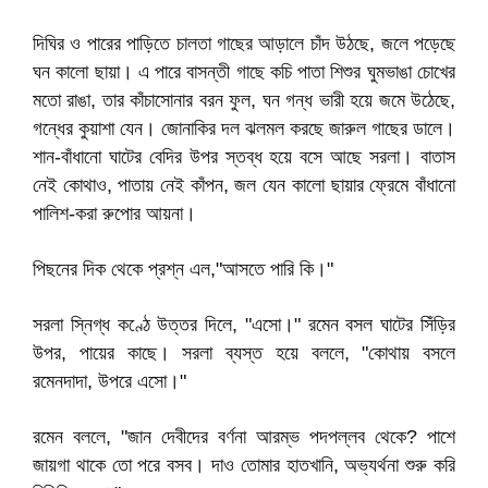
দিঘির ও পারের পাড়িতে চালতা গাছের আড়ালে চাঁদ উঠছে, জলে পড়েছে
ঘন কালো ছায়া। এ পারে বাসন্তী গাছে কচি পাতা শিশুর ঘুমভাঙা চোখের
মতো রাঙা, তার কাঁচাসোনার বরন ফুল, ঘন গন্ধ ভারী হয়ে জমে উঠেছে,
গন্ধের কুয়াশা যেন। জোনাকির দল ঝলমল করছে জারুল গাছের ডালে।
শান-বাঁধানো ঘাটের বেদির উপর স্তব্ধ হয়ে বসে আছে সরলা। বাতাস
নেই কোথাও, পাতায় নেই কাঁপন, জল যেন কালো ছায়ার ফ্রেমে বাঁধানো
পালিশ-করা রুপোর আয়না।
পিছনের দিক থেকে প্রশ্ন এল,"আসতে পারি কি।"
সরলা স্নিগ্ধ কণ্ঠে উত্তর দিলে, "এসো।" রমেন বসল ঘাটের সিঁড়ির
উপর, পায়ের কাছে। সরলা ব্যস্ত হয়ে বললে, "কোথায় বসলে
রমেনদাদা, উপরে এসো।"
রমেন বললে, "জান দেবীদের বর্ণনা আরম্ভ পদপল্লব থেকে? পাশে
জায়গা থাকে তো পরে বসব। দাও তোমার হাতখানি, অভ্যর্থনা শুরু করি