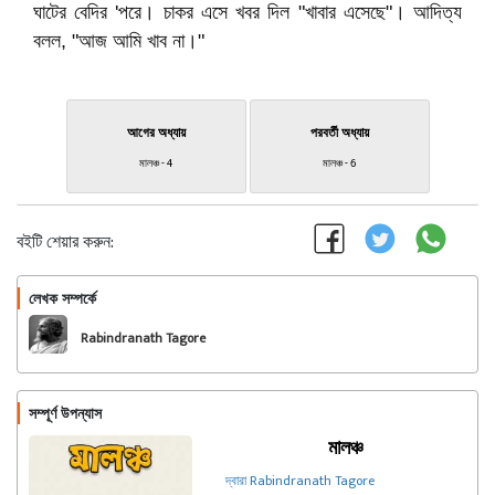
ঘাটের বেদির 'পরে। চাকর এসে খবর দিল "খাবার এসেছে"। আদিত্য
বলল, "আজ আমি খাব না।"
আগের অধ্যায়
পরবর্তী অধ্যায়
মালঞ্চ - 4
মালঞ্চ - 6
বইটি শেয়ার করুন:
লেখক সম্পর্কে
অনুসরণ করুন
Rabindranath Tagore
সম্পূর্ণ উপন্যাস
মালঞ্চ
দ্বারা Rabindranath Tagore