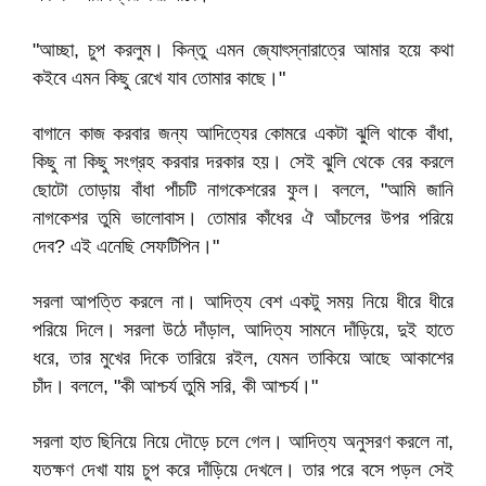
"আচ্ছা, চুপ করলুম। কিন্তু এমন জ্যোৎস্নারাত্রে আমার হয়ে কথা
কইবে এমন কিছু রেখে যাব তোমার কাছে।"
বাগানে কাজ করবার জন্য আদিত্যের কোমরে একটা ঝুলি থাকে বাঁধা,
কিছু না কিছু সংগ্রহ করবার দরকার হয়। সেই ঝুলি থেকে বের করলে
ছোটো তোড়ায় বাঁধা পাঁচটি নাগকেশরের ফুল। বললে, "আমি জানি
নাগকেশর তুমি ভালোবাস। তোমার কাঁধের ঐ আঁচলের উপর পরিয়ে
দেব? এই এনেছি সেফটিপিন।"
সরলা আপত্তি করলে না। আদিত্য বেশ একটু সময় নিয়ে ধীরে ধীরে
পরিয়ে দিলে। সরলা উঠে দাঁড়াল, আদিত্য সামনে দাঁড়িয়ে, দুই হাতে
ধরে, তার মুখের দিকে তারিয়ে রইল, যেমন তাকিয়ে আছে আকাশের
চাঁদ। বললে, "কী আশ্চর্য তুমি সরি, কী আশ্চর্য।"
সরলা হাত ছিনিয়ে নিয়ে দৌড়ে চলে গেল। আদিত্য অনুসরণ করলে না,
যতক্ষণ দেখা যায় চুপ করে দাঁড়িয়ে দেখলে। তার পরে বসে পড়ল সেই