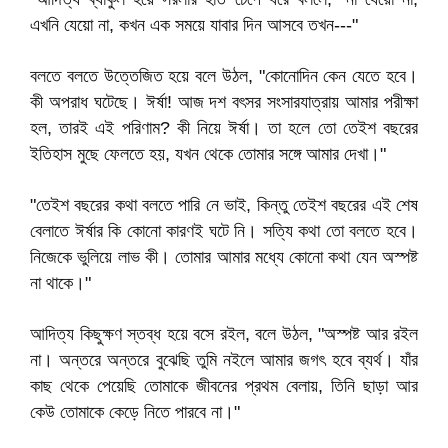
এখনি যেয়ো না, কখন এক সময়ে যাবার দিন আসবে তখন---"
বলতে বলতে উত্তেজিত হয়ে বলে উঠল, "কোনোদিন কেন যেতে হবে।
কী অপরাধ ঘটেছে। ঈর্ষা! আজ দশ বৎসর সংসারযাত্রায় আমার পরীক্ষা
হল, তারই এই পরিণাম? কী নিয়ে ঈর্ষা। তা হলে তো তেইশ বছরের
ইতিহাস মুছে ফেলতে হয়, যখন থেকে তোমার সঙ্গে আমার দেখা।"
"তেইশ বছরের কথা বলতে পারি নে ভাই, কিন্তু তেইশ বছরের এই শেষ
বেলাতে ঈর্ষার কি কোনো কারণই ঘটে নি। সত্যি কথা তো বলতে হবে।
নিজেকে ভুলিয়ে লাভ কী। তোমার আমার মধ্যে কোনো কথা যেন অস্পষ্ট
না থাকে।"
আদিত্য কিছুক্ষণ স্তব্ধ হয়ে বসে রইল, বলে উঠল, "অস্পষ্ট আর রইল
না। অন্তরে অন্তরে বুঝেছি তুমি নইলে আমার জগৎ হবে ব্যর্থ। যাঁর
কাছ থেকে পেয়েছি তোমাকে জীবনের প্রথম বেলায়, তিনি ছাড়া আর
কেউ তোমাকে কেড়ে নিতে পারবে না।"