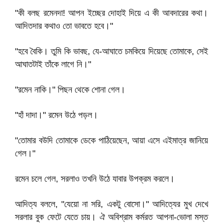
"কী বলছ রমেনদা! আপন ইচ্ছের দোহাই দিয়ে এ কী আবদারের কথা।
আদিতদার কথাও তো ভাবতে হবে।"
"হবে বৈকি। তুমি কি ভাবছ, যে-আঘাতে চমকিয়ে দিয়েছে তোমাকে, সেই
আঘাতটাই তাঁকে লাগে নি।"
"রমেন নাকি।" পিছন থেকে শোনা গেল।
"হাঁ দাদা।" রমেন উঠে পড়ল।
"তোমার বউদি তোমাকে ডেকে পাঠিয়েছেন, আয়া এসে এইমাত্র জানিয়ে
গেল।"
রমেন চলে গেল, সরলাও তখনি উঠে যাবার উপক্রম করলে।
আদিত্য বললে, "যেয়ো না সরি, একটু বোসো।" আদিত্যের মুখ দেখে
সরলার বুক ফেটে যেতে চায়। ঐ অবিশ্রাম কর্মরত আপনা-ভোলা মস্ত