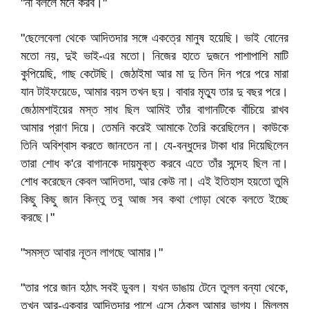
"না বললে মনে করব।"
"ছেলেবেলা থেকে আদিতদার সঙ্গে একত্রে মানুষ হয়েছি। ভাই বোনের
মতো নয়, দুই ভাই-এর মতো। নিজের হাতে দুজনে পাশাপাশি মাটি
কুপিয়েছি, গাছ কেটেছি। জেঠাইমা আর মা দু তিন দিন পরে পরে মারা
যান টাইফয়েডে, আমার বয়স তখন ছয়। বাবার মৃত্যু তার দু বছর পরে।
জেঠামশাইয়ের মস্ত সাধ ছিল আমিই তাঁর বাগানটিকে বাঁচিয়ে রাখব
আমার প্রাণ দিয়ে। তেমনি করেই আমাকে তৈরি করেছিলেন। কাউকে
তিনি অবিশ্বাস করতে জানতেন না। যে-বন্ধুদের টাকা ধার দিয়েছিলেন
তারা শোধ ক'রে বাগানকে দায়মুক্ত করবে এতে তাঁর সন্দেহ ছিল না।
শোধ করেছেন কেবল আদিতদা, আর কেউ না। এই ইতিহাস হয়তো তুমি
কিছু কিছু জান কিন্তু তবু আজ সব কথা গোড়া থেকে বলতে ইচ্ছে
করছে।"
"সমস্ত আবার নূতন লাগছে আমার।"
"তার পরে জান হঠাৎ সবই ডুবল। যখন ডাঙায় টেনে তুলল বন্যা থেকে,
তখন আর-একবার আদিতদার পাশে এসে ঠেকল আমার ভাগ্য। মিললুম