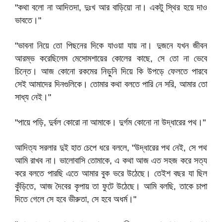
"কথা বলো না আদিতদা, দুঃখ আর বাড়িয়ো না। একটু স্থির হয়ে দাও
ভাবতে।"
"ভাবনা নিয়ে তো পিছনের দিকে যাওয়া যায় না। দুজনে যখন জীবন
আরম্ভ করেছিলেম মেসোমশায়ের কোলের কাছে, সে তো না ভেবে
চিন্তে। আজ কোনো রকমের নিড়ুনি দিয়ে কি উপড়ে ফেলতে পারবে
সেই আমাদের দিনগুলিকে। তোমার কথা বলতে পারি নে সরি, আমার তো
সাধ্য নেই।"
"পায়ে পড়ি, দুর্বল কোরো না আমাকে। দুর্গম কোনো না উদ্ধারের পথ।"
আদিত্য সরলার দুই হাত চেপে ধরে বললে, "উদ্ধারের পথ নেই, সে পথ
আমি রাখব না। ভালোবাসি তোমাকে, এ কথা আজ এত সহজ করে সত্য
করে বলতে পারছি এতে আমার বুক ভরে উঠেছে। তেইশ বছর যা ছিল
কুঁড়িতে, আজ দৈবের কৃপায় তা ফুটে উঠেছে। আমি বলছি, তাকে চাপা
দিতে গেলে সে হবে ভীরুতা, সে হবে অধর্ম।"