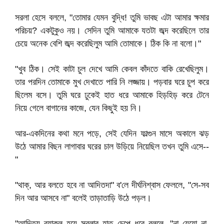
সরলা হেসে বললে, "তোমার যেমন বুদ্ধি! তুমি ভাবছ এটা আমার ক্ষমার
পরিচয়? একটুকুও নয়। সেদিন তুমি আমাকে যতটা জব্দ করেছিলে তার
চেয়ে অনেক বেশি জব্দ করেছিলুম আমি তোমাকে। ঠিক কি না বলো।"
"খুব ঠিক। সেই কাটা চুল দেখে আমি কেবল কাঁদতে বাকি রেখেছিলুম।
তার পরদিন তোমাকে মুখ দেখাতে পারি নি লজ্জায়। পড়বার ঘরে চুপ করে
ছিলেম বসে। তুমি ঘরে ঢুকেই হাত ধরে আমাকে হিড়হিড় করে টেনে
নিয়ে গেলে বাগানের কাজে, যেন কিছুই হয় নি।
আর-একদিনের কথা মনে পড়ে, সেই যেদিন ফাল্গুন মাসে অকালে ঝড়
উঠে আমার বিছন লাগাবার ঘরের চাল উড়িয়ে নিয়েছিল তখন তুমি এসে--
"
"থাক্‌, আর বলতে হবে না আদিতদা" ব'লে দীর্ঘনিশ্বাস ফেললে, "সে-সব
দিন আর আসবে না" বলেই তাড়াতাড়ি উঠে পড়ল।
"আদিত্য ব্যাকুল হয়ে সরলার হাত চেপে ধরে বললে, "না যেয়ো না,