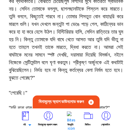
কর ব্যথাকাতর। বোঝাতে চেয়েছিলুম বিপদের মুখে কাতরতা স্বাভাবিক
নয়। সেদিন তোমাকে বললুম, ছাগলছানাটাকে পিস্তল করে মারতে।
তুমি বললে, কিছুতেই পারবে না। তোমার পিসতুত বোন বাহাদুরি করে
মারলে গুলি। যখন দেখলে জন্তুটা পা ভেঙে পড়ে গেল, কাঠিন্যের ভান
করে হা হা করে হেসে উঠল। হিস্টিরিয়ার হাসি, সেদিন রাত্তিরে তার ঘুম
হয় নি। কিন্তু তোমাকে যদি বাঘে খেতে আসত আর তুমি যদি ভীতু না
হতে তাহলে তখনই তাকে মারতে, দ্বিধা করতে না। আমরা সেই
বাঘটাকে মনের সামনে স্পষ্ট দেখছি, দয়ামায়া দিয়েছি বিসর্জন, নইলে
নিজেকে সেন্টিমেন্টাল বলে ঘৃণা করতুম। শ্রীকৃষ্ণ অর্জুনকে এই কথাটাই
বুঝিয়েছিলেন। নির্দয় হবে না কিন্তু কর্তব্যের বেলা নির্মম হতে হবে।
বুঝতে পেরেছ?"
"পেরেছি।"
বিনামূল্যে অ্যাপ ডাউনলোড করুন
"যদি বুঝে থাক একটা প্রশ্ন করব। তুমি অতীনকে ভালোবাস?"
কোনো উত্তর না দিয়ে এলা চুপ করে রইল।
বই
বিনামূল্যে প্রকাশ করুন
উদ্ধৃতি
ভিডিও
প্রোফাইল