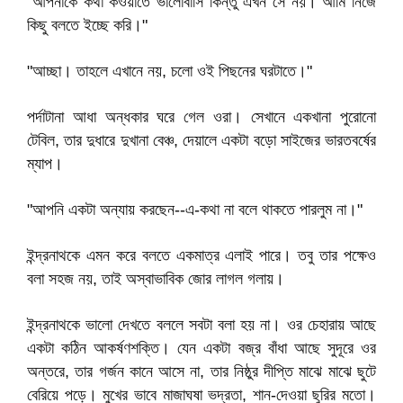
"আপনাকে কথা কওয়াতে ভালোবাসি কিন্তু এখন সে নয়। আমি নিজে
কিছু বলতে ইচ্ছে করি।"
"আচ্ছা। তাহলে এখানে নয়, চলো ওই পিছনের ঘরটাতে।"
পর্দাটানা আধা অন্ধকার ঘরে গেল ওরা। সেখানে একখানা পুরোনো
টেবিল, তার দুধারে দুখানা বেঞ্চ, দেয়ালে একটা বড়ো সাইজের ভারতবর্ষের
ম্যাপ।
"আপনি একটা অন্যায় করছেন--এ-কথা না বলে থাকতে পারলুম না।"
ইন্দ্রনাথকে এমন করে বলতে একমাত্র এলাই পারে। তবু তার পক্ষেও
বলা সহজ নয়, তাই অস্বাভাবিক জোর লাগল গলায়।
ইন্দ্রনাথকে ভালো দেখতে বললে সবটা বলা হয় না। ওর চেহারায় আছে
একটা কঠিন আকর্ষণশক্তি। যেন একটা বজ্র বাঁধা আছে সুদূরে ওর
অন্তরে, তার গর্জন কানে আসে না, তার নিষ্ঠুর দীপ্তি মাঝে মাঝে ছুটে
বেরিয়ে পড়ে। মুখের ভাবে মাজাঘষা ভদ্রতা, শান-দেওয়া ছুরির মতো।