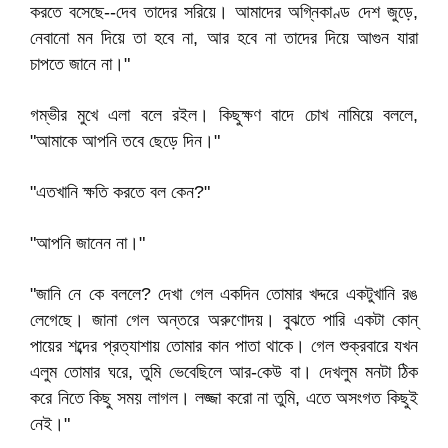
করতে বসেছে--দেব তাদের সরিয়ে। আমাদের অগ্নিকাণ্ড দেশ জুড়ে,
নেবানো মন দিয়ে তা হবে না, আর হবে না তাদের দিয়ে আগুন যারা
চাপতে জানে না।"
গম্ভীর মুখে এলা বলে রইল। কিছুক্ষণ বাদে চোখ নামিয়ে বললে,
"আমাকে আপনি তবে ছেড়ে দিন।"
"এতখানি ক্ষতি করতে বল কেন?"
"আপনি জানেন না।"
"জানি নে কে বললে? দেখা গেল একদিন তোমার খদ্দরে একটুখানি রঙ
লেগেছে। জানা গেল অন্তরে অরুণোদয়। বুঝতে পারি একটা কোন্‌
পায়ের শব্দের প্রত্যাশায় তোমার কান পাতা থাকে। গেল শুক্রবারে যখন
এলুম তোমার ঘরে, তুমি ভেবেছিলে আর-কেউ বা। দেখলুম মনটা ঠিক
করে নিতে কিছু সময় লাগল। লজ্জা করো না তুমি, এতে অসংগত কিছুই
নেই।"