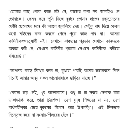
"তোমার কাছ থেকে কাজ চাই নে, কাজের কথা সব জানাইও নে
তোমাকে। কেমন করে তুমি নিজে বুঝবে তোমার হাতের রক্তচন্দনের
ফোঁটা ছেলেদের মনে কী আগুন জ্বালিয়ে দেয়। সেটুকু বাদ দিয়ে কেবল
শুখো মাইনের কাজ করতে গেলে পুরো কাজ পাব না। আমরা
কামিনীকাঞ্চনত্যাগী নই। যেখানে কাঞ্চনের প্রভাব সেখানে কাঞ্চনকে
অবজ্ঞা করি নে, যেখানে কামিনীর প্রভাব সেখানে কামিনীকে বেদীতে
বসিয়েছি।"
"আপনার কাছে মিথ্যে বলব না, বুঝতে পারছি আমার ভালোবাসা দিনে
দিনেই আমার অন্য সকল ভালোবাসাকে ছাড়িয়ে যাচ্ছে।"
"কোনো ভয় নেই, খুব ভালোবাসো। শুধু মা মা স্বরে দেশকে যারা
ডাকাডাকি করে, তারা চিরশিশু। দেশ বৃদ্ধ শিশুদের মা নয়, দেশ
অর্ধনারীশ্বর--মেয়ে-পুরুষের মিলনে তার উপলব্ধি। এই মিলনকে
নিস্তেজ করো না সংসার-পিঁজরেয় বেঁধে।"