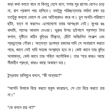
কড়া কথা বলতে বাধে না কিন্তু হেসে বলে; গলার সুর রাগের বেগেও চড়ে
না, রাগ প্রকাশ পায় হাসিতে। যতটুকু পরিচ্ছন্নতায় মর্যাদা রক্ষা হয়
ততটুকু কখনো ভোলে না এবং অতিক্রমও করে না। চুল অনতি-পরিমাণে
ছাঁটা, যত্ন না করলেও এলোমেলো হবার আশঙ্কা নেই। মুখের রঙ
বাদামি, লালের আভাস দেওয়া। ভুরুর উপর দুইপাশে প্রশস্ত টানা
কপাল, দৃষ্টিতে কঠিন বুদ্ধির তীক্ষ্ণতা, ঠোঁটে অবিচলিত সংকল্প এবং
প্রভুত্বের গৌরব। অত্যন্ত দুঃসাধ্য রকমের দাবি সে অনায়াসে করতে
পারে, জানে সেই দাবি সহজে অগ্রাহ্য হবে না। কেউ জানে তার বুদ্ধি
অসামান্য, কেউ জানে তার শক্তি অলৌকিক। তার 'পরে কারও আছে
সীমাহীন শ্রদ্ধা, কারও কাছে অকারণ ভয়।
ইন্দ্রনাথ হাসিমুখে বললে, "কী অন্যায়?"
"আপনি উমাকে বিয়ে করতে হুকুম করেছেন, সে তো বিয়ে করতে চায়
না।"
"কে বললে চায় না?"