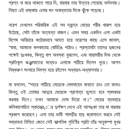
প্রশ্ন না করে থাকতে পারে নি, বারবার তার উত্তর পেয়েছে ভর্ৎসনায়।
নিয়ত এই ধাক্কায় এলার মন অবাধ্যতার দিকে ঝুঁকে পড়েছে।
নরেশ দেখলেন পরিবারিক এই সব দ্বন্দ্বে মেয়ের শরীর খারাপ হয়ে
উঠেছে, সেটা তাঁকে অত্যন্ত বাজল। এমন সময় একদিন এলা একটা
বিশেষ অবিচারে কঠোরভাবে আহত হয়ে নরেশের কাছে এসে জানাল,
"বাবা, আমাকে কলকাতায় বোর্ডিঙে পাঠাও। প্রস্তাবটা তাদের দুজনের
পক্ষেই দুঃখকর, কিন্তু বাপ অবস্থা বুঝলেন, এবং মায়াময়ীর দিক থেকে
প্রতিকূল ঝঞ্ঝাঘাতের মধ্যেও এলাকে পাঠিয়ে দিলেন দূরে। আপন
নিষ্করুণ সংসারে নিমগ্ন হয়ে রইলেন অধ্যয়ন-অধ্যাপনায়।
মা বললেন, "শহরে পাঠিয়ে মেয়েকে মেমসাহেব বানাতে চাও তো বানাও
কিন্তু ওই তোমার আদুরে মেয়েকে প্রাণান্ত ভুগতে হবে শ্বশুরঘর
করবার দিনে। তখন আমাকে দোষ দিয়ো না।" মেয়ের ব্যবহারে
কলিকালোচিত স্বাতন্ত্র৻ের দুর্লক্ষণ দেখে এই আশঙ্কা তার মা বারবার
প্রকাশ করেছেন। এলা তার ভাবী শাশুড়ীর হাড় জ্বালাতন করবে সেই
সম্ভাবনা নিশ্চিত জেনে সেই কাল্পনিক গৃহিণীর প্রতি তাঁর অনুকম্পা মুখর