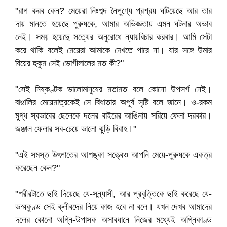
"রাগ করব কেন? মেয়েরা নিঃশব্দ নৈপুণ্যে প্রশ্রয় ঘটিয়েছে আর তার
দায় মানতে হয়েছে পুরুষকে, আমার অভিজ্ঞতায় এমন ঘটনার অভাব
নেই। সময় হয়েছে সত্যের অনুরোধে ন্যায়বিচার করবার। আমি সেটা
করে থাকি বলেই মেয়েরা আমাকে দেখতে পারে না। যার সঙ্গে উমার
বিয়ের হুকুম সেই ভোগীলালের মত কী?"
"সেই নিষ্কণ্টক ভালোমানুষের মতামত বলে কোনো উপসর্গ নেই।
বাঙালির মেয়েমাত্রকেই সে বিধাতার অপূর্ব সৃষ্টি বলে জানে। ও-রকম
মুগ্ধ স্বভাবের ছেলেকে দলের বাইরের আঙিনায় সরিয়ে ফেলা দরকার।
জঞ্জাল ফেলার সব-চেয়ে ভালো ঝুড়ি বিবাহ।"
"এই সমস্ত উৎপাতের আশঙ্কা সত্ত্বেও আপনি মেয়ে-পুরুষকে একত্র
করেছেন কেন?"
"শরীরটাতে ছাই দিয়েছে যে-সন্ন্যাসী, আর প্রবৃত্তিকে ছাই করেছে যে-
ভস্মকুণ্ড সেই ক্লীবদের নিয়ে কাজ হবে না বলে। যখন দেখব আমাদের
দলের কোনো অগ্নি-উপাসক অসাবধানে নিজের মধ্যেই অগ্নিকাণ্ড