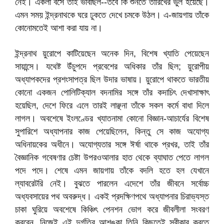
নেই। একলা বসে তাই ভাবছিল--তবে কি শুনতে তারিখের ভুল হয়েছে।
এমন সময় ইন্দ্রনাথকে ঘরে ঢুকতে দেখে চমকে উঠল। এ-জায়গায় তাঁকে
কোনোমতেই আশা করা যায় না।
ইন্দ্রনাথ য়ুরোপে কাটিয়েছেন অনেক দিন, বিশেষ খ্যাতি পেয়েছেন
সায়ান্সে। যথেষ্ট উঁচুপদে প্রবেশের অধিকার তাঁর ছিল; য়ুরোপীয়
অধ্যাপকদের প্রশংসাপত্র ছিল উদার ভাষায়। য়ুরোপে থাকতে ভারতীয়
কোনো একজন পোলিটিক্যাল বদনামির সঙ্গে তাঁর কদাচিৎ দেখাসাক্ষাৎ
হয়েছিল, দেশে ফিরে এলে তারই লাঞ্ছনা তাঁকে সকল কর্মে বাধা দিলে
লাগল। অবশেষে ইংলণ্ডের খ্যাতনামা কোনো বিজ্ঞান-আচার্যের বিশেষ
সুপারিশে অধ্যাপনার কাজ পেয়েছিলেন, কিন্তু সে কাজ অযোগ্য
অধিনায়কের অধীনে। অযোগ্যতার সঙ্গে ঈর্ষা থাকে প্রখর, তাই তাঁর
বৈজ্ঞানিক গবেষণার চেষ্টা উপরওআলার হাত থেকে ব্যাঘাত পেতে লাগল
পদে পদে। শেষে এমন জায়গায় তাঁকে বদলি হতে হল যেখানে
ল্যাবরেটরি নেই। বুঝতে পারলেন এদেশে তাঁর জীবনে সর্বোচ্চ
অধ্যবসায়ের পথ অবরুদ্ধ। একই প্রদক্ষিণপথে অধ্যাপনার চিরাভ্যস্ত
চাকা ঘুরিয়ে অবশেষে কিঞ্চিৎ পেনশন ভোগ করে জীবলীলা সংবরণ
করবেন, নিজেই এই দুর্গতির আশঙ্কা তিনি কিছুতেই স্বীকার করতে