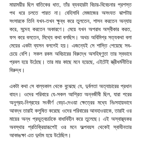
মায়াময়ীর ছিল বাতিকের ধাত, তাঁর ব্যবহারটা বিচার-বিবেচনার প্রশস্ত
পথ ধরে চলতে পারত না। বেহিসাবি মেজাজের অসংযত ঝাপটায়
সংসারকে তিনি যখন-তখন ক্ষুব্ধ করে তুলতেন, শাসন করতেন অন্যায়
করে, সন্দেহ করতেন অকারণে। মেয়ে যখন অপরাধ অস্বীকার করত,
ফস করে বলতেন, মিথ্যে কথা বলছিস। অথচ অবিমিশ্র সত্যকথা বলা
মেয়ের একটা ব্যসন বললেই হয়। এজন্যেই সে শাস্তি পেয়েছে সব-
চেয়ে বেশি। সকল রকম অবিচারের বিরুদ্ধে অসহিষ্ণুতা তার স্বভাবে
প্রবল হয়ে উঠেছে। তার মার কাছে মনে হয়েছে, এইটেই স্ত্রীধর্মনীতির
বিরুদ্ধ।
একটা কথা সে বাল্যকাল থেকে বুঝেছে যে, দুর্বলতা অত্যাচারের প্রধান
বাহন। ওদের পরিবারে যে-সকল আশ্রিত অন্নজীবী ছিল, যারা পরের
অনুগ্রহ-নিগ্রহের সংকীর্ণ বেড়া-দেওয়া ক্ষেত্রের মধ্যে নিঃসহায়ভাবে
আবদ্ধ তারাই কলুষিত করেছে ওদের পরিবারের আবহাওয়াকে, তারাই ওর
মায়ের অন্ধ প্রভুত্বচর্চাকে বাধাবিহীন করে তুলেছে। এই অস্বাস্থ্যকর
অবস্থার প্রতিক্রিয়ারূপেই ওর মনে অল্পবয়স থেকেই স্বাধীনতার
আকাঙক্ষা এত দুর্দাম হয়ে উঠেছিল।