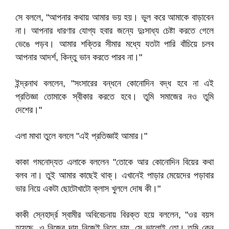
সে বললে, "আপনার কথায় আমার ভয় হয়। ভুল করে আমাকে বাড়াবেন
না। আপনার ধারণার যোগ্য হবার জন্যে দুঃসাধ্য চেষ্টা করতে গেলে
ভেঙে পড়ব। আমার শক্তির সীমার মধ্যে যতটা পারি বাঁচিয়ে চলব
আপনার আদর্শ, কিন্তু ভান করতে পারব না।"
ইন্দ্রনাথ বললেন, "সংসারের বন্ধনে কোনোদিন বদ্ধ হবে না এই
প্রতিজ্ঞা তোমাকে স্বীকার করতে হবে। তুমি সমাজের নও তুমি
দেশের।"
এলা মাথা তুলে বললে "এই প্রতিজ্ঞাই আমার।"
কাকা গমনোদ্যত এলাকে বললেন "তোকে আর কোনোদিন বিয়ের কথা
বলব না। তুই আমার কাছেই থাক্‌। এখানেই পাড়ার মেয়েদের পড়াবার
ভার নিয়ে একটা ছোটোখাটো ক্লাস খুললে দোষ কী।"
কাকী স্নেহার্দ্র স্বামীর অবিবেচনায় বিরক্ত হয়ে বললেন, "ওর বয়স
হয়েছে, ও নিজের দায় নিজেই নিতে চায়, সে ভালোই তো। তুমি কেন