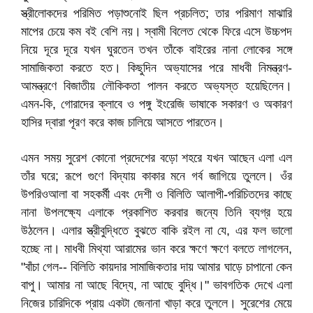
স্ত্রীলোকদের পরিমিত পড়াশুনোই ছিল প্রচলিত; তার পরিমাণ মাঝারি
মাপের চেয়ে কম বই বেশি নয়। স্বামী বিলেত থেকে ফিরে এসে উচ্চপদ
নিয়ে দূরে দূরে যখন ঘুরতেন তখন তাঁকে বাইরের নানা লোকের সঙ্গে
সামাজিকতা করতে হত। কিছুদিন অভ্যাসের পরে মাধবী নিমন্ত্রণ-
আমন্ত্রণে বিজাতীয় লৌকিকতা পালন করতে অভ্যস্ত হয়েছিলেন।
এমন-কি, গোরাদের ক্লাবে ও পঙ্গু ইংরেজি ভাষাকে সকারণ ও অকারণ
হাসির দ্বারা পূরণ করে কাজ চালিয়ে আসতে পারতেন।
এমন সময় সুরেশ কোনো প্রদেশের বড়ো শহরে যখন আছেন এলা এল
তাঁর ঘরে; রূপে গুণে বিদ্যায় কাকার মনে গর্ব জাগিয়ে তুললে। ওঁর
উপরিওআলা বা সহকর্মী এবং দেশী ও বিলিতি আলাপী-পরিচিতদের কাছে
নানা উপলক্ষ্যে এলাকে প্রকাশিত করবার জন্যে তিনি ব্যগ্র হয়ে
উঠলেন। এলার স্ত্রীবুদ্ধিতে বুঝতে বাকি রইল না যে, এর ফল ভালো
হচ্ছে না। মাধবী মিথ্যা আরামের ভান করে ক্ষণে ক্ষণে বলতে লাগলেন,
"বাঁচা গেল-- বিলিতি কায়দার সামাজিকতার দায় আমার ঘাড়ে চাপানো কেন
বাপু। আমার না আছে বিদ্যে, না আছে বুদ্ধি।" ভাবগতিক দেখে এলা
নিজের চারিদিকে প্রায় একটা জেনানা খাড়া করে তুললে। সুরেশের মেয়ে