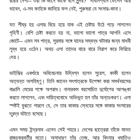
রঙের নেশা-- ওরা কি জানে কাকে বলে সুন্দর?" দীর্ঘনিশ্বাস ফেলেন আর
ভাবেন, এ-সব কর্তাকে জানিয়ে ফল নেই, পুরুষরা যে সংসার-কানা।
যত শীঘ্র হয় এলার বিয়ে হয়ে যাক এই চেষ্টায় উঠে পড়ে লাগলেন
গৃহিণী। বেশি চেষ্টা করতে হয় না, ভালো ভালো পাত্র আপনি এসে
জোটে-- এমন সব পাত্র, সুরমার সঙ্গে যাদের সম্বন্ধ ঘটাবার জন্য মাধবী
লুব্ধ হয়ে ওঠেন। অথচ এলা তাদের বারে বারে নিরাশ করে ফিরিয়ে
দেয়।
ভাইঝির একগুঁয়ে অবিবেচনায় উদ্বিগ্ন হলেন সুরেশ, কাকী হলেন
অত্যন্ত অসহিষ্ণু। তিনি জানেন সৎপাত্রকে উপেক্ষা করা সমর্থবয়সের
বাঙালি মেয়ের পক্ষে অপরাধ। নানারকম বয়সোচিত দুর্যোগের আশঙ্কা
করতে লাগলেন, এবং দায়িত্ববোধে অভিভূত হল তাঁর অন্তঃকরণ। এলা
স্পষ্টই বুঝতে পারলে যে, সে তার কাকার স্নেহের সঙ্গে কাকার সংসারের
দ্বন্দ্ব ঘটাতে বসেছে।
এমন সময় ইন্দ্রনাথ এলেন সেই শহরে। দেশের ছাত্রেরা তাঁকে মানত
রাজচক্রবর্তীর মতো। অসাধারণ তাঁর তেজ, আর বিদ্যার খ্যাতিও