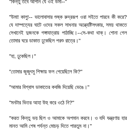
"কিন্তু তবে আপনি যে ওই উমা--"
"উমা! কালু!-- ভালোবাসার শুষ্ক রুদ্ররূপ ওরা সইতে পারবে কী করে?
যে দাম্পত্যের ঘাটে ওদের সকল সাধনার অন্ত্যেষ্টিসৎকার, সময় থাকতে
সেখানেই দুজনকে গঙ্গাযাত্রায় পাঠাচ্ছি।--সে-কথা থাক্‌। শোনা গেল
তোমার ঘরে ডাকাত ঢুকেছিল পরশু রাত্রে।"
"হা, ঢুকেছিল।"
"তোমার জুজুৎসু শিক্ষায় ফল পেয়েছিলে কি?"
"আমার বিশ্বাস ডাকাতের কবজি দিয়েছি ভেঙে।"
"মনটার ভিতর আহা উহু করে ওঠে নি?"
"করত কিন্তু ভয় ছিল ও আমাকে অপমান করবে। ও যদি যন্ত্রণায় হার
মানত আমি শেষ পর্যন্ত মোচড় দিতে পারতুম না।"