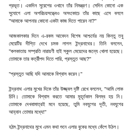
প্রভূত। একদিন সুরেশের ওখানে তাঁর নিমন্ত্রণ। সেদিন কোনো এক
সুযোগে এলা অপরিচয়সত্ত্বেও অসংকোচে তাঁর কাছে এসে বললে
"আমাকে আপনার কোনো একটা কাজ দিতে পারেন না?"
আজকালকার দিনে এ-রকম আবেদন বিশেষ আশ্চর্যের নয় কিন্তু তবু
মেয়েটির দীপ্তি দেখে চমক লাগল ইন্দ্রনাথের। তিনি বললেন,
"কলকাতায় সম্প্রতি নারায়ণী হাই স্কুল মেয়েদের জন্যে খোলা হয়েছে।
তোমাকে তার কর্ত্রীপদ দিতে পারি, প্রস্তুত আছ?"
"প্রস্তুত আছি যদি আমাকে বিশ্বাস করেন।"
ইন্দ্রনাথ এলার মুখের দিকে তাঁর উজ্জ্বল দৃষ্টি রেখে বললেন, "আমি লোক
চিনি। তোমাকে বিশ্বাস করতে আমার মুহূর্তকাল বিলম্ব হয় নি।
তোমাকে দেখবামাত্রই মনে হয়েছে, তুমি নবযুগের দূতী, নবযুগের
আহ্বান তোমার মধ্যে!"
হঠাৎ ইন্দ্রনাথের মুখে এমন কথা শুনে এলার বুকের মধ্যে কেঁপে উঠল।