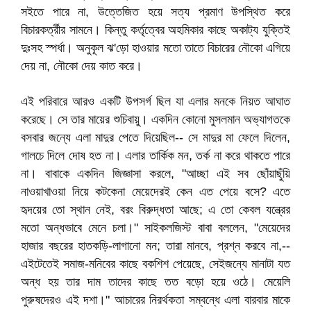
সইতে পারে না, উত্তেজিত হয়ে সত্য প্রমাণ উপস্থিত করে
বিচারকর্ত্রীর সামনে। কিন্তু কর্তৃত্বের অহমিকার কাছে অকাট্য যুক্তিই
দুঃসহ স্পর্ধা। অনুকূল ঝ'ড়ো হাওয়ার মতো তাতে বিচারের নৌকো এগিয়ে
দেয় না, নৌকো দেয় কাত করে।
এই পরিবারে আরও একটি উপসর্গ ছিল যা এলার মনকে নিয়ত আঘাত
করেছে। সে তার মায়ের শুচিবায়ু। একদিন কোনো মুসলমান অভ্যাগতকে
বসবার জন্যে এলা মাদুর পেতে দিয়েছিল-- সে মাদুর মা ফেলে দিলেন,
গালচে দিলে দোষ হত না। এলার তার্কিক মন, তর্ক না করে থাকতে পারে
না। বাবাকে একদিন জিজ্ঞাসা করলে, "আচ্ছা এই সব ছোঁয়াছুঁয়ি
নাওয়াখাওয়া নিয়ে কটকেনা মেয়েদেরই কেন এত পেয়ে বসে? এতে
হৃদয়ের তো স্থান নেই, বরং বিরুদ্ধতা আছে; এ তো কেবল যন্ত্রের
মতো অন্ধভাবে মেনে চলা।" সাইকলজিস্ট বাবা বললেন, "মেয়েদের
হাজার বছরের হাতকড়ি-লাগানো মন; তারা মানবে, প্রশ্ন করবে না,--
এইটেতেই সমাজ-মনিবের কাছে বকশিশ পেয়েছে, সেইজন্যে মানাটা যত
অন্ধ হয় তার দাম তাদের কাছে তত বড়ো হয়ে ওঠে। মেয়েলি
পুরুষদেরও এই দশা।" আচারের নিরর্থকতা সম্বন্ধে এলা বারবার মাকে