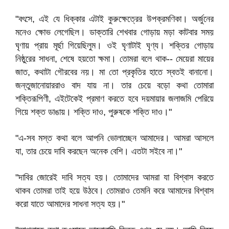
"বৎসে, এই যে ধিক্‌কার এটাই কুরুক্ষেত্রের উপক্রমণিকা। অর্জুনের
মনেও ক্ষোভ লেগেছিল। ডাক্তারি শেখবার গোড়ায় মড়া কাটবার সময়
ঘৃণায় প্রায় মূর্ছা গিয়েছিলুম। ওই ঘৃণাটাই ঘৃণ্য। শক্তির গোড়ায়
নিষ্ঠুরের সাধনা, শেষে হয়তো ক্ষমা। তোমরা বলে থাক-- মেয়েরা মায়ের
জাত, কথাটা গৌরবের নয়। মা তো প্রকৃতির হাতে স্বতই বানানো।
জন্তুজানোয়াররাও বাদ যায় না। তার চেয়ে বড়ো কথা তোমারা
শক্তিরূপিণী, এইটেকেই প্রমাণ করতে হবে দয়মায়ার জলাজমি পেরিয়ে
গিয়ে শক্ত ডাঙায়। শক্তি দাও, পুরুষকে শক্তি দাও।"
"এ-সব মস্ত কথা বলে আপনি ভোলাচ্ছেন আমাদের। আমরা আসলে
যা, তার চেয়ে দাবি করছেন অনেক বেশি। এতটা সইবে না।"
"দাবির জোরেই দাবি সত্য হয়। তোমাদের আমরা যা বিশ্বাস করতে
থাকব তোমরা তাই হয়ে উঠবে। তোমরাও তেমনি করে আমাদের বিশ্বাস
করো যাতে আমাদের সাধনা সত্য হয়।"