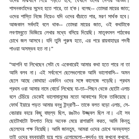
ওদের মাঝখানে গিয়ে পড়তে হবে, যেখানে ওদের নেশার আড্ডা।
শাসনকর্তাদের সন্দেহ হতে পারে, তা হ'ক। বলেছ-- তোমরা মায়ের জাত;
ওদের শাস্তি নিজে নিয়েও যদি ওদের বাঁচাতে পার, মরণ সার্থক হবে।
আজকাল সর্বদাই বলে থাক-- তোমরা মায়ের জাত, ওই কথাটাকে
লবণাম্বুতে ভিজিয়ে লেখার মধ্যে বসিয়ে দিয়েছি। মাতৃবৎসল পাঠকের
চোখে জল আসবে। যদি তুমি পুরুষ হতে, এর পরে রায়বাহাদুর পদবী
পাওয়া অসম্ভব হত না।"
"আপনি যা লিখেছেন সেটা যে একেবারেই আমার কথা হতে পারে না তা
আমি বলব না। এই সর্বনেশে ছেলেগুলোকে আমি ভালোবাসি-- অমন
ছেলে আছে কোথায়! একদিন ওদের সঙ্গে কালেজে পড়েছি। প্রথম
প্রথম ওরা আমার নামে বোর্ডে লিখেছে যা-তা--পিছন থেকে ছোটো এলাচ
বলে চেঁচিয়ে ডেকেই ভালোমানুষের মতো আকাশের দিকে তাকিয়েছে।
ফোর্থ ইয়ারে পড়ত আমার বন্ধু ইন্দ্রাণী-- তাকে বলত বড়ো এলাচ, সে-
বেচারার বহরে কিছু বাহুল্য ছিল, রঙটাও উজ্জ্বল ছিল না। এই সব
ছোটোখাটো উৎপাত নিয়ে অনেক মেয়ে রাগারাগি করত, আমি কিন্তু
ছেলেদের পক্ষ নিয়েছি। আমি জানতুম, আমরা ওদের চোখে অনভ্যস্ত
তাই ওদের ব্যবহারটা হয়ে পড়ে এলোমেলো--কদর্যও হয় কখনো কখনো,