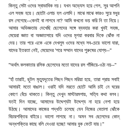
কিন্তু সেটা ওদের স্বাভাবিক নয়। যখন অভ্যেস হয়ে গেল, সুর আপনি
এল সহজ হয়ে। ছোটো এলাচ হল এলাদি। মাঝে মাঝে কারও সুরে মধুর
রস লেগেছে--কেনই বা লাগবে না? আমি কখনো ভয় করি নি তা নিয়ে।
আমার অভিজ্ঞতায় দেখেছি ছেলেদের সঙ্গে ব্যবহার করা খুবই সহজ,
মেয়েরা জ্ঞাত বা অজ্ঞাতসারে যদি ওদের মৃগয়া করবার দিকে ঝোঁক না
দেয়। তার পরে একে একে দেখলুম ওদের মধ্যে সব-চেয়ে ভালো যারা,
যাদের ইতরতা নেই, মেয়েদের 'পরে সম্মান যাদের পুরুষের যোগ্য--"
"অর্থাৎ কলকাতার রসিক ছেলেদের মতো যাদের রস গাঁজিয়ে-ওঠা নয়--"
"হাঁ তারাই, ছুটল মৃত্যুদূতের পিছন পিছন মরিয়া হয়ে, তারা প্রায় সবাই
আমারই মতো বাঙাল। ওরাই যদি মরতে ছোটে আমি চাই নে ঘরের
কোণে বেঁচে থাকতে। কিন্তু দেখুন মাস্টারমশায়, সত্যি কথা বলব।
যতই দিন যাচ্ছে, আমাদের উদ্দেশ্যটা উদ্দেশ্য না হয়ে নেশা হয়ে
উঠছে। আমাদের কাজের পদ্ধতি চলেছে যেন নিজের বেতালা ঝোঁকে
বিচারশক্তির বাইরে। ভালো লাগছে না। অমন সব ছেলেদের কোন্‌
অন্ধশক্তির কাছে বলি দেওয়া হচ্ছে! আমার বুক ফেটে যায়।"