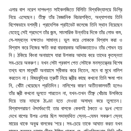
এলার বাপ নরেশ দাশগুপ্ত সাইকলজিতে বিলিতি বিশ্ববিদ্যালয়ে ডিগ্রি
নিয়ে এসেছেন। তীক্ষ্ণ তাঁর বৈজ্ঞানিক বিচারশক্তি, অধ্যাপনায় তিনি
বিশেষভাবে যশম্বী। প্রাদেশিক প্রাইভেট কলেজে তিনি স্থান নিয়েছেন
যেহেতু সেই প্রদেশে তাঁর জন্ম, সাংসারিক উন্নতির দিকে তাঁর লোভ কম,
সে-সম্বন্ধে দক্ষতাও সামান্য। ভুল করে লোককে বিশ্বাস করা ও
বিশ্বাস করে নিজের ক্ষতি করা বারবারকার অভিজ্ঞতাতেও তাঁর শোধন হয়
নি। ঠকিয়ে কিংবা অনায়াসে যারা উপকার আদায় করে তাদের কৃতঘ্নতা
সব-চেয়ে অকরুণ। যখন সেটা প্রকাশ পেত সেটাকে মনস্তত্ত্বের বিশেষ
তথ্য বলে মানুষটি অনায়াসে স্বীকার করে নিতেন, মনে বা মুখে নালিশ
করতেন না। বিষয়বুদ্ধির ত্রুটি নিয়ে স্ত্রীর কাছে কখনো তিনি ক্ষমা পান
নি, খোঁটা খেয়েছেন প্রতিদিন। নালিশের কারণ অতীতকালবর্তী হলেও
তাঁর স্ত্রী কখনো ভুলতে পারতেন না, যখন-তখন তীক্ষ্ণ খোঁচায় উসকিয়ে
দিয়ে তার দাহকে ঠাণ্ডা হতে দেওয়া অসাধ্য করে তুলতেন।
বিশ্বাসপরায়ণ ঔদার্যগুণেই তার বাপকে কেবলই ঠকতে ও দুঃখ পেতে
দেখে বাপের উপর এলার ছিল সদাব্যথিত স্নেহ--যেমন সকরুণ স্নেহ
মায়ের থাকে অবুঝ বালকের 'পরে। সব-চেয়ে তাকে আঘাত করত যখন