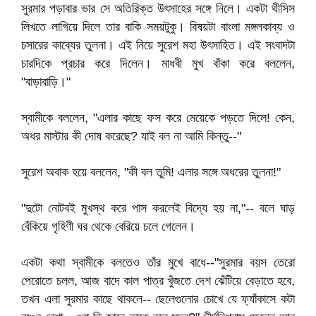
সুরমার পড়াবার ভার সে অতিরিক্ত উৎসাহের সঙ্গে নিলে। একটা থীসিস
লিখতে লাগিয়ে দিলে তার বাকি সময়টুকু। বিষয়টা বাংলা মঙ্গলকাব্য ও
চসারের কাব্যের তুলনা। এই নিয়ে সুরেশ মহা উৎসাহিত। এই সংবাদটা
চারদিকে প্রচার করে দিলেন। মাধবী মুখ বাঁকা করে বললেন,
"বাড়াবাড়ি।"
স্বামীকে বললেন, "এলার কাছে ফস করে মেয়েকে পড়তে দিলে! কেন,
অধর মাস্টার কী দোষ করেছে? যাই বল না আমি কিন্তু--"
সুরেশ অবাক হয়ে বললেন, "কী বল তুমি! এলার সঙ্গে অধরের তুলনা!"
"দুটো নোটবই মুখস্থ করে পাস করলেই বিদ্যে হয় না,"-- বলে ঘাড়
বেঁকিয়ে গৃহিণী ঘর থেকে বেরিয়ে চলে গেলেন।
একটা কথা স্বামীকে বলতেও তাঁর মুখে বাধে--"সুরমার বয়স তেরো
পেরোতে চলল, আজ বাদে কাল পাত্র খুঁজতে দেশ ঝেঁটিয়ে বেড়াতে হবে,
তখন এলা সুরমার কাছে থাকলে-- ছেলেগুলোর চোখে যে ফ্যাঁকাসে কটা