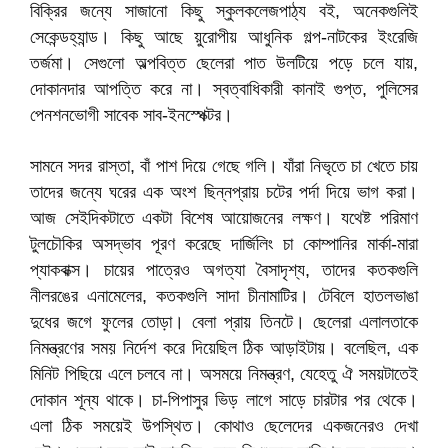
বিক্রির জন্যে সাজানো কিছু স্কুলকলেজপাঠ্য বই, অনেকগুলিই
সেকেন্ডহ্যান্ড। কিছু আছে য়ুরোপীয় আধুনিক গল্প-নাটকের ইংরেজি
তর্জমা। সেগুলো অল্পবিত্ত ছেলেরা পাত উলটিয়ে পড়ে চলে যায়,
দোকানদার আপত্তি করে না। স্বত্বাধিকারী কানাই গুপ্ত, পুলিসের
পেনশনভোগী সাবেক সাব-ইনস্পেক্টর।
সামনে সদর রাস্তা, বাঁ পাশ দিয়ে গেছে গলি। যাঁরা নিভৃতে চা খেতে চায়
তাদের জন্যে ঘরের এক অংশ ছিন্নপ্রায় চটের পর্দা দিয়ে ভাগ করা।
আজ সেইদিকটাতে একটা বিশেষ আয়োজনের লক্ষণ। যথেষ্ট পরিমাণ
টুলচৌকির অসদ্ভাব পূরণ করেছে দার্জিলিং চা কোম্পানির মার্কা-মারা
প্যাকবাক্স। চায়ের পাত্রেও অগত্যা বৈসাদৃশ্য, তাদের কতকগুলি
নীলরঙের এনামেলের, কতকগুলি সাদা চীনামাটির। টেবিলে হাতলভাঙা
দুধের জগে ফুলের তোড়া। বেলা প্রায় তিনটে। ছেলেরা এলালতাকে
নিমন্ত্রণের সময় নির্দেশ করে দিয়েছিল ঠিক আড়াইটায়। বলেছিল, এক
মিনিট পিছিয়ে এলে চলবে না। অসময়ে নিমন্ত্রণ, যেহেতু ঐ সময়টাতেই
দোকান শূন্য থাকে। চা-পিপাসুর ভিড় লাগে সাড়ে চারটার পর থেকে।
এলা ঠিক সময়েই উপস্থিত। কোথাও ছেলেদের একজনেরও দেখা