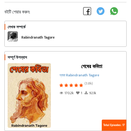
বইটি শেয়ার করুন:
লেখক সম্পর্কে
অনুসরণ করুন
Rabindranath Tagore
সম্পূর্ণ উপন্যাস
শেষের কবিতা
দ্বারা Rabindranath Tagore
(3.8k)
170.2k
1
92.1k
Total Episodes : 17