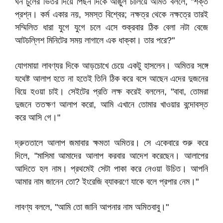
ঘন চুলের ভিতর দিয়ে পিছন দিকে আঙুল চালিয়ে অমিত বললে, "শক্ত
প্রশ্ন। কর্ম একার নয়, সমস্ত বিশ্বের; নক্ষত্র থেকে নক্ষত্রে তারই
সম্মিলিত ধারা যুগে যুগে চলে এসে শুক্রবার ঠিক বেলা নটা বেজে
আটচল্লিশ মিনিটের সময় লাগালে এক ধাক্কা। তার পরে?"
যোগমায়া লাবণ্যর দিকে আড়চোখে চেয়ে একটু হাসলেন। অমিতর সঙ্গে
যথেষ্ট আলাপ হতে না হতেই তিনি ঠিক করে বসে আছেন এদের দুজনের
বিয়ে হওয়া চাই। সেইটের প্রতি লক্ষ করেই বললেন, "বাবা, তোমরা
দুজনে ততক্ষণ আলাপ করো, আমি এখানে তোমার খাওয়ার বন্দোবস্ত
করে আসি গে।"
দ্রুততালে আলাপ জমাবার ক্ষমতা অমিতর। সে একেবারে শুরু করে
দিলে, "মাসিমা আমাদের আলাপ করবার আদেশ করেছেন। আলাপের
আদিতে হল নাম। প্রথমেই সেটা পাকা করে নেওয়া উচিত। আপনি
আমার নাম জানেন তো? ইংরেজি ব্যাকরণে যাকে বলে প্রপার নেম।"
লাবণ্য বললে, "আমি তো জানি আপনার নাম অমিতবাবু।"