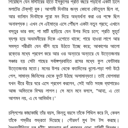
গিয়েছিল যেন মাস্টারের হাতে ইস্কুলের প্রতি বছরে পড়ানো একটা ঢিলে
মলাটের টেক্‌স্‌ট্‌ বুক। আগামী দিনটার জন্য কোনো কৌতূহল ছিল না,
আর বর্তমান দিনটাকে পুরো মন দিয়ে অভ্যর্থনা করা ওর পক্ষে ছিল
অনাবশ্যক। এখন সে এইমাত্র এসে পৌঁছল একটা নতুন গ্রহে; এখানে
বস্তুর ভার কম; পা মাটি ছাড়িয়ে যেন উপর দিয়ে চলে; প্রতি মুহূর্ত
ব্যগ্র হয়ে অভাবনীয়ের দিকে এগোতে থাকে; গায়ে হাওয়া লাগে আর
সমস্ত শরীরটা যেন বাঁশি হয়ে উঠতে ইচ্ছে করে; আকাশের আলো
রক্তের মধ্যে প্রবেশ করে আর ওর অন্তরে অন্তরে যে উত্তেজনার
সঞ্চার হয় সেটা গাছের সর্বাঙ্গপ্রবাহিত রসের মধ্যে ফুল ফোটাবার
উত্তেজনার মতো। মনের উপর থেকে কতদিনের ধুলো-পড়া পর্দা উঠে
গেল, সামান্য জিনিসের থেকে ফুটে উঠছে অসামান্যতা। তাই যোগমায়া
যখন ধীরে ধীরে ঘরে এসে প্রবেশ করলেন, সেই অতি সহজ ব্যাপারেও
আজ অমিতকে বিস্ময় লাগল। সে মনে মনে বললে, "আহা, এ তো
আগমন নয়, এ যে আবির্ভাব।'
চল্লিশের কাছাকাছি তাঁর বয়স, কিন্তু বয়সে তাঁকে শিথিল করে নি, কেবল
তাঁকে গম্ভীর শুভ্রতা দিয়েছে। গৌরবর্ণ মুখ টস টস করছে।
বৈধব্যরীতিতে চুল ছাঁটা; মাতৃভাবে পূর্ণ প্রসন্ন চোখ; হাসিটি স্নিগ্ধ।