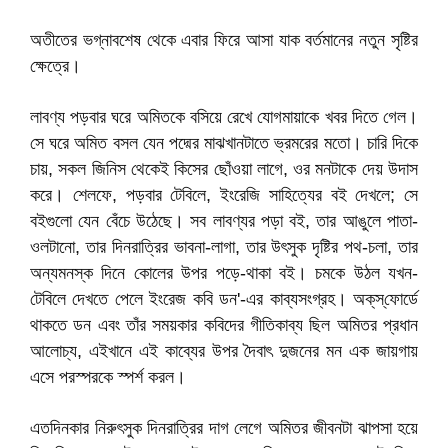
অতীতের ভগ্নাবশেষ থেকে এবার ফিরে আসা যাক বর্তমানের নতুন সৃষ্টির
ক্ষেত্রে।
লাবণ্য পড়বার ঘরে অমিতকে বসিয়ে রেখে যোগমায়াকে খবর দিতে গেল।
সে ঘরে অমিত বসল যেন পদ্মের মাঝখানটাতে ভ্রমরের মতো। চারি দিকে
চায়, সকল জিনিস থেকেই কিসের ছোঁওয়া লাগে, ওর মনটাকে দেয় উদাস
করে। শেলফে, পড়বার টেবিলে, ইংরেজি সাহিত্যের বই দেখলে; সে
বইগুলো যেন বেঁচে উঠেছে। সব লাবণ্যর পড়া বই, তার আঙুলে পাতা-
ওলটানো, তার দিনরাত্রির ভাবনা-লাগা, তার উৎসুক দৃষ্টির পথ-চলা, তার
অন্যমনস্ক দিনে কোলের উপর পড়ে-থাকা বই। চমকে উঠল যখন-
টেবিলে দেখতে পেলে ইংরেজ কবি ডন'-এর কাব্যসংগ্রহ। অক্‌স্‌ফোর্ডে
থাকতে ডন এবং তাঁর সময়কার কবিদের গীতিকাব্য ছিল অমিতর প্রধান
আলোচ্য, এইখানে এই কাব্যের উপর দৈবাৎ দুজনের মন এক জায়গায়
এসে পরস্পরকে স্পর্শ করল।
এতদিনকার নিরুৎসুক দিনরাত্রির দাগ লেগে অমিতর জীবনটা ঝাপসা হয়ে