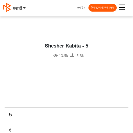
☰
লগ ইন
मराठी
বিনামূল্যে প্রকাশ করুন
Shesher Kabita - 5
10.5k
5.8k
5
৫