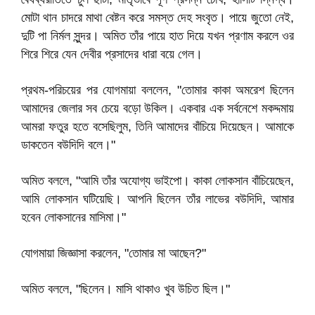
মোটা থান চাদরে মাথা বেষ্টন করে সমস্ত দেহ সংবৃত। পায়ে জুতো নেই,
দুটি পা নির্মল সুন্দর। অমিত তাঁর পায়ে হাত দিয়ে যখন প্রণাম করলে ওর
শিরে শিরে যেন দেবীর প্রসাদের ধারা বয়ে গেল।
প্রথম-পরিচয়ের পর যোগমায়া বললেন, "তোমার কাকা অমরেশ ছিলেন
আমাদের জেলার সব চেয়ে বড়ো উকিল। একবার এক সর্বনেশে মকদ্দমায়
আমরা ফতুর হতে বসেছিলুম, তিনি আমাদের বাঁচিয়ে দিয়েছেন। আমাকে
ডাকতেন বউদিদি বলে।"
অমিত বললে, "আমি তাঁর অযোগ্য ভাইপো। কাকা লোকসান বাঁচিয়েছেন,
আমি লোকসান ঘটিয়েছি। আপনি ছিলেন তাঁর লাভের বউদিদি, আমার
হবেন লোকসানের মাসিমা।"
যোগমায়া জিজ্ঞাসা করলেন, "তোমার মা আছেন?"
অমিত বললে, "ছিলেন। মাসি থাকাও খুব উচিত ছিল।"