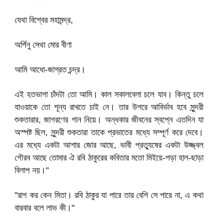
যেথা বিশ্বের মহামন্দ্র,
অর্পিনু সেথা মোর বীণা
আমি আধো-জাগ্রত চন্দ্র।
এই হতভাগা চাঁদটা তো আমি। কাল সকালবেলা চলে যাব। কিন্তু চলে
যাওয়াকে তো শূন্য রাখতে চাই নে। তার উপরে আবির্ভাব হবে সুন্দরী
শুকতারার, জাগরণের গান নিয়ে। অন্ধকার জীবনের স্বপ্নে এতদিন যা
অস্পষ্ট ছিল, সুন্দরী শুকতারা তাকে প্রভাতের মধ্যে সম্পূর্ণ করে দেবে।
এর মধ্যে একটা আশার জোর আছে, ভাবী প্রত্যুষের একটা উজ্জ্বল
গৌরব আছে তোমার ঐ রবি ঠাকুরের কবিতার মতো মিইয়ে-পড়া হাল-ছাড়া
বিলাপ নয়।"
"রাগ কর কেন মিতা। রবি ঠাকুর যা পারে তার বেশি সে পারে না, এ কথা
বারবার বলে লাভ কী।"