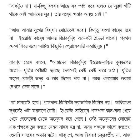
"একটুও না। যা-কিছু বলবার আছে সব স্পষ্ট করে বলেও যে সুরটা খাঁটি
থাকে সেই আমাদের সুর। তার মধ্যে ক্ষমার অন্ত নেই।"
"আজ আমার মুখের বিস্বাদ ঘোচাতেই হবে। কিন্তু বাংলা কাব্যে হবে
না। ইংরেজি কাব্যে আমার বিচারবুদ্ধি অনেকটা ঠাণ্ডা থাকে। প্রথম
দেশে ফিরে এসে আমিও কিছুদিন প্রোফেসারি করেছিলুম।"
লাবণ্য হেসে বললে, "আমাদের বিচারবুদ্ধি ইংরেজ-বাড়ির বুল্‌ডগের
মতো-- ধুতির কোঁচাটা দুলছে দেখলেই ঘেউ ঘেউ করে ওঠে। ধুতির
মহলে কোন্‌টা ভদ্র ও তার হিসেব পায় না। বরঞ্চ খানসামার তকমা
দেখলে লেজ নাড়ে।"
"তা মানতেই হবে। পক্ষপাত-জিনিসটা স্বাভাবিক জিনিস নয়। অধিকাংশ
স্থলেই ওটা ফরমাশে তৈরি। ইংরেজি সাহিত্যে পক্ষপাত কান-মলা খেয়ে
খেয়ে ছেলেবেলা থেকে অভ্যেস হয়ে গেছে। সেই অভ্যেসের জোরেই
এক পক্ষকে মন্দ বলতে যেমন সাহস হয় না, অন্য পক্ষকে ভালো বলতেও
তেমনি সাহসের অভাব ঘটে। থাক্‌ গে, আজ নিবারণ চক্রবর্তীও না, আজ