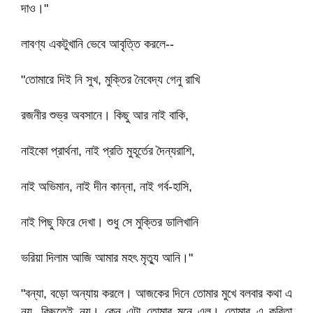
দাও।"
লাবণ্য একটুখানি ভেবে আবৃত্তি করলে--
"তোমারে দিই নি সুখ, মুক্তির নৈবেদ্য গেনু রাখি
রজনীর শুভ্র অবসানে। কিছু আর নাই বাকি,
নাইকো প্রার্থনা, নাই প্রতি মুহূর্তের দৈন্যরাশি,
নাই অভিমান, নাই দীন কান্না, নাই গর্ব-হাসি,
নাই পিছু ফিরে দেখা। শুধু সে মুক্তির ডালিখানি
ভরিয়া দিলাম আজি আমার মহৎ মৃত্যু আনি।"
"বন্যা, বড়ো অন্যায় করলে। আজকের দিনে তোমার মুখে বলবার কথা এ
নয়, কিছুতেই নয়। কেন এটা তোমার মনে এল। তোমার এ কবিতা