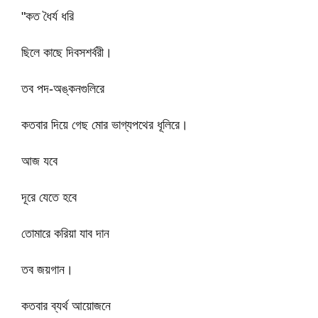
"কত ধৈর্য ধরি
ছিলে কাছে দিবসশর্বরী।
তব পদ-অঙ্কনগুলিরে
কতবার দিয়ে গেছ মোর ভাগ্যপথের ধূলিরে।
আজ যবে
দূরে যেতে হবে
তোমারে করিয়া যাব দান
তব জয়গান।
কতবার ব্যর্থ আয়োজনে