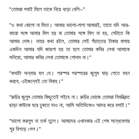
"তোমরা সবাই মিলে তাকে নিয়ে বড়ো বেশি--"
"ও কথা বোলো না মিতা। আমার ভালো-লাগা আমারই, তাতে যদি আর-
কারো সঙ্গে আমার মিল হয় বা তোমার সঙ্গে মিল না হয়, সেটাতে কি
আমার দোষ। নাহয় কথা রইল, তোমার সেই পঁচাত্তর টাকার বাসায়
একদিন আমার যদি জায়গা হয় তা হলে তোমার কবির লেখা আমাকে
শুনিয়ো, আমার কবির লেখা তোমাকে শোনাব না।"
"কথাটা অন্যায় হল যে। পরস্পর পরস্পরের জুলুম ঘাড় পেতে বহন
করবে, এইজন্যেই তো বিবাহ।"
"রুচির জুলুম তোমার কিছুতেই সইবে না। রুচির ভোজে তোমরা নিমন্ত্রিত
ছাড়া কাউকে ঘরে ঢুকতে দাও না, আমি অতিথিকেও আদর করে বসাই।"
"ভালো করলুম না তর্ক তুলে। আমাদের এখানকার এই শেষ সন্ধেবেলার
সুর বিগড়ে গেল।"