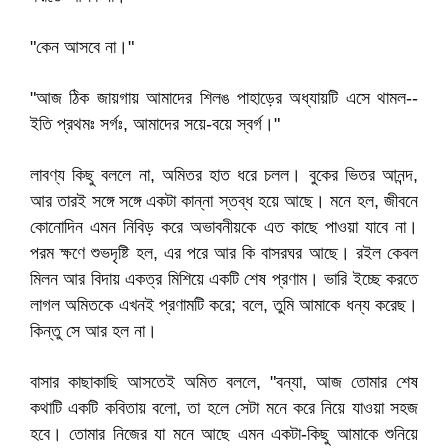
"কেন আসবে না।"
"আজ ঠিক জায়গায় আমাদের শিলঙ পাহাড়ের অধ্যায়টি এসে থামল--
ইতি প্রথমঃ সর্গঃ, আমাদের সয়ে-বয়ে স্বর্গ।"
লাবণ্য কিছু বললে না, অমিতর হাত ধরে চলল। বুকের ভিতর আনন্দ,
আর তারই সঙ্গে সঙ্গে একটা কান্না স্তব্ধ হয়ে আছে। মনে হল, জীবনে
কোনোদিন এমন নিবিড় করে অভাবনীয়কে এত কাছে পাওয়া যাবে না।
পরম ক্ষণে শুভদৃষ্টি হল, এর পরে আর কি বাসরঘর আছে। রইল কেবল
মিলন আর বিদায় একত্র মিশিয়ে একটি শেষ প্রণাম। ভারি ইচ্ছে করতে
লাগল অমিতকে এখনই প্রণামটি করে; বলে, তুমি আমাকে ধন্য করেছ।
কিন্তু সে আর হল না।
বাসার কাছাকাছি আসতেই অমিত বললে, "বন্যা, আজ তোমার শেষ
কথাটি একটি কবিতায় বলো, তা হলে সেটা মনে করে নিয়ে যাওয়া সহজ
হবে। তোমার নিজের যা মনে আছে এমন একটা-কিছু আমাকে শুনিয়ে