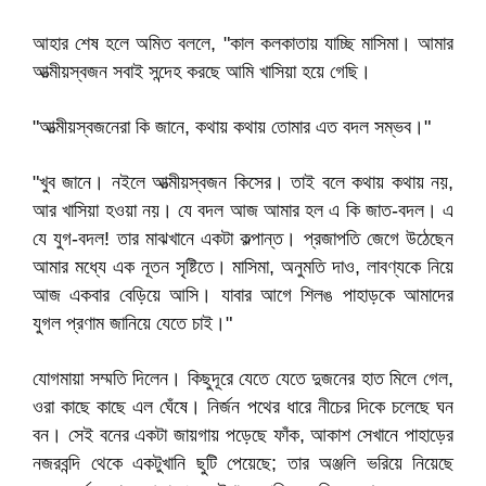
আহার শেষ হলে অমিত বললে, "কাল কলকাতায় যাচ্ছি মাসিমা। আমার
আত্মীয়স্বজন সবাই সন্দেহ করছে আমি খাসিয়া হয়ে গেছি।
"আত্মীয়স্বজনেরা কি জানে, কথায় কথায় তোমার এত বদল সম্ভব।"
"খুব জানে। নইলে আত্মীয়স্বজন কিসের। তাই বলে কথায় কথায় নয়,
আর খাসিয়া হওয়া নয়। যে বদল আজ আমার হল এ কি জাত-বদল। এ
যে যুগ-বদল! তার মাঝখানে একটা কল্পান্ত। প্রজাপতি জেগে উঠেছেন
আমার মধ্যে এক নূতন সৃষ্টিতে। মাসিমা, অনুমতি দাও, লাবণ্যকে নিয়ে
আজ একবার বেড়িয়ে আসি। যাবার আগে শিলঙ পাহাড়কে আমাদের
যুগল প্রণাম জানিয়ে যেতে চাই।"
যোগমায়া সম্মতি দিলেন। কিছুদূরে যেতে যেতে দুজনের হাত মিলে গেল,
ওরা কাছে কাছে এল ঘেঁষে। নির্জন পথের ধারে নীচের দিকে চলেছে ঘন
বন। সেই বনের একটা জায়গায় পড়েছে ফাঁক, আকাশ সেখানে পাহাড়ের
নজরবন্দি থেকে একটুখানি ছুটি পেয়েছে; তার অঞ্জলি ভরিয়ে নিয়েছে