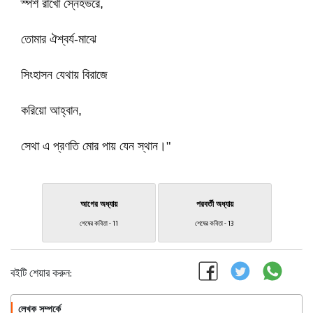
স্পর্শ রাখো স্নেহভরে,
তোমার ঐশ্বর্য-মাঝে
সিংহাসন যেথায় বিরাজে
করিয়ো আহ্বান,
সেথা এ প্রণতি মোর পায় যেন স্থান।"
আগের অধ্যায়
পরবর্তী অধ্যায়
শেষের কবিতা - 11
শেষের কবিতা - 13
বইটি শেয়ার করুন:
লেখক সম্পর্কে
অনুসরণ করুন