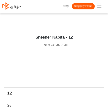
☰
লগ ইন
தமிழ்
বিনামূল্যে প্রকাশ করুন
Shesher Kabita - 12
9.4k
6.4k
12
১২