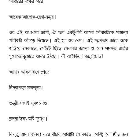
আঁধারের বক্ষের 'পরে
আধেক আলোক-রেখা-রন্ধ্র।
ওর এই আধখানা জাগা, ঐ অল্প একটুখানি আলো আঁধারটাকে সামান্য
খানিকটা আঁচড়ে দিয়েছে। এই হল ওর খেদ। এই স্বল্পতার জালে ওকে
জড়িয়ে ফেলেছে, সেইটে ছিঁড়ে ফেলবার জন্যে ও যেন সমস্ত রাত্রি
ঘুমোতে ঘুমোতে গুমরে উঠছে। কী আইডিয়া! গ্র৻াণ্ড!
আমার আসন রাখে পেতে
নিদ্রাগহন মহাশূন্য।
তন্ত্রী বাজাই স্বপনেতে
তন্দ্রা ঈষৎ করি ক্ষুণ্ণ।
কিন্তু এমন হালকা করে বাঁচার বোঝাটা যে বড্‌ডো বেশি; যে নদীর জল