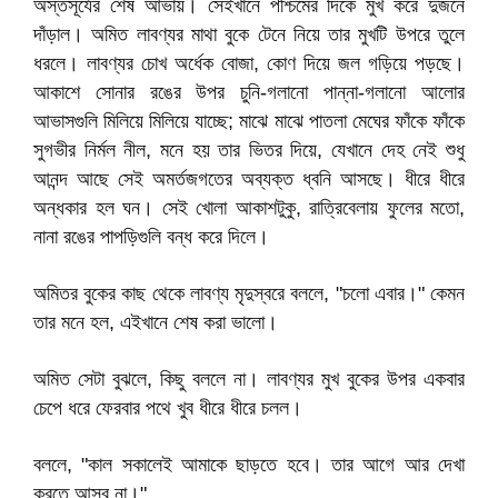
অস্তসূর্যের শেষ আভায়। সেইখানে পশ্চিমের দিকে মুখ করে দুজনে
দাঁড়াল। অমিত লাবণ্যর মাথা বুকে টেনে নিয়ে তার মুখটি উপরে তুলে
ধরলে। লাবণ্যর চোখ অর্ধেক বোজা, কোণ দিয়ে জল গড়িয়ে পড়ছে।
আকাশে সোনার রঙের উপর চুনি-গলানো পান্না-গলানো আলোর
আভাসগুলি মিলিয়ে মিলিয়ে যাচ্ছে; মাঝে মাঝে পাতলা মেঘের ফাঁকে ফাঁকে
সুগভীর নির্মল নীল, মনে হয় তার ভিতর দিয়ে, যেখানে দেহ নেই শুধু
আনন্দ আছে সেই অমর্তজগতের অব্যক্ত ধ্বনি আসছে। ধীরে ধীরে
অন্ধকার হল ঘন। সেই খোলা আকাশটুকু, রাত্রিবেলায় ফুলের মতো,
নানা রঙের পাপড়িগুলি বন্ধ করে দিলে।
অমিতর বুকের কাছ থেকে লাবণ্য মৃদুস্বরে বললে, "চলো এবার।" কেমন
তার মনে হল, এইখানে শেষ করা ভালো।
অমিত সেটা বুঝলে, কিছু বললে না। লাবণ্যর মুখ বুকের উপর একবার
চেপে ধরে ফেরবার পথে খুব ধীরে ধীরে চলল।
বললে, "কাল সকালেই আমাকে ছাড়তে হবে। তার আগে আর দেখা
করতে আসব না।"