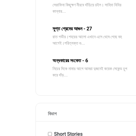
সেরাফিনা কিছুক্ষণ নীরবে দাঁড়িয়ে রইল। সাহিদা বিবির
কান্নার...
সুপ্ত প্রেমের আগুন - 27
রাত গভীর।শহরের আলো এখানে এসে থেমে গেছে বহু
আগেই।পরিত্যক্ত গু...
অন্ধকারের সংকেত - 6
নিচের দিকে নামার আগে আমরা দুজনেই কয়েক সেকেন্ড চুপ
করে দাঁড়...
বিভাগ
Short Stories