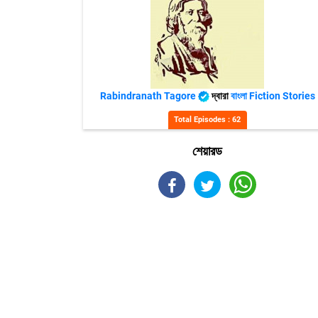
Rabindranath Tagore
দ্বারা
বাংলা Fiction Stories
Total Episodes : 62
শেয়ারড