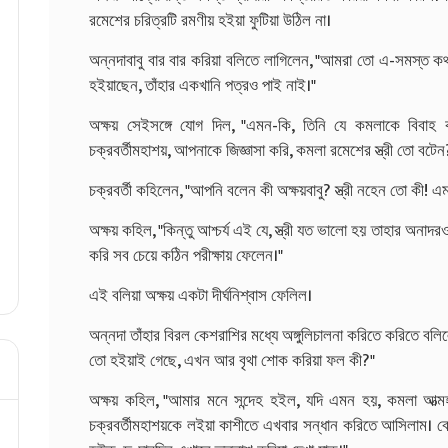
রমেশের চরিত্রটি রমণীয় হইয়া ফুটিয়া উঠিল না।
অন্নদাবাবু বার বার করিয়া বলিতে লাগিলেন, "আমরা তো এ-সমস্ত কথ
হইয়াছেন, তাঁহার একখানি পত্রও পাই নাই।"
অক্ষয় সেইসঙ্গে যোগ দিল, "এমন-কি, তিনি যে কমলাকে বিবাহ 
চক্রবর্তীমহাশয়, আপনাকে জিজ্ঞাসা করি, কমলা রমেশের স্ত্রী তো বট
চক্রবর্তী কহিলেন, "আপনি বলেন কী অক্ষয়বাবু? স্ত্রী নহেন তো কী! এমন
অক্ষয় কহিল, "কিন্তু আশ্চর্য এই যে, স্ত্রী যত ভালো হয় তাহার অ
করি সব চেয়ে কঠিন পরীক্ষায় ফেলেন।"
এই বলিয়া অক্ষয় একটা দীর্ঘনিশ্বাস ফেলিল।
অন্নদা তাঁহার বিরল কেশরাশির মধ্যে অঙ্গুলিচালনা করিতে করিতে বলিলে
তো হইয়াই গেছে, এখন আর বৃথা শোক করিয়া ফল কী?"
অক্ষয় কহিল, "আমার মনে সন্দেহ হইল, যদি এমন হয়, কমলা আত্মহ
চক্রবর্তীমহাশয়কে লইয়া কাশীতে এখবার সন্ধান করিতে আসিলাম। ব