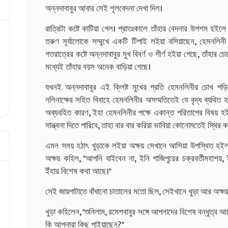
অন্নদাবাবুর আবার সেই শূলবেদনা দেখা দিল।
রাত্রিটা কষ্টে কাটিয়া গেল। প্রাতঃকালে তাঁহার বেদনার উপশম হইলে
তরুণ সূর্যালোকে সম্মুখে একটি টিপাই লইয়া বসিয়াছেন, হেমনলিনী
গতরাত্রের কষ্টে অন্নদাবাবুর মুখ বিবর্ণ ও শীর্ণ হইয়া গেছে, তাঁহা
মধ্যেই তাঁহার বয়স অনেক বাড়িয়া গেছে।
যখনই অন্নদাবাবুর এই ক্লিষ্ট মুখের প্রতি হেমনলিনীর চোখ পড়ি
নলিনাক্ষের সহিত বিবাহে হেমনলিনীর অসম্মতিতেই যে বৃদ্ধ ব্যথিত
অব্যবহিত কারণ, ইহা হেমনলিনীর পক্ষে একান্ত পরিতাপের বিষয় হইয়
সান্ত্বনা দিতে পারিবে, তাহা বার বার করিয়া ভাবিয়া কোনোমতেই স্থির 
এমন সময় হঠাৎ খুড়াকে লইয়া অক্ষয় সেখানে আসিয়া উপস্থিত হইল
অক্ষয় কহিল, "আপনি যাইবেন না, ইনি গাজিপুরের চক্রবর্তীমহাশয়,
ইঁহার বিশেষ কথা আছে।"
সেই জায়গাটাতে বাঁধানো চাতালের মতো ছিল, সেইখানে খুড়া আর অক্ষ
খুড়া কহিলেন, "শুনিলাম, রমেশবাবুর সঙ্গে আপনাদের বিশেষ বন্ধুত্ব আছ
কি আপনারা কিছু পাইয়াছেন?"