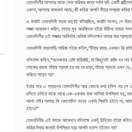
হেমনলিনী। আপনার মাকে সেবা করিবার জন্য সর্বদা যদি একটি স্ত্র
একলা, আপনার কাজকর্ম আছে, কী করিয়া আপনি উঁহার শুশ্রূষা করিয়া
এ কথাটা হেমনলিনী সহজ ভাবেই বলিয়াছিল, কথাটা সংগত, সে বিষয়ে
লজ্জা আক্রমণ করিল, তাহার মুখ আরক্তিম হইয়া উঠিল। তাহার সহসা 
হেমনলিনীর এই লজ্জার আবির্ভাব দেখিয়া নলিনাক্ষও তাহার মার প্রস্তা
হেমনলিনী তাড়াতাড়ি সারিয়া লইয়া কহিল, "উঁহার কাছে একজন ঝি রাখ
নলিনাক্ষ কহিল, "অনেকবার চেষ্টা করিয়াছি, মা কিছুতেই রাজি হন না। ত
লোকের কাজে তাঁহার শ্রদ্ধা হয় না। তা ছাড়া, তাঁহার স্বভাব এমন যে,
করিতে পারেন না।"
ইহার পরে এ সম্বন্ধে হেমনলিনীর আর কোনো কথা চলিল না। সে এ
চলিতে চলিতে মাঝে মাঝে এক-একবার বাধা আসিয়া উপস্থিত হয়, আ
আশা নাই। আমার কি কোনোদিন মনের একটা স্থিতি হইবে না, আমা
হইবে?"
হেমনলিনীর এই কাতর আবেদনে নলিনাক্ষ একটু চিন্তিত হইয়া কহিল, 
করিয়া দিবার জন্যই উপস্থিত হয়। আপনি হতাশ হইবেন না।"