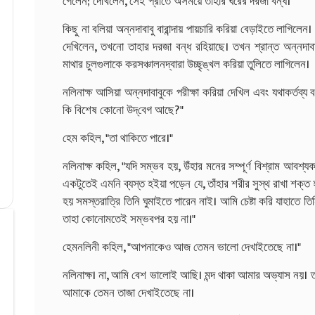
গেলেন; দেখিলেন, সেই প্রাতে অসময়ে তাহার ঘরের দরজা বন্ধ।
কিছু না বলিয়া অন্নদাবাবু বারান্দায় পায়চারি করিয়া বেড়াইতে লাগিল
দেখিলেন, তখনো তাহার দরজা বন্ধ রহিয়াছে। তখন শ্রান্ত অন্নদাবাবু 
মাথার চুলগুলাকে করসঞ্চালনদ্বারা উচ্ছৃঙ্খল করিয়া তুলিতে লাগিলেন।
নলিনাক্ষ আসিয়া অন্নদাবাবুকে পরীক্ষা করিয়া দেখিল এবং যথাকর্তব্য
কি বিশেষ কোনো উদ্‌বেগ আছে?"
হেম কহিল, "তা থাকিতে পারে।"
নলিনাক্ষ কহিল, "যদি সম্ভব হয়, উঁহার মনের সম্পূর্ণ বিশ্রাম আবশ
একটুতেই এমনি ব্যস্ত হইয়া পড়েন যে, তাঁহার শরীর সুস্থ রাখা শক্ত
হয় সমস্তরাত্রি তিনি ঘুমাইতে পারেন নাই। আমি চেষ্টা করি যাহাতে তি
তাহা কোনোমতেই সম্ভবপর হয় না।"
হেমনলিনী কহিল, "আপনাকেও আজ তেমন ভালো দেখাইতেছে না।"
নলিনাক্ষ। না, আমি বেশ ভালোই আছি। মন্দ থাকা আমার অভ্যাস নয়।
আমাকে তেমন তাজা দেখাইতেছে না।