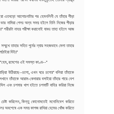
য়া এতবড়ো আলোচনাটার পর হেমনলিনী যে তাঁহার পীড়া
া ভার নামিয়া গেল। অন্য সময় হইলে তিনি নিজের পীড়ার
া।" শরীরটা নাহয় পরীক্ষা করানোই যাক। তাহা হইলে আজ
সম্মুখে তাহার সহিত পূর্বের ন্যায় সহজভাবে মেলা তাহার
পাঠাইয়া দিই।"
, "হেম, রমেশের এই সমস্ত কাণ্ড--"
জ বাড়িয়া উঠিয়াছে--চলো, এখন ঘরে চলো।" বলিয়া তাঁহাকে
েখানে তাঁহাকে আরাম-কেদারায় বসাইয়া তাঁহার গায়ে বেশ
 দিল এবং চশমার খাপ হইতে চশমাটি বাহির করিয়া নিজে
 চেষ্টা করিলেন, কিন্তু কোনোমতেই মনোনিবেশ করিতে
াগিল। অবশেষে এক সময় কাগজ রাখিয়া হেমের খোঁজ করিতে