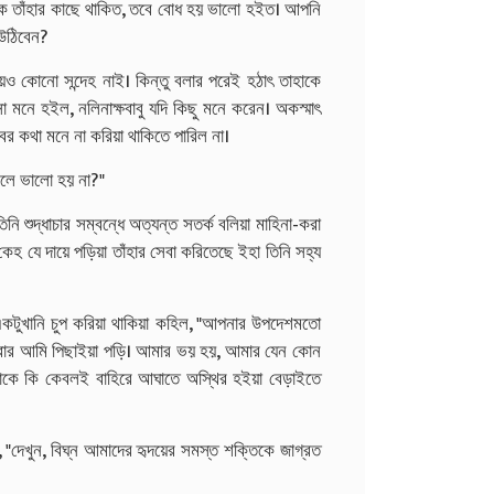
ীলোক তাঁহার কাছে থাকিত, তবে বোধ হয় ভালো হইত। আপনি
 উঠিবেন?
ও কোনো সন্দেহ নাই। কিন্তু বলার পরেই হঠাৎ তাহাকে
মনে হইল, নলিনাক্ষবাবু যদি কিছু মনে করেন। অকস্মাৎ
বের কথা মনে না করিয়া থাকিতে পারিল না।
িলে ভালো হয় না?"
িনি শুদ্ধাচার সম্বন্ধে অত্যন্ত সতর্ক বলিয়া মাহিনা-করা
 কেহ যে দায়ে পড়িয়া তাঁহার সেবা করিতেছে ইহা তিনি সহ্য
কটুখানি চুপ করিয়া থাকিয়া কহিল, "আপনার উপদেশমতো
বার আমি পিছাইয়া পড়ি। আমার ভয় হয়, আমার যেন কোন
কে কি কেবলই বাহিরে আঘাতে অস্থির হইয়া বেড়াইতে
"দেখুন, বিঘ্ন আমাদের হৃদয়ের সমস্ত শক্তিকে জাগ্রত