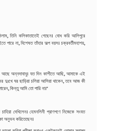
ুনিলাম, তিনি কলিকাতাতেই গেছেন। বোধ করি আলিপুরে
পারে না, বিশেষত তাঁহার অল্প বয়স। চক্রবর্তীমহাশয়,
য়া আছে অন্নদাবাবু। যত দিন কাশীতে আছি, আমাকে এই
ের দুঃখে ঘর ছাড়িয়া চলিয়া আসিয়া থাকেন, তবে আজ কী
পারেন, কিন্তু আমি তো পারি না।"
কে চাহিয়া দেখিলেন। হেমনলিনী প্রাণপণে নিজেকে সংযত
্কা অনুভব করিতেছেন।
ালো করিয়া পরীক্ষা করাও। একটুকুতেই তোমার স্বাস্থ্য