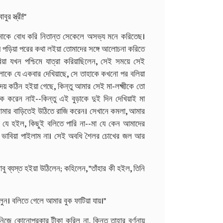
র স্ত্রী!"
া আমাকে বোধ করি নিতান্ত সেকেলে অসভ্য মনে করিতেছ।
ায়ে পড়িয়া পরের কথা লইয়া তোমাদের সঙ্গে আলোচনা করিতে
রিয়া যখন পশ্চিমে যাত্রা করিয়াছিলেন, সেই সময়ে সেই
মলাকে যে একবার দেখিয়াছে, সে তাহাকে কখনো পর বলিয়া
 কঠিন হইয়া গেছে, কিন্তু আমার সেই মা-লক্ষ্মীকে তো
িক করেন নাই--কিন্তু এই বুড়াকে দুই দিন দেখিয়াই মা
ে আমার বাড়িতেই উঠিতে রাজি করেন। সেখানে কমলা, আমার
 যে হইল, কিছুই বলিতে পারি না--মা যে কেন আমাদের
্ত ভাবিয়া পাইলাম না। সেই অবধি শৈলর চোখের জল আর
বু ব্যস্ত হইয়া উঠিলেন; কহিলেন, "তাঁহার কী হইল, তিনি
ুন। বলিতে গেলে আমার বুক ফাটিয়া যায়।"
 নিজে কোনোপ্রকার টীকা করিল না, কিন্তু তাহার বর্ণনায়