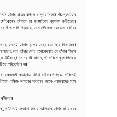
 তিনি তাঁহার বাড়ির বাগানে রাস্তার নিকটে শীতপ্রভাতের
 সেইখানেই তাঁহাকে চা খাওয়াইবার ব্যবস্থা করিতেছে।
র চোখের নীচে কালি পড়িয়াছে, মনে হইতেছে যেন এক রাত্রির
তেছে তখনই তাহার বুকের মধ্যে যেন ছুরি বিঁধিতেছে।
 হইয়াছেন, আর তাঁহার সেই মনোবেদনাই যে তাঁহার পীড়ার
া উঠিয়াছে। সে যে কী করিবে, কী করিলে বৃদ্ধ পিতাকে
করিতে পারিতেছিল না।
। হেমননিলী তাড়াতাড়ি চলিয়া যাইবার উপক্রম করিতেই
 ইঁহাকে পশ্চিম-অঞ্চলের সকলেই জানে--আপনাদের সঙ্গে
য় বসিলেন।
ে, আমি তাই জিজ্ঞাসা করিতে আসিয়াছি তাঁহার স্ত্রীর খবর