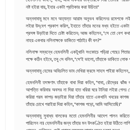
নষ্ট হইয়া যায়, ইহার একটা প্রতিকার করা উচিত।"
অন্নদাবাবু মনে মনে অত্যন্ত আরাম অনুভব করিলেন। রমেশকে লই
লইয়া উদ্‌বেগ প্রকাশ করিল, ইহাতে তাঁহার মনের মধ্য হইতে একট
প্রসঙ্গ উড়াইয়া দিতে চেষ্টা করিতেন; আজ কহিলেন, "সে তো বেশ কথ
নাহয় একবার নলিনাক্ষকে ডাকিতে পাঠাই। কী বল?"
নলিনাক্ষ সম্বন্ধে হেমনলিনী একটুখানি সংকোচে পড়িয়া গেছে। পিতার 
পক্ষে কঠিন হইবে, তবু সে বলিল, "সে'ই ভালো, তাঁহাকে ডাকিতে লোক 
অন্নদাবাবু হেমের অবিচলিত ভাব দেখিয়া ক্রমে সাহস পাইয়া কহিলেন
হেমনলিনী তৎক্ষণাৎ তাঁহাকে বাধা দিয়া কহিল, "বাবা, রৌদ্রের ঝাঁ
আপত্তি করিবার অবসর না দিয়া হাত ধরিয়া ঘরে টানিয়া লইয়া গেল। স
করিয়া গরম কাপড় জড়াইয়া দিয়া তাঁহার হাতে একখানি খবরের কাগজ
তাঁহার চোখে পরাইয়া দিয়া কহিল, "কাগজ পড়ো, আমি আসিতেছি।"
অন্নদাবাবু সুবাধ্য বালকের মতো হেমনলিনীর আদেশ পালন করিতে
পারিলেন না। হেমনলিনীর জন্য তাঁহার মন উৎকণ্ঠিত হইয়া উঠিতে ল