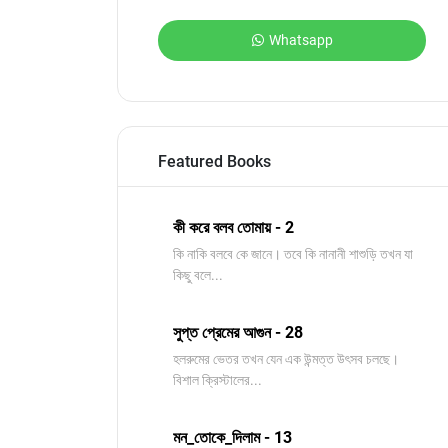
Whatsapp
Featured Books
কী করে বলব তোমায় - 2
কি নাকি বলবে কে জানে। তবে কি নানানী শাশুড়ি তখন যা
কিছু বলে...
সুপ্ত প্রেমের আগুন - 28
হলরুমের ভেতর তখন যেন এক উন্মত্ত উৎসব চলছে।
বিশাল ক্রিস্টালের...
মন_তোকে_দিলাম - 13