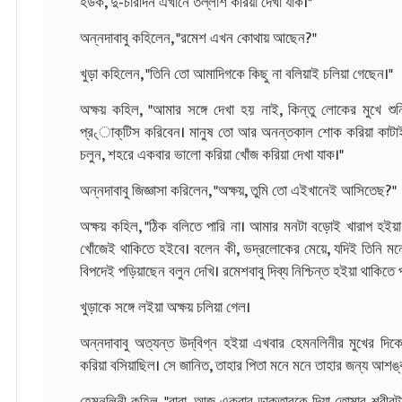
হউক, দু-চারদিন এখানে তল্লাশ করিয়া দেখা যাক।"
অন্নদাবাবু কহিলেন, "রমেশ এখন কোথায় আছেন?"
খুড়া কহিলেন, "তিনি তো আমাদিগকে কিছু না বলিয়াই চলিয়া গেছেন।"
অক্ষয় কহিল, "আমার সঙ্গে দেখা হয় নাই, কিন্তু লোকের মুখে শ
প্র৻াক্‌টিস করিবেন। মানুষ তো আর অনন্তকাল শোক করিয়া কাটাইতে 
চলুন, শহরে একবার ভালো করিয়া খোঁজ করিয়া দেখা যাক।"
অন্নদাবাবু জিজ্ঞাসা করিলেন, "অক্ষয়, তুমি তো এইখানেই আসিতেছ?"
অক্ষয় কহিল, "ঠিক বলিতে পারি না। আমার মনটা বড়োই খারাপ হই
খোঁজেই থাকিতে হইবে। বলেন কী, ভদ্রলোকের মেয়ে, যদিই তিনি মন
বিপদেই পড়িয়াছেন বলুন দেখি। রমেশবাবু দিব্য নিশ্চিন্ত হইয়া থাকিতে 
খুড়াকে সঙ্গে লইয়া অক্ষয় চলিয়া গেল।
অন্নদাবাবু অত্যন্ত উদ্‌বিগ্ন হইয়া এখবার হেমনলিনীর মুখের দি
করিয়া বসিয়াছিল। সে জানিত, তাহার পিতা মনে মনে তাহার জন্য আশঙ
হেমনলিনী কহিল, "বাবা, আজ একবার ডাক্তারকে দিয়া তোমার শরীরটা ভ