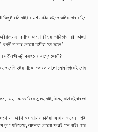
া কিছুই শুনি নাই। রমেশ যেদিন হইতে কলিকাতার বাহির
করিয়াছেনএ কথাও আমরা নিশ্চয় জানিতাম না। আচ্ছা
েন? ভগ্নী বা আর কোনো আত্মীয়া তো নহেন?"
 সতীলক্ষ্মী স্ত্রী কয়জনের ভাগ্যে জোটে?"
নাদরও তত বেশি হইয়া থাকে। ভগবান ভালো লোকদিগকেই বোধ
ন, "বড়ো দুঃখের বিষয় সন্দেহ নাই, কিন্তু যাহা হইবার তা
ত্যা না করিয়া ঘর ছাড়িয়া চলিয়া আসিয়া থাকেন। তাই
েশ বুঝা যাইতেছে, আপনারা কোনো খবরই পান নাই। যাহা