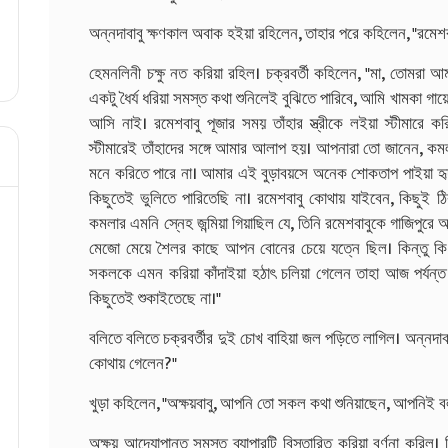
অন্নদাবাবু ক্ষণকাল অবাক হইয়া রহিলেন, তাহার পরে কহিলেন, "রমেশবাবু
হেমনলিনী চক্ষু নত করিয়া রহিল। চক্রবর্তী কহিলেন, "মা, তোমর
একটু ধৈর্য ধরিয়া সমস্ত কথা শুনিলেই বুঝিতে পারিবে, আমি খামকা গ
আসি নাই। রমেশবাবু পূজার সময় তাঁহার স্ত্রীকে লইয়া স্টীমারে ক
স্টীমারেই তাঁহাদের সঙ্গে আমার আলাপ হয়। আপনারা তো জানেন, ক
মনে করিতে পারে না। আমার এই বুড়াবয়সে অনেক শোকতাপ পাইয়া হৃদয়
কিছুতেই ভুলিতে পারিতেছি না। রমেশবাবু কোথায় যাইবেন, কিছুই ঠ
কমলার এমনি স্নেহ জন্মিয়া গিয়াছিল যে, তিনি রমেশবাবুকে গাজিপুর
মেজো মেয়ে শৈলর কাছে আপন বোনের চেয়ে যত্নে ছিল। কিন্তু কি
সকলকে এমন করিয়া কাঁদাইয়া হঠাৎ চলিয়া গেলেন তাহা আজ পর্যন
কিছুতেই শুকাইতেছে না।"
বলিতে বলিতে চক্রবর্তীর দুই চোখ বাহিয়া জল পড়িতে লাগিল। অন্নদাবা
কোথায় গেলেন?"
খুড়া কহিলেন, "অক্ষয়বাবু, আপনি তো সকল কথা শুনিয়াছেন, আপনিই বল
অক্ষয় আদ্যোপান্ত সমস্ত ব্যাপারটি বিস্তারিত করিয়া বর্ণনা করিল।