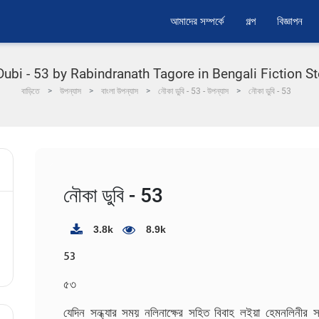
আমাদের সম্পর্কে
গল্প
বিজ্ঞাপন
i - 53 by Rabindranath Tagore in Bengali Fiction Storie
বাড়িতে
উপন্যাস
বাংলা উপন্যাস
নৌকা ডুবি - 53 - উপন্যাস
নৌকা ডুবি - 53
নৌকা ডুবি - 53
3.8k
8.9k
53
৫৩
যেদিন সন্ধ্যার সময় নলিনাক্ষের সহিত বিবাহ লইয়া হেমনলিনীর 